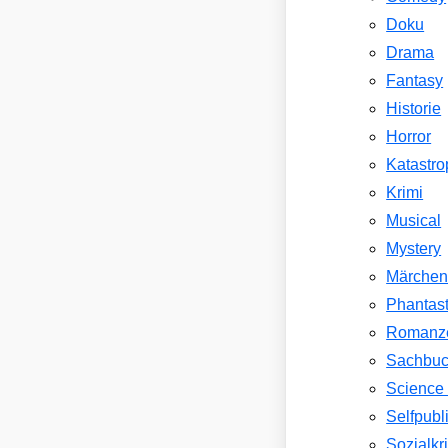
Doku
Drama
Fantasy
Historie
Horror
Katastr
Krimi
Musical
Mystery
Märche
Phantast
Romanz
Sachbu
Science 
Selfpubl
Sozialkri