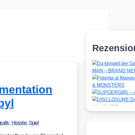
Rezensio
umentation
byl
rafik
,
Historie
,
Spiel