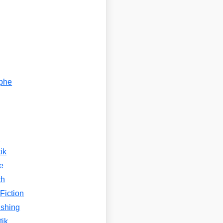
ophe
n
ik
e
ch
Fiction
ishing
tik