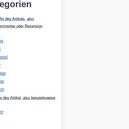
tegorien
Art des Artikels, also
Kommentar oder Rezension
ng
d
piel
w
tar
be
on
s des Artikel, also beispielsweise
er