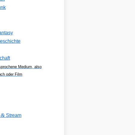
unk
antasy
eschichte
chaft
sprochene Medium, also
uch oder Film
&
V
Stream