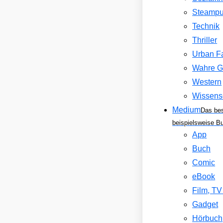
Steamp
Technik
Thriller
Urban F
Wahre G
Western
Wissens
Medium
Das be
beispielsweise B
App
Buch
Comic
eBook
Film, T
Gadget
Hörbuch