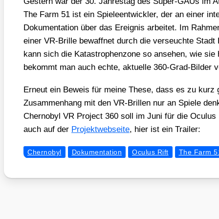
Ges­tern war der 30. Jah­res­tag des Super-GAUs im Ato
The Farm 51 ist ein Spie­le­ent­wick­ler, der an einer inter­a
Doku­men­ta­ti­on über das Ereig­nis arbei­tet. Im Rah­
einer VR-Bril­le bewaff­net durch die ver­seuch­te Stadt
kann sich die Kata­stro­phen­zo­ne so anse­hen, wie sie h
bekommt man auch ech­te, aktu­el­le 360-Grad-Bil­der 
Erneut ein Beweis für mei­ne The­se, dass es zu kurz 
Zusam­men­hang mit den VR-Bril­len nur an Spie­le denk
Cher­no­byl VR Pro­ject 360
soll im Juni für die Ocu­lus
auch auf der
Pro­jekt­web­sei­te
, hier ist ein Trai­ler:
Chernobyl
Dokumentation
Oculus Rift
The Farm 5