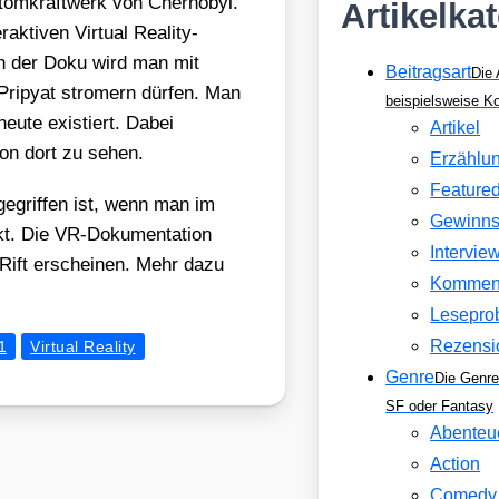
m­kraft­werk von Cher­no­byl.
Artikelka
k­ti­ven Vir­tu­al Rea­li­ty-
men der Doku wird man mit
Beitragsart
Die 
 Pri­pyat stromern dür­fen. Man
beispielsweise 
eu­te exis­tiert. Dabei
Artikel
von dort zu sehen.
Erzählu
Feature
gegrif­fen ist, wenn man im
Gewinns
t. Die VR-Doku­men­ta­ti­on
Intervie
 Rift erschei­nen. Mehr dazu
Kommen
Lesepro
Rezensi
1
Virtual Reality
Genre
Die Genre
SF oder Fantasy
Abenteu
Action
Comedy