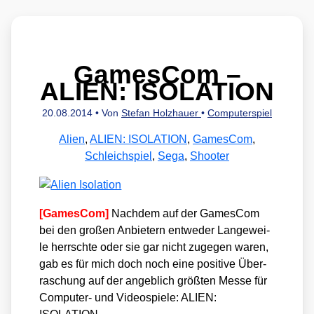
GamesCom –
ALIEN: ISOLATION
20.08.2014
• Von
Stefan Holzhauer
•
Computerspiel
Alien
,
ALIEN: ISOLATION
,
GamesCom
,
Schleichspiel
,
Sega
,
Shooter
[Games­Com]
Nach­dem auf der Games­Com
bei den gro­ßen Anbie­tern ent­we­der Lan­ge­wei­
le herrsch­te oder sie gar nicht zuge­gen waren,
gab es für mich doch noch eine posi­ti­ve Über­
ra­schung auf der angeb­lich größ­ten Mes­se für
Com­pu­ter- und Video­spie­le: ALIEN: