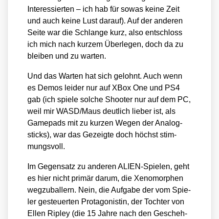
Inter­es­sier­ten – ich hab für sowas kei­ne Zeit
und auch kei­ne Lust dar­auf). Auf der ande­ren
Sei­te war die Schlan­ge kurz, also ent­schloss
ich mich nach kur­zem Über­le­gen, doch da zu
blei­ben und zu war­ten.
Und das War­ten hat sich gelohnt. Auch wenn
es Demos lei­der nur auf XBox One und PS4
gab (ich spie­le sol­che Shoo­ter nur auf dem PC,
weil mir WASD/​Maus deut­lich lie­ber ist, als
Game­pads mit zu kur­zen Wegen der Ana­log­
sticks), war das Gezeig­te doch höchst stim­
mungs­voll.
Im Gegen­satz zu ande­ren ALI­EN-Spie­len, geht
es hier nicht pri­mär dar­um, die Xeno­mor­phen
weg­zu­bal­lern. Nein, die Auf­ga­be der vom Spie­
ler gesteu­er­ten Prot­ago­nis­tin, der Toch­ter von
Ellen Ripley (die 15 Jah­re nach den Gescheh­