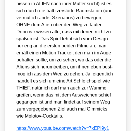
nis­sen in ALIEN nach ihrer Mut­ter sucht) ist es,
sich durch die halb zer­stör­te Raum­sta­ti­on (und
ver­mut­lich ander Sze­na­ri­os) zu bewe­gen,
OHNE dem Ali­en über den Weg zu lau­fen.
Denn wir wis­sen alle, dass mit denen nicht zu
spa­ßen ist. Das Spiel lehnt sich vom Design
her eng an die ers­ten bei­den Fil­me an, man
erhält einen Moti­on Tra­cker, den man im Auge
behal­ten soll­te, um zu sehen, wo das oder die
Ali­ens sich her­um­trei­ben, um ihnen eben best­
mög­lich aus dem Weg zu gehen. Ja, eigent­lich
han­delt es sich um eine Art Schleich­spiel wie
THIEF, natür­lich darf man auch zur Wum­me
grei­fen, wenn das mit dem Aus­wei­chen schief
gegan­gen ist und man fin­det auf sei­nem Weg
zum vor­ge­ge­be­nen Ziel auch mal Gim­micks
wie Molo­tov-Cock­tails.
https://​www​.you​tube​.com/​w​a​t​c​h​?​v​=​7​x​E​P​l​9​y​1​