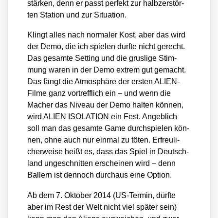
stär­ken, denn er passt per­fekt zur halb­zer­stör­
ten Sta­ti­on und zur Situa­ti­on.
Klingt alles nach nor­ma­ler Kost, aber das wird
der Demo, die ich spie­len durf­te nicht gerecht.
Das gesam­te Set­ting und die grus­li­ge Stim­
mung waren in der Demo extrem gut gemacht.
Das fängt die Atmo­sphä­re der ers­ten ALI­EN-
Fil­me ganz vor­treff­lich ein – und wenn die
Macher das Niveau der Demo hal­ten kön­nen,
wird ALIEN ISOLATION ein Fest. Angeb­lich
soll man das gesam­te Game durch­spie­len kön­
nen, ohne auch nur ein­mal zu töten. Erfreu­li­
cher­wei­se heißt es, dass das Spiel in Deutsch­
land unge­schnit­ten erschei­nen wird – denn
Bal­lern ist den­noch durch­aus eine Opti­on.
Ab dem 7. Okto­ber 2014 (US-Ter­min, dürf­te
aber im Rest der Welt nicht viel spä­ter sein)