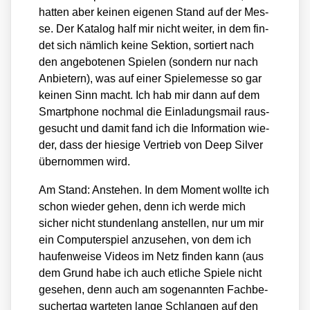
hat­ten aber kei­nen eige­nen Stand auf der Mes­
se. Der Kata­log half mir nicht wei­ter, in dem fin­
det sich näm­lich kei­ne Sek­ti­on, sor­tiert nach
den ange­bo­te­nen Spie­len (son­dern nur nach
Anbie­tern), was auf einer Spie­le­mes­se so gar
kei­nen Sinn macht. Ich hab mir dann auf dem
Smart­phone noch­mal die Ein­la­dungs­mail raus­
ge­sucht und damit fand ich die Infor­ma­ti­on wie­
der, dass der hie­si­ge Ver­trieb von Deep Sil­ver
über­nom­men wird.
Am Stand: Anste­hen. In dem Moment woll­te ich
schon wie­der gehen, denn ich wer­de mich
sicher nicht stun­den­lang anstel­len, nur um mir
ein Com­pu­ter­spiel anzu­se­hen, von dem ich
hau­fen­wei­se Vide­os im Netz fin­den kann (aus
dem Grund habe ich auch etli­che Spie­le nicht
gese­hen, denn auch am soge­nann­ten Fach­be­
su­cher­tag war­te­ten lan­ge Schlan­gen auf den