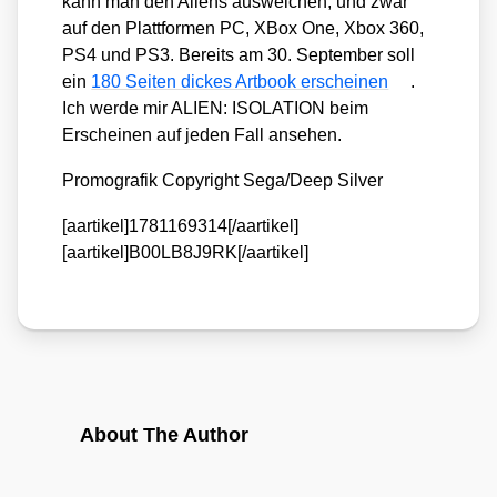
kann man den Ali­ens aus­wei­chen, und zwar
auf den Platt­for­men PC, XBox One, Xbox 360,
PS4 und PS3. Bereits am 30. Sep­tem­ber soll
ein
180 Sei­ten dickes Art­book erschei­nen
.
Ich wer­de mir ALIEN: ISOLATION beim
Erschei­nen auf jeden Fall anse­hen.
Pro­mo­gra­fik Copy­right Sega/​Deep Sil­ver
[aartikel]1781169314[/aartikel]
[aartikel]B00LB8J9RK[/aartikel]
About The Author