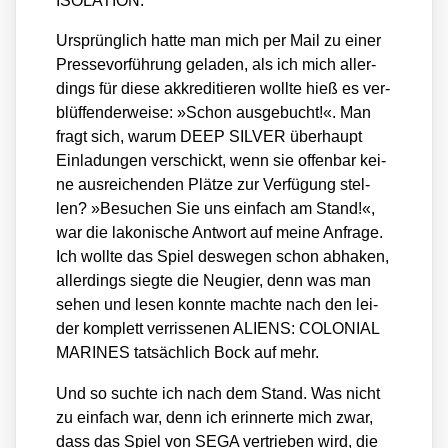
ISOLATION.
Ursprüng­lich hat­te man mich per Mail zu einer
Pres­se­vor­füh­rung gela­den, als ich mich aller­
dings für die­se akkre­di­tie­ren woll­te hieß es ver­
blüf­fen­der­wei­se: »Schon aus­ge­bucht!«. Man
fragt sich, war­um DEEP SILVER über­haupt
Ein­la­dun­gen ver­schickt, wenn sie offen­bar kei­
ne aus­rei­chen­den Plät­ze zur Ver­fü­gung stel­
len? »Besu­chen Sie uns ein­fach am Stand!«,
war die lako­ni­sche Ant­wort auf mei­ne Anfra­ge.
Ich woll­te das Spiel des­we­gen schon abha­ken,
aller­dings sieg­te die Neu­gier, denn was man
sehen und lesen konn­te mach­te nach den lei­
der kom­plett ver­ris­se­nen ALIENS: COLONIAL
MARINES tat­säch­lich Bock auf mehr.
Und so such­te ich nach dem Stand. Was nicht
zu ein­fach war, denn ich erin­ner­te mich zwar,
dass das Spiel von SEGA ver­trie­ben wird, die