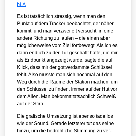
bLA
Es ist tat­säch­lich stres­sig, wenn man den
Punkt auf dem Tra­cker beob­ach­tet, der näher
kommt, und man ver­zwei­felt ver­sucht, in eine
ande­re Rich­tung zu lau­fen – die einen aber
mög­li­cher­wei­se vom Ziel fort­be­wegt. Als ich es
dann end­lich zu der Tür geschafft hat­te, die mir
als End­punkt ange­zeigt wur­de, sag­te die auf
Klick, dass mir der gott­ver­damm­te Schlüs­sel
fehlt. Also muss­te man sich noch­mal auf den
Weg durch die Räu­me der Sta­ti­on machen, um
den Schlüs­sel zu fin­den. Immer auf der Hut vor
dem Ali­en. Man bekommt tat­säch­lich Schweiß
auf der Stirn.
Die gra­fi­sche Umset­zung ist eben­so tadel­los
wie der Sound. Gera­de letz­te­rer tut das sei­ne
hin­zu, um die bedroh­li­che Stim­mung zu ver­