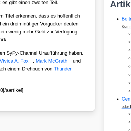
Arti
es gibt einen zwei­ten Teil.
 Titel erken­nen, dass es hof­fent­lich
Beit
ein drei­mi­nü­ti­ger Vor­gu­cker deu­ten
Komm
 ein wenig mehr Geld zur Ver­fü­gung
York.
en SyFy-Chan­nel Urauf­füh­rung haben.
Vivica A. Fox
,
Mark McGrath
und
ach einem Dreh­buch von
Thun­der
[/aartikel]
Gen
oder 