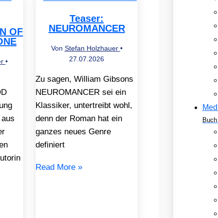
Teaser:
NEUROMANCER
EN OF
ONE
Von
Stefan Holzhauer
•
27.07.2026
er
•
Zu sagen, William Gibsons
OD
NEUROMANCER sei ein
ung
Klassiker, untertreibt wohl,
Med
 aus
denn der Roman hat ein
Buch 
er
ganzes neues Genre
en
definiert
utorin
Read More »