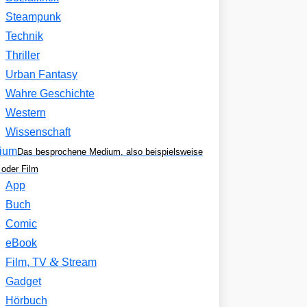
Steampunk
Technik
Thriller
Urban Fantasy
Wahre Geschichte
Western
Wissenschaft
ium
Das besprochene Medium, also beispielsweise
oder Film
App
Buch
Comic
eBook
&
Film, TV
Stream
Gadget
Hörbuch