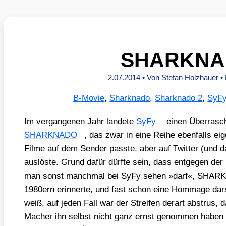
SHARKNA
2.07.2014
• Von
Stefan Holzhauer
•
B-Movie
,
Sharknado
,
Sharknado 2
,
SyF
Im ver­gan­ge­nen Jahr lan­de­te
SyFy
einen Über­ra­sc
SHARKNADO
, das zwar in eine Rei­he eben­falls eige
Fil­me auf dem Sen­der pass­te, aber auf Twit­ter (und
aus­lös­te. Grund dafür dürf­te sein, dass ent­ge­gen der r
man sonst manch­mal bei SyFy sehen »darf«, SHARKN
1980ern erin­ner­te, und fast schon eine Hom­mage dar­s
weiß, auf jeden Fall war der Strei­fen der­art abstrus
Macher ihn selbst nicht ganz ernst genom­men haben dür