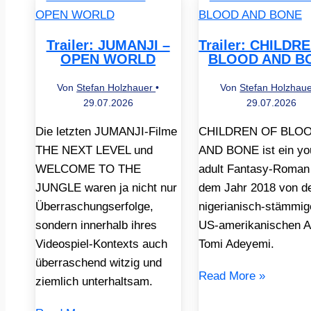
Trailer: JUMANJI –
Trailer: CHILDR
OPEN WORLD
BLOOD AND B
Von
Stefan Holzhauer
•
Von
Stefan Holzhau
29.07.2026
29.07.2026
Die letzten JUMANJI-Filme
CHILDREN OF BLO
THE NEXT LEVEL und
AND BONE ist ein yo
WELCOME TO THE
adult Fantasy-Roman
JUNGLE waren ja nicht nur
dem Jahr 2018 von d
Überraschungserfolge,
nigerianisch-stämmig
sondern innerhalb ihres
US-amerikanischen A
Videospiel-Kontexts auch
Tomi Adeyemi.
überraschend witzig und
Read More »
ziemlich unterhaltsam.