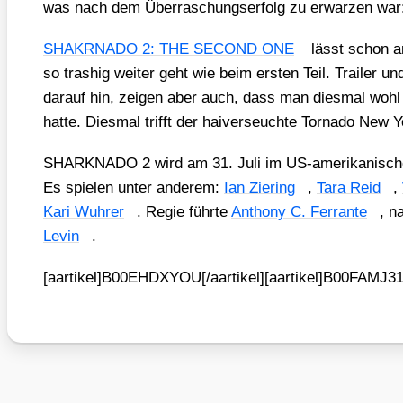
was nach dem Über­ra­schungs­er­folg zu erwar­zen war: 
SHAKRNADO 2: THE SECOND ONE
lässt schon am
so tra­shig wei­ter geht wie beim ers­ten Teil. Trai­ler und 
dar­auf hin, zei­gen aber auch, dass man dies­mal wohl
hat­te. Dies­mal trifft der hai­ver­seuch­te Tor­na­do New 
SHARKNADO 2 wird am 31. Juli im US-ame­ri­ka­ni­sch
Es spie­len unter ande­rem:
Ian Zier­ing
,
Tara Reid
,
Kari Wuhrer
. Regie führ­te
Antho­ny C. Ferran­te
, n
Levin
.
[aartikel]B00EHDXYOU[/aartikel][aartikel]B00FAMJ310