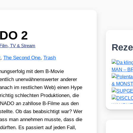
DO 2
Reze
Film, TV & Stream
y
,
The Second One
,
Trash
hungs­er­folg mit dem B‑Movie
nt­lich uner­wäh­nens­wer­ter ande­rer
 danach im rest­li­chen Web) einen Hype
ich­tig schlech­ten Pro­duk­tio­nen, die
ADO an zahl­lo­se B‑Filme aus den
tell­te. Ob das beab­sich­tigt war? Wer
, dass man anneh­men muss­te, dass die
f­ten. Es pas­siert auf jeden Fall,