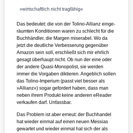
»
wirt­schaft­lich nicht trag­fä­hig«
Das bedeu­tet: die von der Toli­no-Alli­anz ein­ge­
räum­ten Kon­di­tio­nen waren zu schlecht für die
Buch­händ­ler, die Mar­gen mise­ra­bel. Wo da
jetzt die deut­li­che Ver­bes­se­rung gegen­über
Ama­zon sein soll, erschließt sich mir ehr­lich
gesagt über­haupt nicht. Ob nun der eine oder
der ande­re Qua­si-Mono­po­list, sie wer­den
immer die Vor­ga­ben dik­tie­ren. Angeb­lich sol­len
das Toli­no-Impe­ri­um (passt viel bes­ser als
»Alli­anz«) sogar gefor­dert haben, dass man
neben ihrem Pro­dukt kei­ne ande­ren eRea­der
ver­kau­fen darf. Unfass­bar.
Das Pro­blem ist aber erneut: der Buch­han­del
hat wie­der ein­mal auf einen neu­en Mes­si­as
gewar­tet und wie­der ein­mal hat sich der als