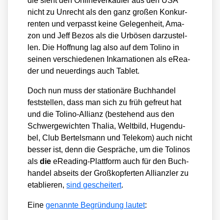
die sieht den Onlin­ever­käu­fer aus den USA
nicht zu Unrecht als den ganz gro­ßen Kon­kur­
ren­ten und ver­passt kei­ne Gele­gen­heit, Ama­
zon und Jeff Bezos als die Urbö­sen dar­zu­stel­
len. Die Hoff­nung lag also auf dem Toli­no in
sei­nen ver­schie­de­nen Inkar­na­tio­nen als eRea­
der und neu­er­dings auch Tablet.
Doch nun muss der sta­tio­nä­re Buch­han­del
fest­stel­len, dass man sich zu früh gefreut hat
und die Toli­no-Alli­anz (bestehend aus den
Schwer­ge­wich­ten Tha­lia, Welt­bild, Hugen­du­
bel, Club Ber­tels­mann und Tele­kom) auch nicht
bes­ser ist, denn die Gesprä­che, um die Toli­nos
als
die
eRe­a­ding-Platt­form auch für den Buch­
han­del abseits der Groß­kop­fer­ten Alli­anz­ler zu
eta­blie­ren,
sind geschei­tert
.
Eine
genann­te Begrün­dung lau­tet
: