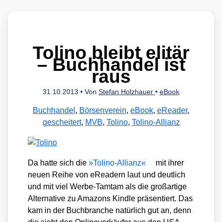
Tolino bleibt elitär
– Buchhandel ist
raus
31.10.2013
• Von
Stefan Holzhauer
•
eBook
Buchhandel
,
Börsenverein
,
eBook
,
eReader
,
gescheitert
,
MVB
,
Tolino
,
Tolino-Allianz
Da hat­te sich die
»Toli­no-Alli­anz«
mit ihrer
neu­en Rei­he von eRea­dern laut und deut­lich
und mit viel Wer­be-Tam­tam als die groß­ar­ti­ge
Alter­na­ti­ve zu Ama­zons Kind­le prä­sen­tiert. Das
kam in der Buch­bran­che natür­lich gut an, denn