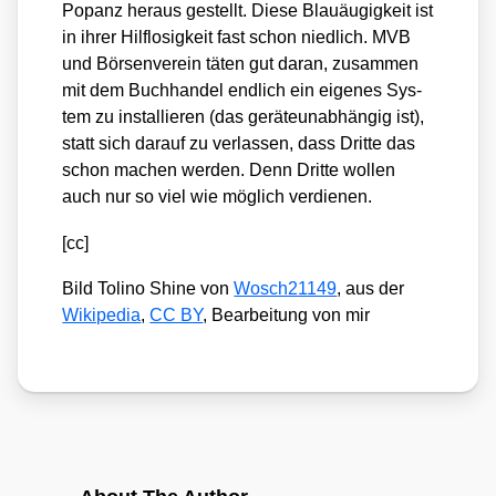
Popanz her­aus gestellt. Die­se Blau­äu­gig­keit ist
in ihrer Hilf­lo­sig­keit fast schon nied­lich. MVB
und Bör­sen­ver­ein täten gut dar­an, zusam­men
mit dem Buch­han­del end­lich ein eige­nes Sys­
tem zu instal­lie­ren (das gerä­te­un­ab­hän­gig ist),
statt sich dar­auf zu ver­las­sen, dass Drit­te das
schon machen wer­den. Denn Drit­te wol­len
auch nur so viel wie mög­lich ver­die­nen.
[cc]
Bild Toli­no Shi­ne von
Wosch21149
, aus der
Wiki­pe­dia
,
CC BY
, Bear­bei­tung von mir