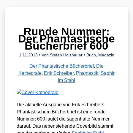
Runde Nummer:
Der Phantastische
Bücherbrief 600
1.11.2013
• Von
Stefan Holzhauer
•
Buch
,
Magazin
Der Phantastische Bücherbrief
,
Die
Kathedrale
,
Erik Schreiber
,
Phantastik
,
Saphir
im Stahl
Die aktu­el­le Aus­ga­be von Erik Schrei­bers
Phan­tas­ti­schem Bücher­brief ist eine run­de
Num­mer: 600 lau­tet die sagen­haf­te Num­mer
dar­auf. Das neben­ste­hen­de Cover­bild stammt