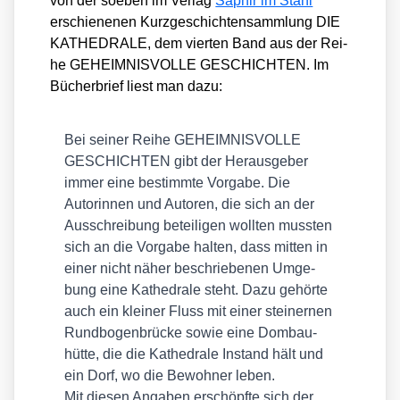
von der soeben im Ver­lag
Saphir im Stahl
erschie­ne­nen Kurz­ge­schich­ten­samm­lung DIE
KATHEDRALE, dem vier­ten Band aus der Rei­
he GEHEIMNISVOLLE GESCHICHTEN. Im
Bücher­brief liest man dazu:
Bei sei­ner Rei­he GEHEIMNISVOLLE
GESCHICHTEN gibt der Her­aus­ge­ber
immer eine bestimm­te Vor­ga­be. Die
Autorin­nen und Autoren, die sich an der
Aus­schrei­bung betei­li­gen woll­ten muss­ten
sich an die Vor­ga­be hal­ten, dass mit­ten in
einer nicht näher beschrie­be­nen Umge­
bung eine Kathe­dra­le steht. Dazu gehör­te
auch ein klei­ner Fluss mit einer stei­ner­nen
Rund­bo­gen­brü­cke sowie eine Dom­bau­
hüt­te, die die Kathe­dra­le Instand hält und
ein Dorf, wo die Bewoh­ner leben.
Mit die­sen Anga­ben erschöpf­te sich der