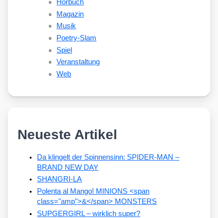
Hörbuch
Magazin
Musik
Poetry-Slam
Spiel
Veranstaltung
Web
Neueste Artikel
Da klingelt der Spinnensinn: SPIDER-MAN –
BRAND NEW DAY
SHANGRI-LA
Polenta al Mango! MINIONS <span
class="amp">&</span> MONSTERS
SUPGERGIRL – wirklich super?