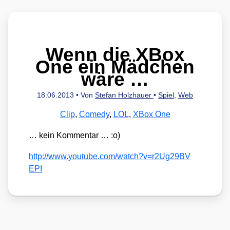
Wenn die XBox
One ein Mädchen
wäre …
18.06.2013
• Von
Stefan Holzhauer
•
Spiel
,
Web
Clip
,
Comedy
,
LOL
,
XBox One
… kein Kom­men­tar … :o)
http://​www​.you​tube​.com/​w​a​t​c​h​?​v​=​r​2​U​g​2​9​B​V​
EPI