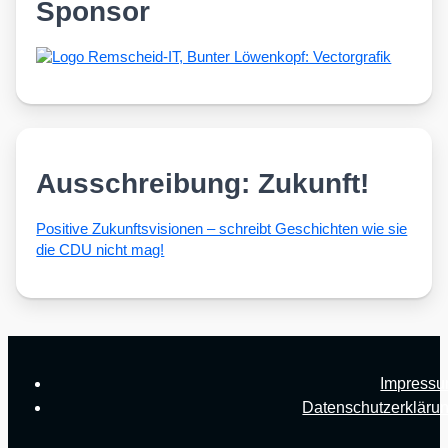
Sponsor
Ausschreibung: Zukunft!
Posi­ti­ve Zukunfts­vi­sio­nen – schreibt Geschich­ten wie sie
die CDU nicht mag!
Impress
Datenschutzerkläru