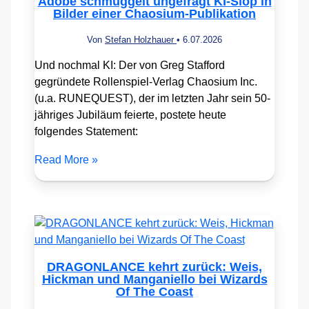
Adobe schmuggelt ungefragt KI-Slop in
Bilder einer Chaosium-Publikation
Von
Stefan Holzhauer
•
6.07.2026
Und nochmal KI: Der von Greg Stafford
gegründete Rollenspiel-Verlag Chaosium Inc.
(u.a. RUNEQUEST), der im letzten Jahr sein 50-
jähriges Jubiläum feierte, postete heute
folgendes Statement:
Read More »
DRAGONLANCE kehrt zurück: Weis,
Hickman und Manganiello bei Wizards
Of The Coast