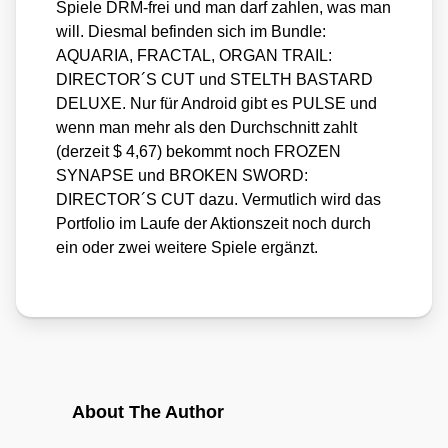
Spie­le DRM-frei und man darf zah­len, was man
will. Dies­mal befin­den sich im Bund­le:
AQUARIA, FRACTAL, ORGAN TRAIL:
DIRECTOR´S CUT und STELTH BASTARD
DELUXE. Nur für Android gibt es PULSE und
wenn man mehr als den Durch­schnitt zahlt
(der­zeit $ 4,67) bekommt noch FROZEN
SYNAPSE und BROKEN SWORD:
DIRECTOR´S CUT dazu. Ver­mut­lich wird das
Port­fo­lio im Lau­fe der Akti­ons­zeit noch durch
ein oder zwei wei­te­re Spie­le ergänzt.
About The Author