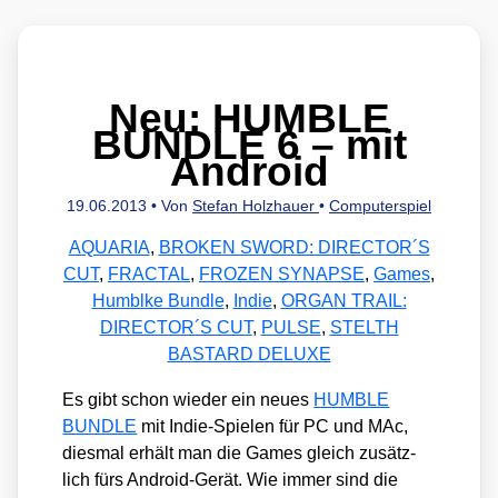
Neu: HUMBLE
BUNDLE 6 – mit
Android
19.06.2013
• Von
Stefan Holzhauer
•
Computerspiel
AQUARIA
,
BROKEN SWORD: DIRECTOR´S
CUT
,
FRACTAL
,
FROZEN SYNAPSE
,
Games
,
Humblke Bundle
,
Indie
,
ORGAN TRAIL:
DIRECTOR´S CUT
,
PULSE
,
STELTH
BASTARD DELUXE
Es gibt schon wie­der ein neu­es
HUMBLE
BUNDLE
mit Indie-Spie­len für PC und MAc,
dies­mal erhält man die Games gleich zusätz­
lich fürs Android-Gerät. Wie immer sind die