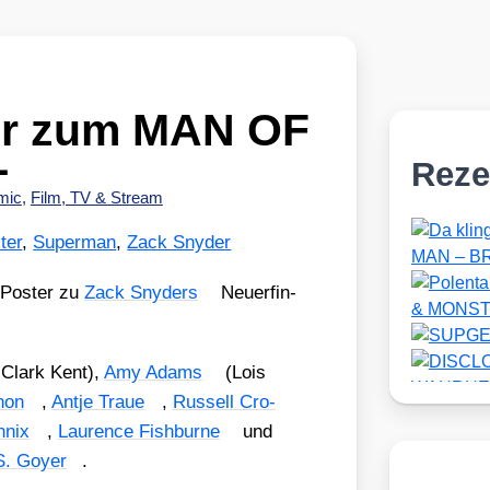
er zum MAN OF
L
Reze
mic
,
Film, TV & Stream
ter
,
Superman
,
Zack Snyder
-Pos­ter zu
Zack Sny­ders
Neu­erfin­
Clark Kent),
Amy Adams
(Lois
non
,
Ant­je Traue
,
Rus­sell Cro­
­nix
,
Lau­rence Fishb­ur­ne
und
. Goy­er
.