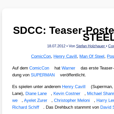
SDCC: Teaser-Post
STEE
18.07.2012
• Von
Stefan Holzhauer
•
Co
ComicCon
,
Henry Cavill
,
Man Of Steel
,
Pos
Auf dem
Comic­Con
hat
War­ner
das ers­te Teaser
dung von
SUPERMAN
ver­öf­fent­licht.
Es spie­len unter ande­rem
Hen­ry Cavill
(Super­man, 
Lane),
Dia­ne Lane
,
Kevin Cos­t­ner
,
Micha­el Shan­
we
,
Aye­let Zurer
,
Chris­to­pher Melo­ni
,
Har­ry Len
Richard Schiff
. Das Dreh­buch stanmmt von
David S