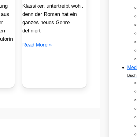
ung
Klassiker, untertreibt wohl,
 aus
denn der Roman hat ein
er
ganzes neues Genre
en
definiert
utorin
Read More »
Med
Buch 