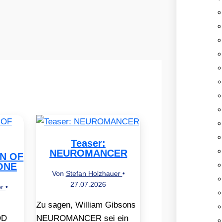
Teaser:
NEUROMANCER
EN OF
ONE
Von
Stefan Holzhauer
•
27.07.2026
er
•
Zu sagen, William Gibsons
OD
NEUROMANCER sei ein