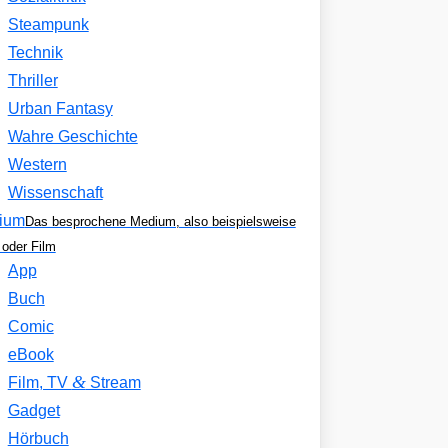
Steampunk
Technik
Thriller
Urban Fantasy
Wahre Geschichte
Western
Wissenschaft
ium
Das besprochene Medium, also beispielsweise
oder Film
App
Buch
Comic
eBook
&
Film, TV
Stream
Gadget
Hörbuch