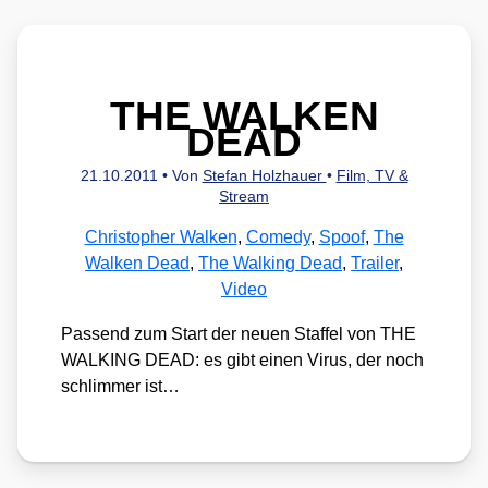
THE WALKEN
DEAD
21.10.2011
• Von
Stefan Holzhauer
•
Film, TV &
Stream
Christopher Walken
,
Comedy
,
Spoof
,
The
Walken Dead
,
The Walking Dead
,
Trailer
,
Video
Pas­send zum Start der neu­en Staf­fel von THE
WALKING DEAD: es gibt einen Virus, der noch
schlim­mer ist…