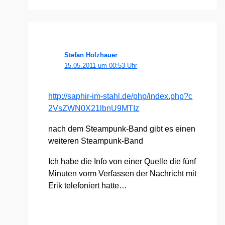
Stefan Holzhauer
15.05.2011 um 00:53 Uhr
http://​saphir​-im​-stahl​.de/​p​h​p​/​i​n​d​e​x​.​p​h​p​?​c​
2​V​s​Z​W​N​0​X​2​1​l​b​n​U​9​M​TIz
nach dem Steam­punk-Band gibt es einen
wei­te­ren Steam­punk-Band
Ich habe die Info von einer Quel­le die fünf
Minu­ten vorm Ver­fas­sen der Nach­richt mit
Erik tele­fo­niert hat­te…