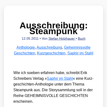
Ausschreibung:
Steampunk
12.05.2011
• Von
Stefan Holzhauer
•
Buch
Anthologie
,
Ausschreibung
,
Geheimnisvolle
Geschichten
,
Kurzgeschichten
,
Saphir im Stahl
Wie ich soeben erfah­ren habe, schreibt Erik
Schrei­bers Ver­lag »
Saphir im Stahl
« eine Kurz­
ge­schich­ten-Antho­lo­gie unter dem The­ma
Steam­punk aus. Die Sto­ry­samm­lung soll in der
Rei­he GEHEIMNISVOLLE GESCHICHTEN
erschei­nen.