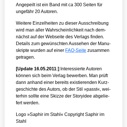
Ange­peilt ist ein Band mit ca 300 Sei­ten für
unge­fähr 20 Autoren.
Wei­te­re Ein­zel­hei­ten zu die­ser Aus­schrei­bung
wird man aller Wahr­schein­lich­keit nach dem­
nächst auf der Web­sei­te des Ver­lags fin­den.
Details zum gewünsch­ten Aus­se­hen der Manu­
skrip­te wur­den auf einer
FAQ-Sei­te
zusam­men
getra­gen.
[Update 16.05.2011:]
Inter­es­sier­te Autoren
kön­nen sich beim Ver­lag bewer­ben. Man prüft
dann anhand einer bereits exis­tie­ren­den Kurz­
ge­schich­te des Autors, ob der Stil »passt«, wei­
ter­hin soll­te eine Skiz­ze der Sto­ry­idee abge­lie­
fert wer­den.
Logo »Saphir im Stahl« Copy­right Saphir im
Stahl