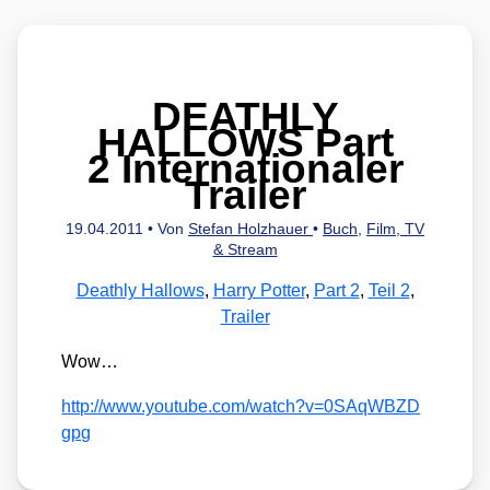
DEATHLY
HALLOWS Part
2 Internationaler
Trailer
19.04.2011
• Von
Stefan Holzhauer
•
Buch
,
Film, TV
& Stream
Deathly Hallows
,
Harry Potter
,
Part 2
,
Teil 2
,
Trailer
Wow…
http://​www​.you​tube​.com/​w​a​t​c​h​?​v​=​0​S​A​q​W​B​Z​D​
gpg