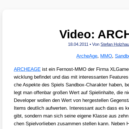
Video: AR
18.04.2011
• Von
Stefan Holzha
ArcheAge
,
MMO
,
Sandb
ARCHEAGE
ist ein Fern­ost-MMO der Fir­ma XLGa­mes
wick­lung befin­det und das mit inter­es­san­ten Fea­tur
che Aspek­te des Spiels Sand­box-Cha­rak­ter haben, be
legt man offen­bar gro­ßen Wert auf Spiel­in­hal­te, die
Deve­lo­per wol­len den Wert von her­ge­stel­len Gegen­st
Items deut­lich auf­wer­ten. Inter­es­sant auch dass es
gibt, son­dern man sich sei­ne eige­ne Klas­se aus zehn Ch
chen Spiel­vor­lie­ben zusam­men stel­len kann. Neben 