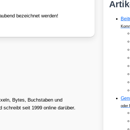
Arti
rau­bend bezeich­net wer­den!
Beit
Komm
Gen
Pixeln, Bytes, Buchstaben und
oder 
schreibt seit 1999 online darüber.