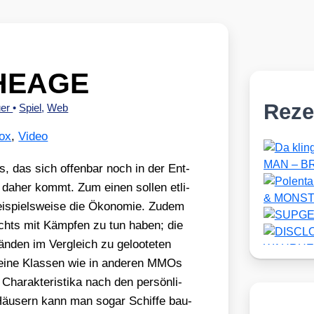
CHEAGE
Reze
uer
•
Spiel
,
Web
ox
,
Video
, das sich offen­bar noch in der Ent­
es daher kommt. Zum einen sol­len etli­
i­spiels­wei­se die Öko­no­mie. Zudem
 nichts mit Kämp­fen zu tun haben; die
än­den im Ver­gleich zu geloo­te­ten
 kei­ne Klas­sen wie in ande­ren MMOs
a­rak­te­ris­ti­ka nach den per­sön­li­
Häu­sern kann man sogar Schif­fe bau­