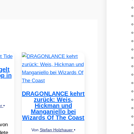
elt
op in
DRAGONLANCE kehrt
zurück: Weis,
Hickman und
er
•
Manganiello bei
Wizards Of The Coast
 von
Von
Stefan Holzhauer
•
dete