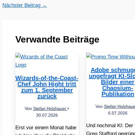
Nächster Beitrag
→
Verwandte Beiträge
Adobe schmugg
ungefragt KI-Sl
Wizards-of-the-Coast-
Bilder einer
Chef John Hight tritt
Chaosium-
zum 1. September
Publikation
zurück
Von
Stefan Holzhau
Von
Stefan Holzhauer
•
6.07.2026
30.07.2026
Und nochmal KI: Der
Erst vor einem Monat habe
Greg Stafford gegrün