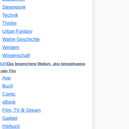
Steampunk
Technik
Thriller
Urban Fantasy
Wahre Geschichte
Western
Wissenschaft
ium
Das besprochene Medium, also beispielsweise
oder Film
App
Buch
Comic
eBook
&
Film, TV
Stream
Gadget
Hörbuch