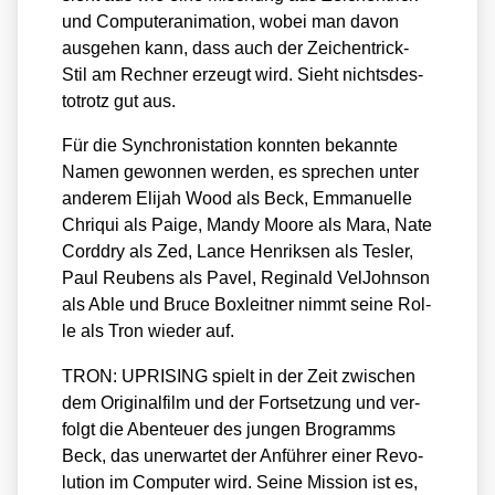
und Com­pu­ter­ani­ma­ti­on, wobei man davon
aus­ge­hen kann, dass auch der Zei­chen­trick-
Stil am Rech­ner erzeugt wird. Sieht nichts­des­
to­trotz gut aus.
Für die Syn­chro­ni­sta­ti­on konn­ten bekann­te
Namen gewon­nen wer­den, es spre­chen unter
ande­rem Eli­jah Wood als Beck, Emma­nu­el­le
Chri­qui als Pai­ge, Man­dy Moo­re als Mara, Nate
Cord­dry als Zed, Lan­ce Hen­rik­sen als Tes­ler,
Paul Reu­bens als Pavel, Regi­nald Vel­John­son
als Able und Bruce Box­leit­ner nimmt sei­ne Rol­
le als Tron wie­der auf.
TRON: UPRISING spielt in der Zeit zwi­schen
dem Ori­gi­nal­film und der Fort­set­zung und ver­
folgt die Aben­teu­er des jun­gen Bro­gramms
Beck, das uner­war­tet der Anfüh­rer einer Revo­
lu­ti­on im Com­pu­ter wird. Sei­ne Mis­si­on ist es,