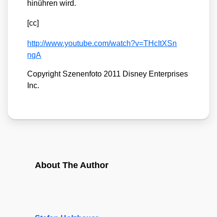
hinüh­ren wird.
[cc]
http://​www​.you​tube​.com/​w​a​t​c​h​?​v​=​T​H​c​I​t​X​S​n​
ngA
Copy­right Sze­nen­fo­to 2011 Dis­ney Enter­pri­ses
Inc.
About The Author