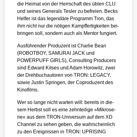
die Hei­mat von der Herr­schaft des üblen CLU
und sei­nes Gene­rals Tes­ler zu befrei­en. Becks
Hel­fer ist das legen­dä­re Pro­gramm Tron, das
ihm nicht nur die nöti­gen Kampf­fer­tig­kei­ten bei­
brin­gen soll, son­dern auch als Men­tor fun­giert.
Aus­füh­ren­der Pro­du­zent ist Char­lie Bean
(ROBOTBOY, SAMURAI JACK und
POWERPUFF GIRLS), Con­sul­ting Pro­du­cers
sind Edward Kits­es und Adam Horo­witz, zwei
der Dreh­buch­au­to­ren von TRON: LEGACY,
sowie Jus­tin Sprin­gen, der Copro­du­zent des
Kino­films.
Wer so lan­ge nicht war­ten will: bereits in die­
sem Herbst soll es eine zehn­tei­li­ge »Mikro­se­
rie« aus dem TRON-Uni­ver­sum auf dem XD
Chan­nel zu sehen geben, die wahr­schein­lich
zu den Ereig­nis­sen in TRON: UPRISING