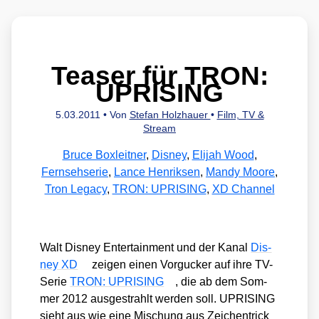
Teaser für TRON:
UPRISING
5.03.2011
• Von
Stefan Holzhauer
•
Film, TV &
Stream
Bruce Boxleitner
,
Disney
,
Elijah Wood
,
Fernsehserie
,
Lance Henriksen
,
Mandy Moore
,
Tron Legacy
,
TRON: UPRISING
,
XD Channel
Walt Dis­ney Enter­tain­ment und der Kanal
Dis­
ney XD
zei­gen einen Vor­gu­cker auf ihre TV-
Serie
TRON: UPRISING
, die ab dem Som­
mer 2012 aus­ge­strahlt wer­den soll. UPRISING
sieht aus wie eine Mischung aus Zei­chen­trick