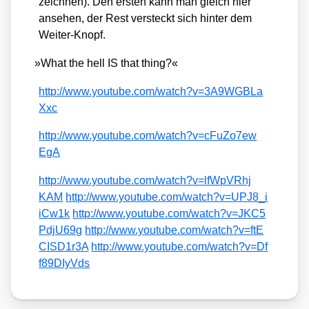
zeich­nen). Den ers­ten kann man gleich hier
anse­hen, der Rest ver­steckt sich hin­ter dem
Wei­ter-Knopf.
»
What the hell IS that thing?«
http://​www​.you​tube​.com/​w​a​t​c​h​?​v​=​3​A​9​W​G​B​L​a​
Xxc
http://​www​.you​tube​.com/​w​a​t​c​h​?​v​=​c​F​u​Z​o​7​e​w​
EgA
http://​www​.you​tube​.com/​w​a​t​c​h​?​v​=​l​f​W​p​V​R​h​j​
KAM
http://​www​.you​tube​.com/​w​a​t​c​h​?​v​=​U​P​J​8​_​i​
i​C​w1k
http://​www​.you​tube​.com/​w​a​t​c​h​?​v​=​J​K​C​5​
P​d​j​U​69g
http://​www​.you​tube​.com/​w​a​t​c​h​?​v​=​f​t​E​
C​I​S​D​1​r3A
http://​www​.you​tube​.com/​w​a​t​c​h​?​v​=​D​f​
f​8​9​D​I​y​Vds