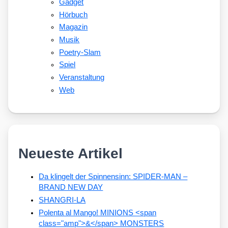
Gadget
Hörbuch
Magazin
Musik
Poetry-Slam
Spiel
Veranstaltung
Web
Neueste Artikel
Da klingelt der Spinnensinn: SPIDER-MAN –
BRAND NEW DAY
SHANGRI-LA
Polenta al Mango! MINIONS <span
class="amp">&</span> MONSTERS