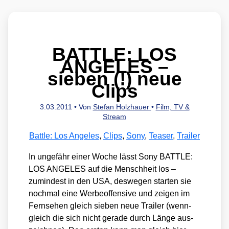
BATTLE: LOS
ANGELES –
sieben (!) neue
Clips
3.03.2011
• Von
Stefan Holzhauer
•
Film, TV &
Stream
Battle: Los Angeles
,
Clips
,
Sony
,
Teaser
,
Trailer
In unge­fähr einer Woche lässt Sony BATTLE:
LOS ANGELES auf die Mensch­heit los –
zumin­dest in den USA, des­we­gen star­ten sie
noch­mal eine Wer­be­of­fen­si­ve und zei­gen im
Fern­se­hen gleich sie­ben neue Trai­ler (wenn­
gleich die sich nicht gera­de durch Län­ge aus­