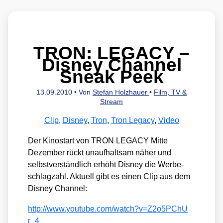
TRON: LEGACY –
Disney Channel
Sneak Peek
13.09.2010
• Von
Stefan Holzhauer
•
Film, TV &
Stream
Clip
,
Disney
,
Tron
,
Tron Legacy
,
Video
Der Kino­start von TRON LEGACY Mit­te
Dezem­ber rückt unauf­halt­sam näher und
selbst­ver­ständ­lich erhöht Dis­ney die Wer­be­
schlag­zahl. Aktu­ell gibt es einen Clip aus dem
Dis­ney Chan­nel:
http://​www​.you​tube​.com/​w​a​t​c​h​?​v​=​Z​2​o​5​P​C​h​U​
r_4