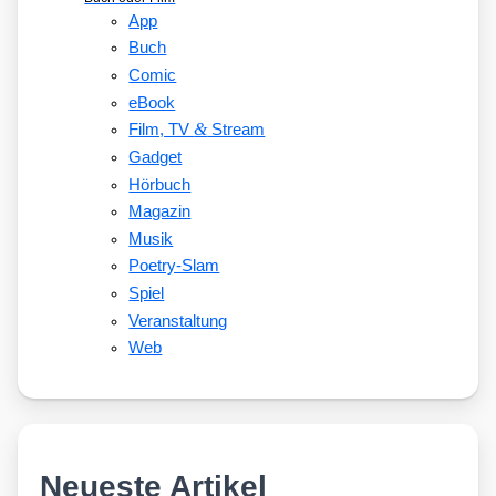
App
Buch
Comic
eBook
&
Film, TV
Stream
Gadget
Hörbuch
Magazin
Musik
Poetry-Slam
Spiel
Veranstaltung
Web
Neueste Artikel