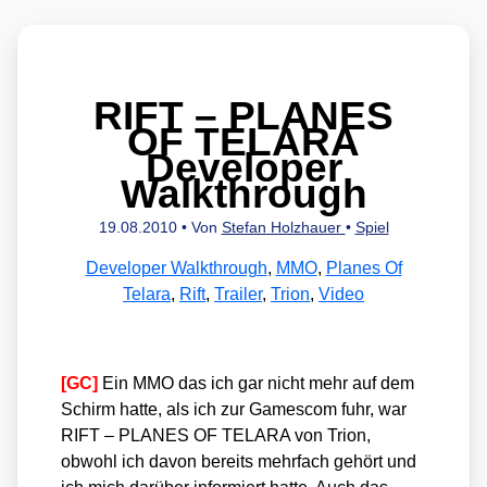
RIFT – PLANES
OF TELARA
Developer
Walkthrough
19.08.2010
• Von
Stefan Holzhauer
•
Spiel
Developer Walkthrough
,
MMO
,
Planes Of
Telara
,
Rift
,
Trailer
,
Trion
,
Video
[GC]
Ein MMO das ich gar nicht mehr auf dem
Schirm hat­te, als ich zur Games­com fuhr, war
RIFT – PLANES OF TELARA von Tri­on,
obwohl ich davon bereits mehr­fach gehört und