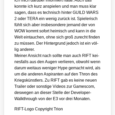
ich mich dar­über infor­miert hat­te. Auch das
konn­te ich kurz anspie­len und man muss klar
sagen, dass es tech­nisch hin­ter GUILD WARS
2 oder TERA ein wenig zurück ist. Spie­le­risch
fühlt sich aber ins­be­son­de­re jemand der von
WOW kommt sofort hei­misch und kann in die
Welt ein­tau­chen, ohne sich groß zurecht fin­den
zu müs­sen. Der Hin­ter­grund jedoch ist ein völ­
lig ande­rer.
Mei­ner Ansicht nach soll­te man auch RIFT kei­
nes­falls aus den Augen ver­lie­ren, obwohl wenn
dar­um weit­aus weni­ger Hype gemacht wird, als
um die ande­ren Aspi­ran­ten auf den Thron des
Kriegs­künst­lers. Zu RIFT gab es kei­ne neu­en
Trai­ler oder sons­ti­ge Vide­os zur Games­com,
des­we­gen an die­ser Stel­le der Deve­lo­per-
Walk­th­rough von der E3 vor drei Mona­ten.
RIFT-Logo Copy­right Tri­on