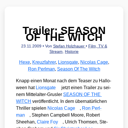
Trailer: SEASON
OF THE WITCH
23.11.2009
• Von
Stefan Holzhauer
•
Film, TV &
Stream
,
Historie
Hexe
,
Kreuzfahrer
,
Lionsgate
,
Nicolas Cage
,
Ron Perlman
,
Season Of The Witch
Knapp einen Monat nach dem Teaser zu Hal­lo­
ween hat
Lions­gate
jetzt einen Trai­ler zu sei­
nem Mit­tel­al­ter-Grus­ler
SEASON OF THE
WITCH
ver­öf­fent­licht. In dem über­na­tür­li­chen
Thril­ler spie­len
Nico­las Cage
,
Ron Perl­
man
, Ste­phen Camp­bell Moo­re, Robert
Shee­han,
Clai­re Foy
, Ulrich Thom­sen, Ste­