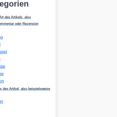
tegorien
Art des Artikels, also
Kommentar oder Rezension
ng
d
piel
w
tar
be
on
s des Artikel, also beispielsweise
er