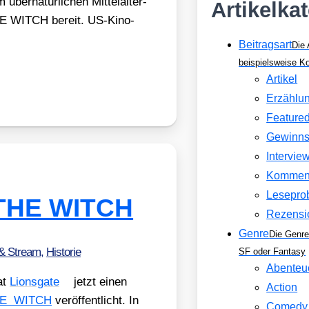
über­na­tür­li­chen Mit­tel­al­ter-
Artikelka
HE WITCH bereit. US-Kino­
Beitragsart
Die 
beispielsweise 
Artikel
Erzählu
Feature
Gewinns
Intervie
Kommen
Lesepro
 THE WITCH
Rezensi
Genre
Die Genre
 & Stream
,
Historie
SF oder Fantasy
Abenteu
at
Lions­gate
jetzt einen
Action
HE WITCH
ver­öf­fent­licht. In
Comedy