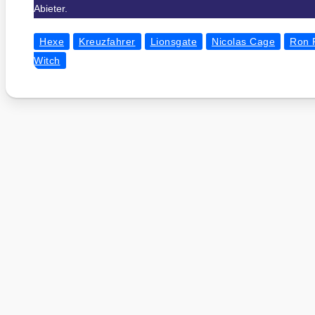
Abieter.
Hexe
Kreuzfahrer
Lionsgate
Nicolas Cage
Ron 
Witch