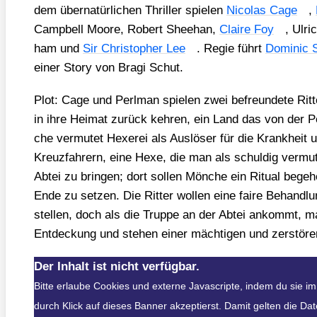
dem über­na­tür­li­chen Thril­ler spie­len
Nico­las Cage
,
Camp­bell Moo­re, Robert Shee­han,
Clai­re Foy
, Ulri
ham und
Sir Chris­to­pher Lee
. Regie führt
Domi­nic 
einer Sto­ry von Bra­gi Schut.
Plot: Cage und Perl­man spie­len zwei befreun­de­te Rit­
in ihre Hei­mat zurück keh­ren, ein Land das von der Pe
che ver­mu­tet Hexe­rei als Aus­lö­ser für die Krank­heit 
Kreuz­fah­rern, eine Hexe, die man als schul­dig ver­mu­t
Abtei zu brin­gen; dort sol­len Mön­che ein Ritu­al bege­
Ende zu set­zen. Die Rit­ter wol­len eine fai­re Behand­
stel­len, doch als die Trup­pe an der Abtei ankommt, mac
Ent­de­ckung und ste­hen einer mäch­ti­gen und zer­stö­re
Der Inhalt ist nicht verfügbar.
Bitte erlaube Cookies und externe Javascripte, indem du sie 
durch Klick auf dieses Banner akzeptierst. Damit gelten die D