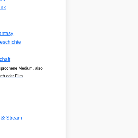
unk
antasy
eschichte
chaft
sprochene Medium, also
uch oder Film
&
V
Stream