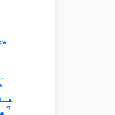
ophe
n
ik
e
ch
Fiction
ishing
tik