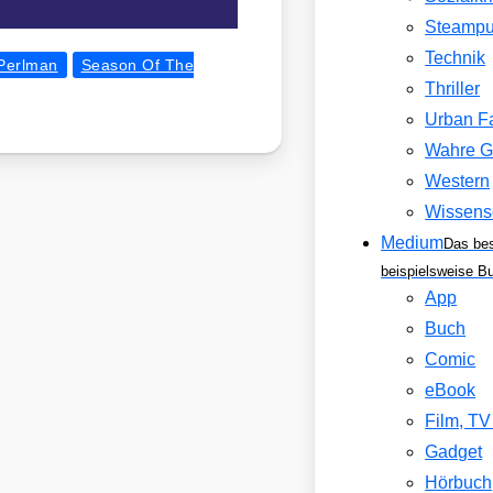
Steamp
Technik
Perlman
Season Of The
Thriller
Urban F
Wahre G
Western
Wissens
Medium
Das be
beispielsweise B
App
Buch
Comic
eBook
Film, T
Gadget
Hörbuch