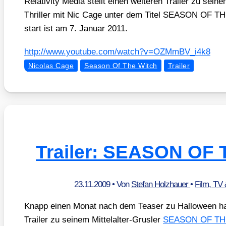
Rela­ti­vi­ty Media stellt einen wei­te­ren Trai­ler zu sei­nem 
Thril­ler mit Nic Cage unter dem Titel SEASON OF T
start ist am 7. Janu­ar 2011.
http://​www​.you​tube​.com/​w​a​t​c​h​?​v​=​O​Z​M​m​B​V​_​i​4k8
Nicolas Cage
Season Of The Witch
Trailer
Trailer: SEASON OF
23.11.2009
• Von
Stefan Holzhauer
•
Film, TV
Knapp einen Monat nach dem Teaser zu Hal­lo­ween h
Trai­ler zu sei­nem Mit­tel­al­ter-Grus­ler
SEASON OF T