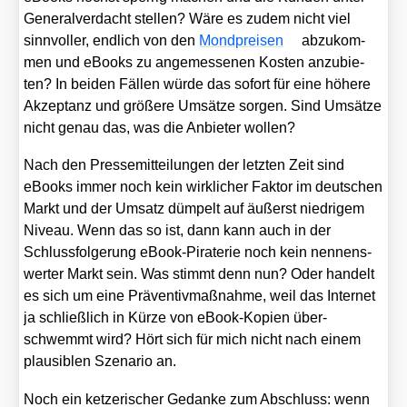
Gene­ral­ver­dacht stel­len? Wäre es zudem nicht viel
sinn­vol­ler, end­lich von den
Mond­prei­sen
abzu­kom­
men und eBooks zu ange­mes­se­nen Kos­ten anzu­bie­
ten? In bei­den Fäl­len wür­de das sofort für eine höhe­re
Akzep­tanz und grö­ße­re Umsät­ze sor­gen. Sind Umsät­ze
nicht genau das, was die Anbie­ter wol­len?
Nach den Pres­se­mit­tei­lun­gen der letz­ten Zeit sind
eBooks immer noch kein wirk­li­cher Fak­tor im deut­schen
Markt und der Umsatz düm­pelt auf äußerst nied­ri­gem
Niveau. Wenn das so ist, dann kann auch in der
Schluss­fol­ge­rung eBook-Pira­te­rie noch kein nen­nens­
wer­ter Markt sein. Was stimmt denn nun? Oder han­delt
es sich um eine Prä­ven­tiv­maß­nah­me, weil das Inter­net
ja schließ­lich in Kür­ze von eBook-Kopien über­
schwemmt wird? Hört sich für mich nicht nach einem
plau­si­blen Sze­na­rio an.
Noch ein ket­ze­ri­scher Gedan­ke zum Abschluss: wenn