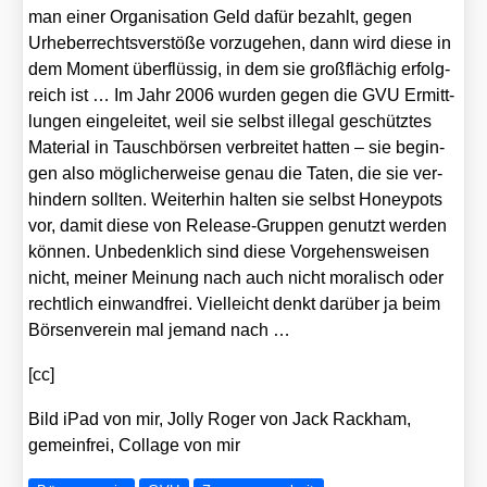
man einer Orga­ni­sa­ti­on Geld dafür bezahlt, gegen
Urhe­ber­rechts­ver­stö­ße vor­zu­ge­hen, dann wird die­se in
dem Moment über­flüs­sig, in dem sie groß­flä­chig erfolg­
reich ist … Im Jahr 2006 wur­den gegen die GVU Ermitt­
lun­gen ein­ge­lei­tet, weil sie selbst ille­gal geschütz­tes
Mate­ri­al in Tausch­bör­sen ver­brei­tet hat­ten – sie begin­
gen also mög­li­cher­wei­se genau die Taten, die sie ver­
hin­dern soll­ten. Wei­ter­hin hal­ten sie selbst Honey­po­ts
vor, damit die­se von Release-Grup­pen genutzt wer­den
kön­nen. Unbe­denk­lich sind die­se Vor­ge­hens­wei­sen
nicht, mei­ner Mei­nung nach auch nicht mora­lisch oder
recht­lich ein­wand­frei. Viel­leicht denkt dar­über ja beim
Bör­sen­ver­ein mal jemand nach …
[cc]
Bild iPad von mir, Jol­ly Roger von Jack Rack­ham,
gemein­frei, Col­la­ge von mir