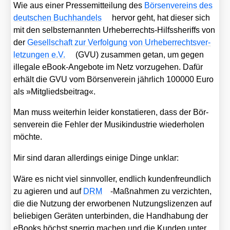
Wie aus einer Pres­se­mit­tei­lung des
Bör­sen­ver­eins des
deut­schen Buch­han­dels
her­vor geht, hat die­ser sich
mit den selbst­er­nann­ten Urhe­ber­rechts-Hilfs­she­riffs von
der
Gesell­schaft zur Ver­fol­gung von Urhe­ber­rechts­ver­
let­zun­gen e.V.
(GVU) zusam­men getan, um gegen
ille­ga­le eBook-Ange­bo­te im Netz vor­zu­ge­hen. Dafür
erhält die GVU vom Bör­sen­ver­ein jähr­lich 100000 Euro
als »Mit­glieds­bei­trag«.
Man muss wei­ter­hin lei­der kon­sta­tie­ren, dass der Bör­
sen­ver­ein die Feh­ler der Musik­in­dus­trie wie­der­ho­len
möch­te.
Mir sind dar­an aller­dings eini­ge Din­ge unklar:
Wäre es nicht viel sinn­vol­ler, end­lich kun­den­freund­lich
zu agie­ren und auf
DRM
-Maß­nah­men zu ver­zich­ten,
die die Nut­zung der erwor­be­nen Nut­zungs­li­zen­zen auf
belie­bi­gen Gerä­ten unter­bin­den, die Hand­ha­bung der
eBooks höchst sper­rig machen und die Kun­den unter