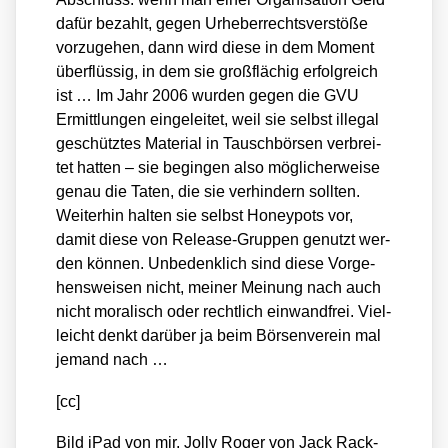
dafür bezahlt, gegen Urhe­ber­rechts­ver­stö­ße
vor­zu­ge­hen, dann wird die­se in dem Moment
über­flüs­sig, in dem sie groß­flä­chig erfolg­reich
ist … Im Jahr 2006 wur­den gegen die GVU
Ermitt­lun­gen ein­ge­lei­tet, weil sie selbst ille­gal
geschütz­tes Mate­ri­al in Tausch­bör­sen ver­brei­
tet hat­ten – sie begin­gen also mög­li­cher­wei­se
genau die Taten, die sie ver­hin­dern soll­ten.
Wei­ter­hin hal­ten sie selbst Honey­po­ts vor,
damit die­se von Release-Grup­pen genutzt wer­
den kön­nen. Unbe­denk­lich sind die­se Vor­ge­
hens­wei­sen nicht, mei­ner Mei­nung nach auch
nicht mora­lisch oder recht­lich ein­wand­frei. Viel­
leicht denkt dar­über ja beim Bör­sen­ver­ein mal
jemand nach …
[cc]
Bild iPad von mir, Jol­ly Roger von Jack Rack­