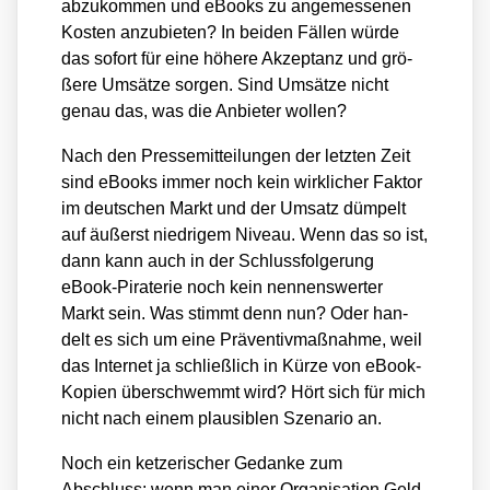
abzu­kom­men und eBooks zu ange­mes­se­nen
Kos­ten anzu­bie­ten? In bei­den Fäl­len wür­de
das sofort für eine höhe­re Akzep­tanz und grö­
ße­re Umsät­ze sor­gen. Sind Umsät­ze nicht
genau das, was die Anbie­ter wol­len?
Nach den Pres­se­mit­tei­lun­gen der letz­ten Zeit
sind eBooks immer noch kein wirk­li­cher Fak­tor
im deut­schen Markt und der Umsatz düm­pelt
auf äußerst nied­ri­gem Niveau. Wenn das so ist,
dann kann auch in der Schluss­fol­ge­rung
eBook-Pira­te­rie noch kein nen­nens­wer­ter
Markt sein. Was stimmt denn nun? Oder han­
delt es sich um eine Prä­ven­tiv­maß­nah­me, weil
das Inter­net ja schließ­lich in Kür­ze von eBook-
Kopien über­schwemmt wird? Hört sich für mich
nicht nach einem plau­si­blen Sze­na­rio an.
Noch ein ket­ze­ri­scher Gedan­ke zum
Abschluss: wenn man einer Orga­ni­sa­ti­on Geld