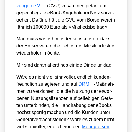
zun­gen e.V.
(GVU) zusam­men getan, um
gegen ille­ga­le eBook-Ange­bo­te im Netz vor­zu­
ge­hen. Dafür erhält die GVU vom Bör­sen­ver­ein
jähr­lich 100000 Euro als »Mit­glieds­bei­trag«.
Man muss wei­ter­hin lei­der kon­sta­tie­ren, dass
der Bör­sen­ver­ein die Feh­ler der Musik­in­dus­trie
wie­der­ho­len möch­te.
Mir sind dar­an aller­dings eini­ge Din­ge unklar:
Wäre es nicht viel sinn­vol­ler, end­lich kun­den­
freund­lich zu agie­ren und auf
DRM
-Maß­nah­
men zu ver­zich­ten, die die Nut­zung der erwor­
be­nen Nut­zungs­li­zen­zen auf belie­bi­gen Gerä­
ten unter­bin­den, die Hand­ha­bung der eBooks
höchst sper­rig machen und die Kun­den unter
Gene­ral­ver­dacht stel­len? Wäre es zudem nicht
viel sinn­vol­ler, end­lich von den
Mond­prei­sen