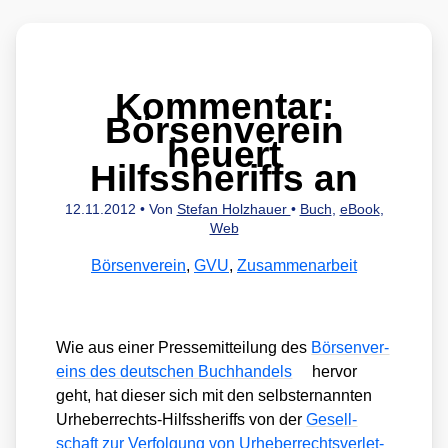
Kommentar:
Börsenverein
heuert
Hilfssheriffs an
12.11.2012
• Von
Stefan Holzhauer
•
Buch
,
eBook
,
Web
Börsenverein
,
GVU
,
Zusammenarbeit
Wie aus einer Pres­se­mit­tei­lung des
Bör­sen­ver­
eins des deut­schen Buch­han­dels
her­vor
geht, hat die­ser sich mit den selbst­er­nann­ten
Urhe­ber­rechts-Hilfs­she­riffs von der
Gesell­
schaft zur Ver­fol­gung von Urhe­ber­rechts­ver­let­