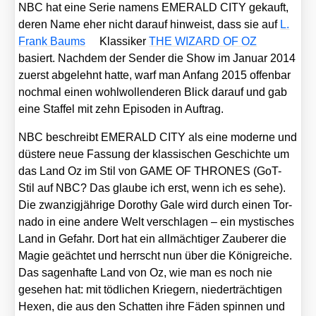
NBC hat eine Serie namens EMERALD CITY gekauft,
deren Name eher nicht dar­auf hin­weist, dass sie auf
L.
Frank Baums
Klas­si­ker
THE WIZARD OF OZ
basiert. Nach­dem der Sen­der die Show im Janu­ar 2014
zuerst abge­lehnt hat­te, warf man Anfang 2015 offen­bar
noch­mal einen wohl­wol­len­de­ren Blick dar­auf und gab
eine Staf­fel mit zehn Epi­so­den in Auf­trag.
NBC beschreibt EMERALD CITY als eine moder­ne und
düs­te­re neue Fas­sung der klas­si­schen Geschich­te um
das Land Oz im Stil von GAME OF THRONES (GoT-
Stil auf NBC? Das glau­be ich erst, wenn ich es sehe).
Die zwan­zig­jäh­ri­ge Doro­thy Gale wird durch einen Tor­
na­do in eine ande­re Welt ver­schla­gen – ein mys­ti­sches
Land in Gefahr. Dort hat ein all­mäch­ti­ger Zau­be­rer die
Magie geäch­tet und herrscht nun über die König­rei­che.
Das sagen­haf­te Land von Oz, wie man es noch nie
gese­hen hat: mit töd­li­chen Krie­gern, nie­der­träch­ti­gen
Hexen, die aus den Schat­ten ihre Fäden spin­nen und