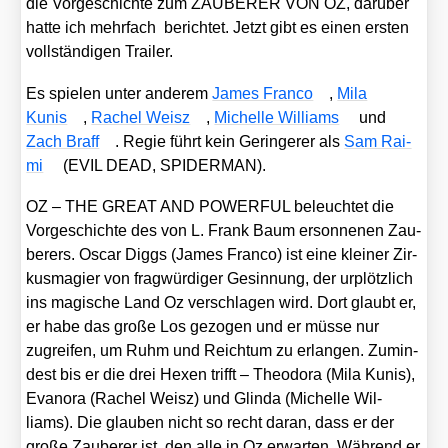
die Vor­ge­schich­te zum ZAUBERER VON OZ, dar­über
hat­te ich mehr­fach berich­tet. Jetzt gibt es einen ers­ten
voll­stän­di­gen Trai­ler.
Es spie­len unter ande­rem
James Fran­co
,
Mila
Kunis
,
Rachel Weisz
,
Michel­le Wil­liams
und
Zach Braff
. Regie führt kein Gerin­ge­rer als
Sam Rai­
mi
(EVIL DEAD, SPIDERMAN).
OZ – THE GREAT AND POWERFUL beleuch­tet die
Vor­ge­schich­te des von L. Frank Baum erson­ne­nen Zau­
be­rers. Oscar Diggs (James Fran­co) ist eine klei­ner Zir­
kus­ma­gi­er von frag­wür­di­ger Gesin­nung, der urplötz­lich
ins magi­sche Land Oz ver­schla­gen wird. Dort glaubt er,
er habe das gro­ße Los gezo­gen und er müs­se nur
zugrei­fen, um Ruhm und Reich­tum zu erlan­gen. Zumin­
dest bis er die drei Hexen trifft – Theodo­ra (Mila Kunis),
Eva­n­o­ra (Rachel Weisz) und Glin­da (Michel­le Wil­
liams). Die glau­ben nicht so recht dar­an, dass er der
gro­ße Zau­be­rer ist, den alle in Oz erwar­ten. Wäh­rend er