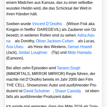
einem Mäd­chen aus Kan­sas, das zu einer selbst­be­
wuss­ten Hel­din wird, die das Schick­sal der Welt in
ihren Hän­den hält.
Soeben wur­de
Vin­cent D’Onofrio
(Wil­son Fisk aka
King­pin in Net­flix´ DAREDEVIL) als Zau­be­rer von Oz
besetzt, in wei­te­ren Rol­len sind zu sehen:
Adria Arjo­
na
als Doro­thy,
Oli­ver Jack­son-Cohen
als Lucas,
Ana Ula­ru
als Hexe des Wes­tens,
Ger­ran Howell
(Jack),
Jor­dan Lou­ghran
(Tip) und
Mido Hama­da
(Eam­onn).
Bei allen zehn Epi­so­den wird
Tar­sem Singh
(IMMORTALS, MIRROR MIRROR) Regie füh­ren, der
mach­te mit D’Onofrio bereits im Jahr 2000 den Film
THE CELL. Show­run­ner, Autor und aus­füh­ren­der Pro­
du­zent ist
David Schul­ner
,
Shaun Cass­idy
ist eben­
falls als aus­füh­ren­der Pro­du­zent dabei.
Ich wür­de mal ver­mu­ten, dass das Mit­te 2016 als Som­