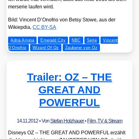
mer­se­rie lau­fen wird.
Bild: Vin­cent D’Onofrio von Bet­sy Sto­we, aus der
Wikiep­dia,
CC BY-SA
Adria Arjona
Emerald City
NBC
Serie
Vincent
D’Onofrio
Wizard Of Oz
Zauberer von Oz
Trailer: OZ – THE
GREAT AND
POWERFUL
14.11.2012
• Von
Stefan Holzhauer
•
Film, TV & Stream
Dis­neys OZ – THE GREAT AND POWERFUL erzählt