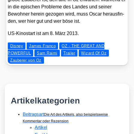
in die epi­schen Pro­ble­me des Lan­des und sei­ner
Bewoh­ner her­ein gezo­gen wird, muss Oscar her­aus­fin­
den, wer hier gut und wer böse ist.
US-Kino­start ist am 8. März 2013.
Disney
James Franco
OZ - THE GREAT AND
POWERFUL
Sam Raimi
Trailer
Wizard Of Oz
Zauberer von Oz
Artikelkategorien
Beitragsart
Die Art des Artikels, also beispielsweise
Kommentar oder Rezension
Artikel