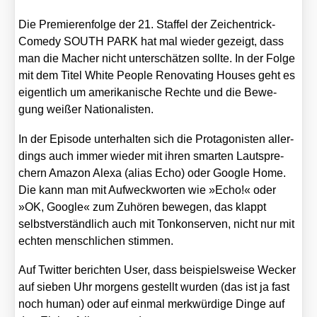
Die Pre­mie­ren­fol­ge der 21. Staf­fel der Zei­chen­trick-
Come­dy SOUTH PARK hat mal wie­der gezeigt, dass
man die Macher nicht unter­schät­zen soll­te. In der Fol­ge
mit dem Titel
White Peo­p­le Reno­vat­ing Hou­ses
geht es
eigent­lich um ame­ri­ka­ni­sche Rech­te und die Bewe­
gung wei­ßer Natio­na­lis­ten.
In der Epi­so­de unter­hal­ten sich die Prot­ago­nis­ten aller­
dings auch immer wie­der mit ihren smar­ten Laut­spre­
chern Ama­zon Ale­xa (ali­as Echo) oder Goog­le Home.
Die kann man mit Auf­weck­wor­ten wie »Echo!« oder
»OK, Goog­le« zum Zuhö­ren bewe­gen, das klappt
selbst­ver­ständ­lich auch mit Ton­kon­ser­ven, nicht nur mit
ech­ten mensch­li­chen stim­men.
Auf Twit­ter berich­ten User, dass bei­spiels­wei­se Wecker
auf sie­ben Uhr mor­gens gestellt wur­den (das ist ja fast
noch human) oder auf ein­mal merk­wür­di­ge Din­ge auf