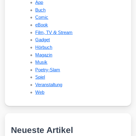
App
Buch
Comic
eBook
&
Film, TV
Stream
Gadget
Hörbuch
Magazin
Musik
Poetry-Slam
Spiel
Veranstaltung
Web
Neueste Artikel