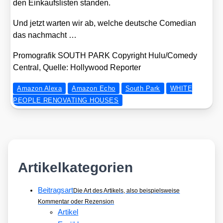
den Ein­kaufs­lis­ten stan­den.
Und jetzt war­ten wir ab, wel­che deut­sche Come­di­an
das nach­macht …
Pro­mo­gra­fik SOUTH PARK Copy­right Hulu/​Comedy
Cen­tral, Quel­le: Hol­ly­wood Repor­ter
Amazon Alexa
Amazon Echo
South Park
WHITE
PEOPLE RENOVATING HOUSES
Artikelkategorien
Beitragsart
Die Art des Artikels, also beispielsweise
Kommentar oder Rezension
Artikel