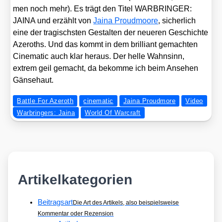
men noch mehr). Es trägt den Titel WARBRINGER:
JAINA und erzählt von
Jai­na Proud­moo­re
, sicher­lich
eine der tra­gischs­ten Gestal­ten der neue­ren Geschich­te
Azeroths. Und das kommt in dem bril­li­ant gemach­ten
Cine­ma­tic auch klar her­aus. Der hel­le Wahn­sinn,
extrem geil gemacht, da bekom­me ich beim Anse­hen
Gän­se­haut.
Battle For Azeroth
cinematic
Jaina Proudmore
Video
Warbringers: Jaina
World Of Warcraft
Artikelkategorien
Beitragsart
Die Art des Artikels, also beispielsweise
Kommentar oder Rezension