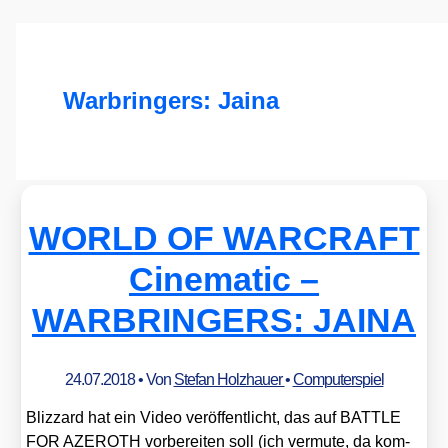
Warbringers: Jaina
WORLD OF WARCRAFT
Cinematic –
WARBRINGERS: JAINA
24.07.2018
• Von
Stefan Holzhauer
•
Computerspiel
Bliz­zard hat ein Video ver­öf­fent­licht, das auf BATTLE
FOR AZEROTH vor­be­rei­ten soll (ich ver­mu­te, da kom­