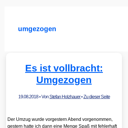
umgezogen
Es ist vollbracht:
Umgezogen
19.08.2018
• Von
Stefan Holzhauer
•
Zu dieser Seite
Der Umzug wur­de vor­ges­tern Abend vor­ge­nom­men,
ges­tern hat­te ich dann eine Men­ge Spaß mit feh­ler­haft