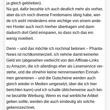
ja gleich geblie­ben).
Na gut, dafür bezah­le ich auch deut­lich mehr als vor­her,
aber da ich noch diver­se Frei­do­mains übrig habe, wer­
de ich wohl min­des­tens eine wich­ti­ge von einem ande­
ren Hos­ter auch noch hier­her über­tra­gen und dann
dadurch dort Geld ein­spa­ren, so dass sich das ein
wenig nivel­liert.
Denn – und das möch­te ich noch­mal beto­nen – Phan­ta­
News ist nicht­kom­mer­zi­ell, ich neh­me damit kei­ner­lei
Geld ein (abge­se­hen viel­leicht von den Affi­lia­te-Links
zu Ama­zon, die ich aller­dings eher als Leser­ser­vice ver­
ste­he, und die ohne­hin kei­ne nen­nens­wer­ten Ein­nah­
men gene­rie­ren – und die Gut­schei­ne wer­den auch
gleich wie­der in Medi­en umge­setzt, über die ich hier
berich­ten kann) und ich schal­te übli­cher­wei­se auch kei­
ne bezahl­te Wer­bung. Wenn es mal werb­li­che Arti­kel
geben soll­te, wer­den die auch ein­deu­tig als sol­che
gekenn­zeich­net.