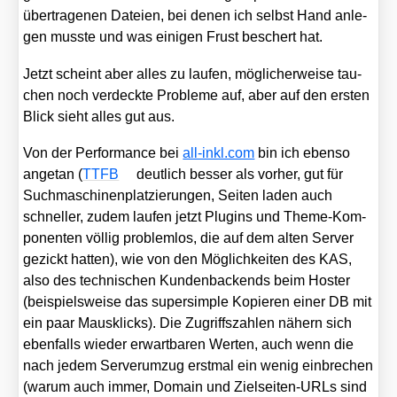
über­tra­ge­nen Datei­en, bei denen ich selbst Hand anle­
gen muss­te und was eini­gen Frust beschert hat.
Jetzt scheint aber alles zu lau­fen, mög­li­cher­wei­se tau­
chen noch ver­deck­te Pro­ble­me auf, aber auf den ers­ten
Blick sieht alles gut aus.
Von der Per­for­mance bei
all​-inkl​.com
bin ich eben­so
ange­tan (
TTFB
deut­lich bes­ser als vor­her, gut für
Such­ma­schi­nen­plat­zie­run­gen, Sei­ten laden auch
schnel­ler, zudem lau­fen jetzt Plug­ins und The­me-Kom­
po­nen­ten völ­lig pro­blem­los, die auf dem alten Ser­ver
gezickt hat­ten), wie von den Mög­lich­kei­ten des KAS,
also des tech­ni­schen Kun­den­ba­ckends beim Hos­ter
(bei­spiels­wei­se das super­simp­le Kopie­ren einer DB mit
ein paar Maus­klicks). Die Zugriffs­zah­len nähern sich
eben­falls wie­der erwart­ba­ren Wer­ten, auch wenn die
nach jedem Ser­ver­um­zug erst­mal ein wenig ein­bre­chen
(war­um auch immer, Domain und Ziel­sei­ten-URLs sind