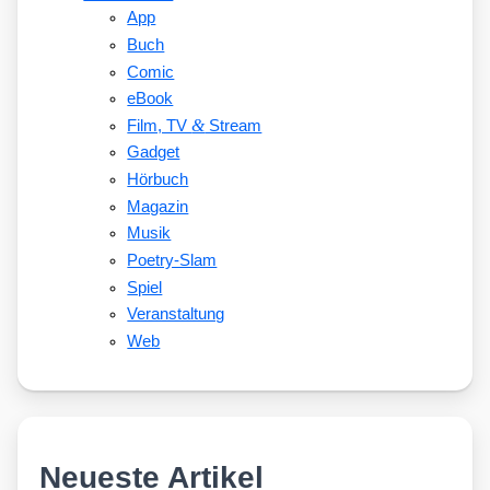
App
Buch
Comic
eBook
&
Film, TV
Stream
Gadget
Hörbuch
Magazin
Musik
Poetry-Slam
Spiel
Veranstaltung
Web
Neueste Artikel