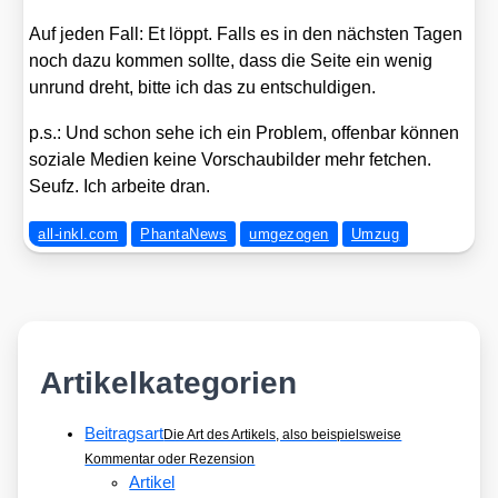
Auf jeden Fall: Et löppt. Falls es in den nächs­ten Tagen
noch dazu kom­men soll­te, dass die Sei­te ein wenig
unrund dreht, bit­te ich das zu ent­schul­di­gen.
p.s.: Und schon sehe ich ein Pro­blem, offen­bar kön­nen
sozia­le Medi­en kei­ne Vor­schau­bil­der mehr fet­chen.
Seufz. Ich arbei­te dran.
all-inkl.com
PhantaNews
umgezogen
Umzug
Artikelkategorien
Beitragsart
Die Art des Artikels, also beispielsweise
Kommentar oder Rezension
Artikel