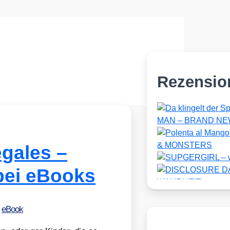
Rezensio
egales –
bei eBooks
•
eBook