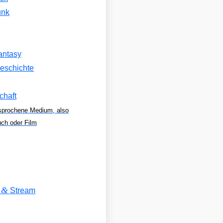
unk
antasy
eschichte
chaft
sprochene Medium, also
uch oder Film
&
V
Stream