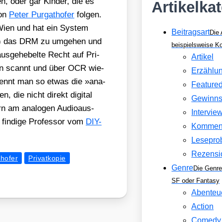
n, oder gar Kin­der, die es
Artikelka
von
Peter Pur­ga­t­ho­fer
fol­gen.
U Wien und hat ein Sys­tem
Beitragsart
Die 
­le) das DRM zu umge­hen und
beispielsweise 
us­ge­he­bel­te Recht auf Pri­
Artikel
­ten scannt und über OCR wie­
Erzählu
n nennt man so etwas die »ana­
Feature
, die nicht direkt digi­tal
Gewinns
rn am ana­lo­gen Audio­aus­
Intervie
 fin­di­ge Pro­fes­sor vom
DIY-
Kommen
Lesepro
Rezensi
thofer
Privatkopie
Genre
Die Genre
SF oder Fantasy
Abenteu
Action
Comedy