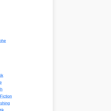
ophe
n
ik
e
ch
Fiction
ishing
tik