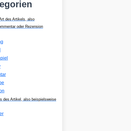
tegorien
Art des Artikels, also
Kommentar oder Rezension
ng
d
piel
w
tar
be
on
s des Artikel, also beispielsweise
er