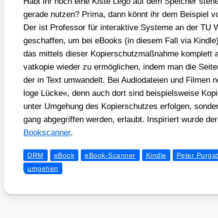
Habt ihr noch eine Kis­te Lego auf dem Spei­cher ste­he
gera­de nut­zen? Pri­ma, dann könnt ihr dem Bei­spiel 
Der ist Pro­fes­sor für inter­ak­ti­ve Sys­te­me an der T
geschaf­fen, um bei eBooks (in die­sem Fall via Kind
das mit­tels die­ser Kopier­schutz­maß­nah­me kom­plett a
vat­ko­pie wie­der zu ermög­li­chen, indem man die Sei
der in Text umwan­delt. Bei Audio­da­tei­en und Fil­me
lo­ge Lücke«, denn auch dort sind bei­spiels­wei­se Kopien
unter Umge­hung des Kopier­schut­zes erfol­gen, son­de
gang abge­grif­fen wer­den, erlaubt. Inspi­riert wur­de der
Book­scan­ner
.
DRM
eBook
eBook-Scanner
Kindle
Peter Purga
umgehen