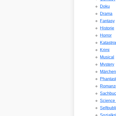
Doku
Drama
Fantasy
Historie
Horror
Katastr
Krimi
Musical
Mystery
Märche
Phantast
Romanz
Sachbu
Science 
Selfpubl
Sozialkri