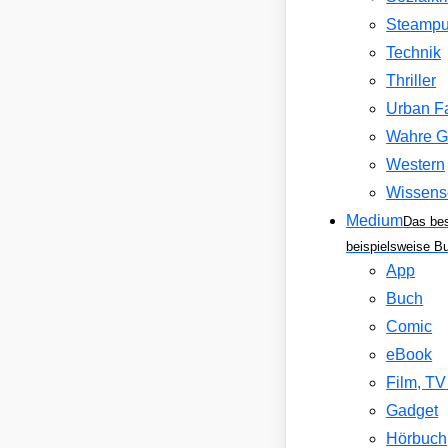
Steamp
Technik
Thriller
Urban F
Wahre G
Western
Wissens
Medium
Das be
beispielsweise B
App
Buch
Comic
eBook
Film, T
Gadget
Hörbuch