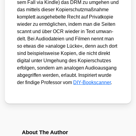
sem Fall via Kind­le) das DRM zu umge­hen und
das mit­tels die­ser Kopier­schutz­maß­nah­me
kom­plett aus­ge­he­bel­te Recht auf Pri­vat­ko­pie
wie­der zu ermög­li­chen, indem man die Sei­ten
scannt und über OCR wie­der in Text umwan­
delt. Bei Audio­da­tei­en und Fil­men nennt man
so etwas die »ana­lo­ge Lücke«, denn auch dort
sind bei­spiels­wei­se Kopien, die nicht direkt
digi­tal unter Umge­hung des Kopier­schut­zes
erfol­gen, son­dern am ana­lo­gen Audio­aus­gang
abge­grif­fen wer­den, erlaubt. Inspi­riert wur­de
der fin­di­ge Pro­fes­sor vom
DIY-Book­scan­ner
.
About The Author