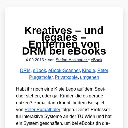
Kreatives – und
legales –
Entfernen von
DRM bei eBooks
4.09.2013
• Von
Stefan Holzhauer
•
eBook
DRM
,
eBook
,
eBook-Scanner
,
Kindle
,
Peter
Purgathofer
,
Privatkopie
,
umgehen
Habt ihr noch eine Kis­te Lego auf dem Spei­
cher ste­hen, oder gar Kin­der, die es gera­de
nut­zen? Pri­ma, dann könnt ihr dem Bei­spiel
von
Peter Pur­ga­t­ho­fer
fol­gen. Der ist Pro­fes­sor
für inter­ak­ti­ve Sys­te­me an der TU Wien und hat
ein Sys­tem geschaf­fen, um bei eBooks (in die­