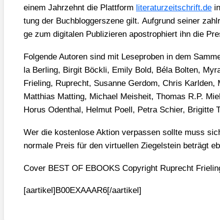
einem Jahr­zehnt die Platt­form
lite​ra​tur​zeit​schrift​.de
in
tung der Buch­blog­ger­sze­ne gilt. Auf­grund sei­ner zahl­re
ge zum digi­ta­len Publi­zie­ren apo­stro­phiert ihn die
Fol­gen­de Autoren sind mit Lese­pro­ben in dem Sam­mel
la Ber­ling, Bir­git Böck­li, Emi­ly Bold, Béla Bol­ten, M
Frie­ling, Ruprecht, Susan­ne Ger­dom, Chris Karl­den, M
Mat­thi­as Mat­ting, Micha­el Meis­heit, Tho­mas R.P. Mi
Horus Oden­thal, Hel­mut Poell, Petra Schier, Bri­git­t
Wer die kos­ten­lo­se Akti­on ver­pas­sen soll­te muss si
nor­ma­le Preis für den vir­tu­el­len Zie­gel­stein beträgt 
Cover BEST OF EBOOKS Copy­right Ruprecht Frie­lin
[aartikel]B00EXAAAR6[/aartikel]