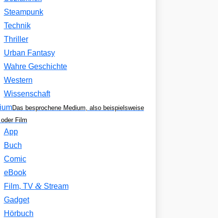
Steampunk
Technik
Thriller
Urban Fantasy
Wahre Geschichte
Western
Wissenschaft
ium
Das besprochene Medium, also beispielsweise
oder Film
App
Buch
Comic
eBook
&
Film, TV
Stream
Gadget
Hörbuch