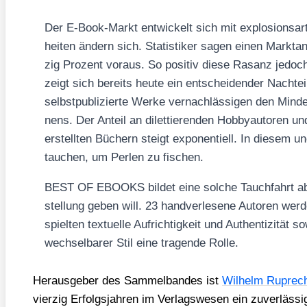
Der E‑Book-Markt ent­wi­ckelt sich mit explo­si­ons­ar­
hei­ten ändern sich. Sta­tis­ti­ker sagen einen Markt­a
zig Pro­zent vor­aus. So posi­tiv die­se Rasanz jedoch
zeigt sich bereits heu­te ein ent­schei­den­der Nach­te
selbst­pu­bli­zier­te Wer­ke ver­nach­läs­si­gen den Min­
nens. Der Anteil an dilet­tie­ren­den Hob­by­au­to­ren un
erstell­ten Büchern steigt expo­nen­ti­ell. In die­sem 
tau­chen, um Per­len zu fischen.
BEST OF EBOOKS bil­det eine sol­che Tauch­fahrt ab,
stel­lung geben will. 23 hand­ver­le­se­ne Autoren wer­d
spiel­ten tex­tu­el­le Auf­rich­tig­keit und Authen­ti­zi­tä
wech­sel­ba­rer Stil eine tra­gen­de Rol­le.
Her­aus­ge­ber des Sam­mel­ban­des ist
Wil­helm Ruprecht
vier­zig Erfolgs­jah­ren im Ver­lags­we­sen ein zuver­läs­s