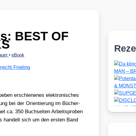
os: BEST OF
KS
Reze
auer
•
eBook
recht Frieling
oeben erschie­ne­nes elek­tro­ni­sches
l­lung bei der Ori­en­tie­rung im Bücher­
t ca. 350 Buch­sei­ten Arbeits­pro­ben
Es han­delt sich um den ers­ten Band