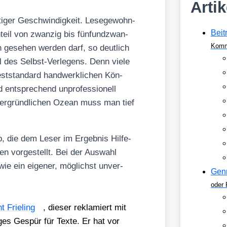
Arti
ti­ger Geschwin­dig­keit. Lese­ge­wohn­
Beit
n­teil von zwan­zig bis fünf­und­zwan­
Komm
 gese­hen wer­den darf, so deut­lich
il des Selbst-Ver­le­gens. Denn vie­le
dest­stan­dard hand­werk­li­chen Kön­
d ent­spre­chend unpro­fes­sio­nell
uner­gründ­li­chen Oze­an muss man tief
 die dem Leser im Ergeb­nis Hil­fe­
en vor­ge­stellt. Bei der Aus­wahl
t sowie ein eige­ner, mög­lichst unver­
Gen
oder 
 Frie­ling
, die­ser rekla­miert mit
i­ges Gespür für Tex­te. Er hat vor