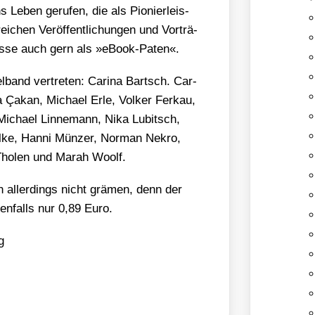
s Leben geru­fen, die als Pio­nier­leis­
i­chen Ver­öf­fent­li­chun­gen und Vor­trä­
 Pres­se auch gern als »eBook-Paten«.
­band ver­tre­ten: Cari­na Bartsch. Car­
yra Çakan, Micha­el Erle, Vol­ker Fer­kau,
icha­el Lin­ne­mann, Nika Lubit­sch,
el­ke, Han­ni Mün­zer, Nor­man Nekro,
e Tho­len und Marah Woolf.
ch aller­dings nicht grä­men, denn der
eben­falls nur 0,89 Euro.
g