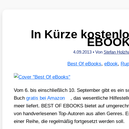
In Kürze kostenl
EBOO
4.09.2013
• Von
Stefan Holzh
Best Of eBooks
,
eBook
,
Rup
Vom 6. bis ein­schließ­lich 10. Sep­tem­ber gibt es ein s
Buch
gra­tis bei Ama­zon
, das wesent­li­che Hil­fe­ste
meer lie­fert. BEST OF EBOOKS bie­tet auf umge­rech­ne
von hand­ver­le­se­nen Top-Autoren aus allen Gen­res. 
einer Rei­he, die regel­mä­ßig fort­ge­setzt wer­den soll.