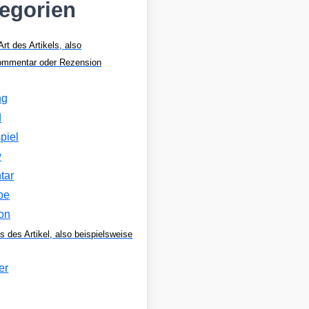
tegorien
Art des Artikels, also
Kommentar oder Rezension
ng
d
piel
w
tar
be
on
s des Artikel, also beispielsweise
er