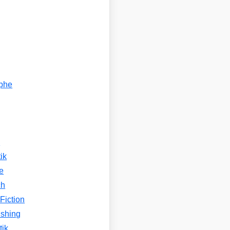
ophe
n
ik
e
ch
Fiction
ishing
tik