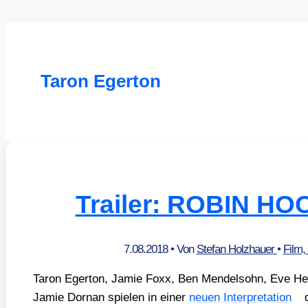
Taron Egerton
Trailer: ROBIN HO
7.08.2018
• Von
Stefan Holzhauer
•
Film,
Taron Eger­ton, Jamie Foxx, Ben Men­dels­ohn, Eve He
Jamie Dorn­an spie­len in einer
neu­en Inter­pre­ta­ti­on
d