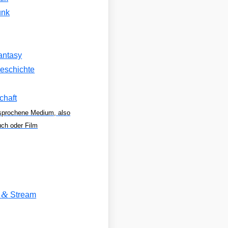
unk
antasy
eschichte
chaft
sprochene Medium, also
uch oder Film
&
V
Stream