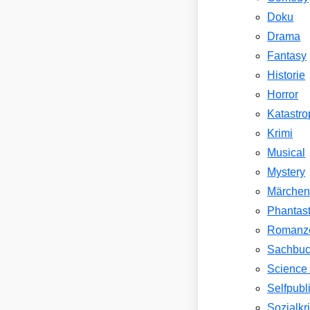
Doku
Drama
Fantasy
Historie
Horror
Katastr
Krimi
Musical
Mystery
Märche
Phantast
Romanz
Sachbu
Science 
Selfpubl
Sozialkri