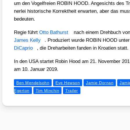
um den Vogel­frei­en ROBIN HOOD. Ange­sichts des Trai
ner­lei his­to­ri­sche Kor­rekt­heit erwar­ten, aber das mu
bedeu­ten.
Regie führt
Otto Bathurst
nach einem Dreh­buch vo
James Kel­ly
. Pro­du­ziert wur­de ROBIN HOOD unte
DiCa­prio
, die Dreh­ar­bei­ten fan­den in Kroa­ti­en statt.
In den USA star­tet Robin Hood am 21. Novem­ber 2018,
am 10. Janu­ar 2019.
Ben Mendelsohn
Eve Hewson
Jamie Dornan
Jami
Egerton
Tim Minchin
Trailer