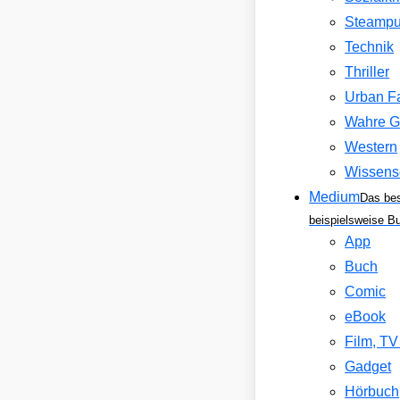
Steamp
Technik
Thriller
Urban F
Wahre G
Western
Wissens
Medium
Das be
beispielsweise B
App
Buch
Comic
eBook
Film, T
Gadget
Hörbuch