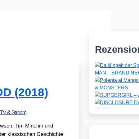
Rezensio
OD (2018)
 TV & Stream
w­son, Tim Min­chin und
er klas­si­schen Geschich­te