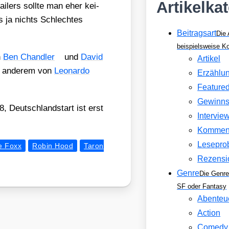
Artikelka
­lers soll­te man eher kei­
ss ja nichts Schlech­tes
Beitragsart
Die 
beispielsweise 
n
Ben Chand­ler
und
David
Artikel
r ande­rem von
Leo­nar­do
Erzählu
Feature
Gewinns
 Deutsch­land­start ist erst
Intervie
Kommen
Lesepro
e Foxx
Robin Hood
Taron
Rezensi
Genre
Die Genre
SF oder Fantasy
Abenteu
Action
Comedy