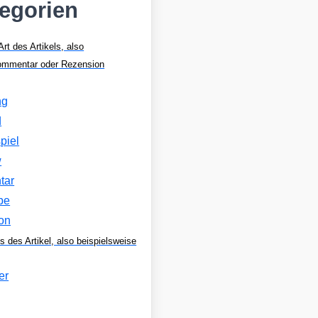
tegorien
Art des Artikels, also
Kommentar oder Rezension
ng
d
piel
w
tar
be
on
s des Artikel, also beispielsweise
er