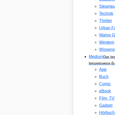
Steamp
Technik
Thriller
Urban F
Wahre G
Western
Wissens
Medium
Das be
beispielsweise B
App
Buch
Comic
eBook
Film, T
Gadget
Hörbuch