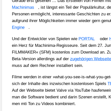
Gera­de erst gese­hen … Das Erstel­len von Fil­men mit
Machi­ni­mas
, ist längst ein Teil der Popu­lär­kul­tur,
Per­so­nen ermög­licht, inter­es­san­te Geschich­ten zu e
auf­grund ihrer Mög­lich­kei­ten immer wie­der gern genu
Engi­ne
.
Und der Ent­wick­ler von Spie­len wie
PORTAL
oder
ein Herz für Machi­ni­ma-Regis­seu­re. Seit dem 27. Ju
FILMMAKER« (SFM) kos­ten­los zum Down­load an. Zu
Beta-Ver­si­on aller­dings auf der
zuge­hö­ri­gen Web­sei­t
muss auf dem Rech­ner instal­liert sein.
Fil­me wer­den in einer »what-you-see-is-what-you-get«
sich der Inhal­te des inzwi­schen kos­ten­lo­sen Spiels
T
Auf der Web­sei­te bie­tet Val­ve via You­Tube hau­fen­wei
man die Soft­ware bedient und dar­in Sze­nen erstellt,
men mti Ton zu Vide­os kom­bi­niert.