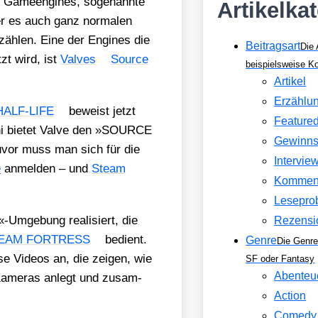
 Gameen­gi­nes, soge­nann­te
Artikelka
 der es auch ganz nor­ma­len
rzäh­len. Eine der Engi­nes die
Beitragsart
Die 
tzt wird, ist
Val­ves
Source
beispielsweise 
Artikel
Erzählu
HALF-LIFE
beweist jetzt
Feature
ni bie­tet Val­ve den »SOURCE
Gewinns
vor muss man sich für die
Intervie
e
anmel­den – und
Steam
Kommen
Lesepro
-Umgebung rea­li­siert, die
Rezensi
EAM FORTRESS
bedient.
Genre
Die Genre
­se Vide­os an, die zei­gen, wie
SF oder Fantasy
Abenteu
 Kame­ras anlegt und zusam­
Action
Comedy