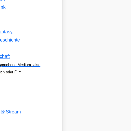
unk
antasy
eschichte
chaft
sprochene Medium, also
uch oder Film
&
V
Stream