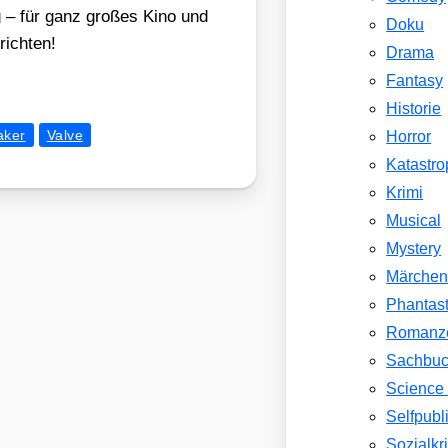
g – für ganz gro­ßes Kino und
Doku
ich­ten!
Drama
Fantasy
Historie
aker
Valve
Horror
Katastr
Krimi
Musical
Mystery
Märche
Phantast
Romanz
Sachbu
Science 
Selfpubl
Sozialkri