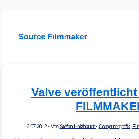
Source Filmmaker
Valve veröffentlic
FILMMAKE
3.07.2012
• Von
Stefan Holzhauer
•
Computergrafik
,
Fil