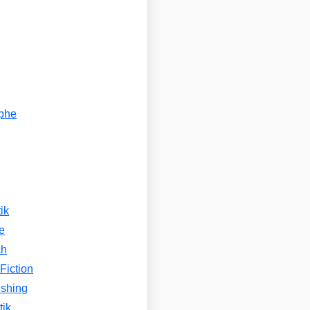
ophe
n
ik
e
ch
Fiction
ishing
tik