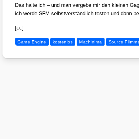
Das hal­te ich – und man ver­ge­be mir den klei­nen Ga
ich wer­de SFM selbst­ver­ständ­lich tes­ten und dann ber
[cc]
Game Engine
kostenlos
Machinima
Source Filmm