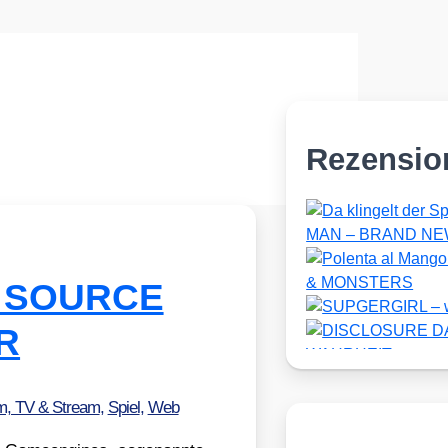
Rezensio
ht SOURCE
R
m, TV & Stream
,
Spiel
,
Web