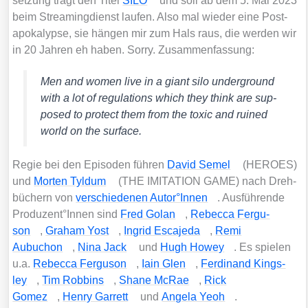
set­zung trägt den Titel
SILO
und soll ab dem 5. Mai 2023
beim Strea­ming­dienst lau­fen. Also mal wie­der eine Post­
apo­ka­lyp­se, sie hän­gen mir zum Hals raus, die wer­den wir
in 20 Jah­ren eh haben. Sor­ry. Zusam­men­fas­sung:
Men and women live in a giant silo under­ground
with a lot of regu­la­ti­ons which they think are sup­
po­sed to pro­tect them from the toxic and rui­ned
world on the sur­face.
Regie bei den Epi­so­den füh­ren
David Semel
(HEROES)
und
Mor­ten Tyld­um
(THE IMITATION GAME) nach Dreh­
bü­chern von
ver­schie­de­nen Autor°Innen
. Aus­füh­ren­de
Produzent°Innen sind
Fred Golan
,
Rebec­ca Fer­gu­
son
,
Gra­ham Yost
,
Ingrid Esca­je­da
,
Remi
Aubuchon
,
Nina Jack
und
Hugh How­ey
. Es spie­len
u.a.
Rebec­ca Fer­gu­son
,
Iain Glen
,
Fer­di­nand King­s­
ley
,
Tim Rob­bins
,
Shane McRae
,
Rick
Gomez
,
Hen­ry Gar­rett
und
Ange­la Yeoh
.