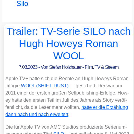
Silo
Trailer: TV-Serie SILO nach
Hugh Howeys Roman
WOOL
7.03.2023
• Von
Stefan Holzhauer
•
Film, TV & Stream
Apple TV+ hat­te sich die Rech­te an Hugh How­eys Roman­
tri­lo­gie
WOOL (SHIFT, DUST)
gesi­chert. Der war um
2011 einer der ers­ten gro­ßen Self­pu­bli­shing-Erfol­ge. How­
ey hat­te den ers­ten Teil im Juli des Jah­res als Sto­ry ver­öf­
fent­licht, da die Leser mehr woll­ten,
hat­te er die Erzäh­lung
dann nach und nach erwei­tert
.
Die für Apple TV von AMC Stu­di­os pro­du­zier­te Seri­en­um­