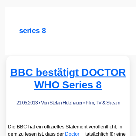
series 8
BBC bestätigt DOCTOR
WHO Series 8
21.05.2013
• Von
Stefan Holzhauer
•
Film, TV & Stream
Die BBC hat ein offi­zi­el­les State­ment ver­öf­fent­licht, in
dem zu lesen ist, dass der
Doc­tor
tat­säch­lich für eine