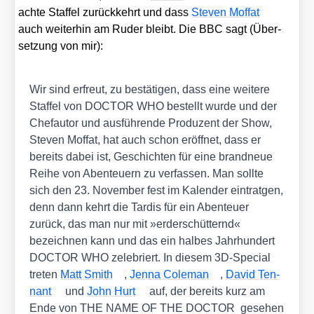
ach­te Staf­fel zurück­kehrt und dass
Ste­ven Moffat
auch wei­ter­hin am Ruder bleibt. Die BBC sagt (Über­
set­zung von mir):
Wir sind erfreut, zu bestä­ti­gen, dass eine wei­te­re
Staf­fel von DOCTOR WHO bestellt wur­de und der
Chef­au­tor und aus­füh­ren­de Pro­du­zent der Show,
Ste­ven Moffat, hat auch schon eröff­net, dass er
bereits dabei ist, Geschich­ten für eine brand­neue
Rei­he von Aben­teu­ern zu ver­fas­sen. Man soll­te
sich den 23. Novem­ber fest im Kalen­der ein­trat­gen,
denn dann kehrt die Tar­dis für ein Aben­teu­er
zurück, das man nur mit »erd­er­schüt­ternd«
bezeich­nen kann und das ein hal­bes Jahr­hun­dert
DOCTOR WHO zele­briert. In die­sem 3D-Spe­cial
tre­ten
Matt Smith
,
Jen­na Cole­man
,
David Ten­
n­ant
und
John Hurt
auf, der bereits kurz am
Ende von THE NAME OF THE DOCTOR gese­hen