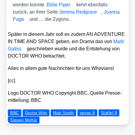
wer­den konn­te.
Bil­lie Piper
kehrt eben­falls
zurück, an ihrer Sei­te
Jem­ma Red­gra­ve
,
Joan­na
Page
und … die Zygons.
Spä­ter in die­sem Jahr soll es zudem AN ADVENTURE
IN TIME AND SPACE geben, ein Dra­ma das von
Mark
Gatiss
geschrie­ben wur­de und die Ent­ste­hung von
DOCTOR WHO betrach­tet.
Alles in allem gute Nach­rich­ten für uns Who­vi­ans!
[cc]
Logo DOCTOR WHO Copy­right BBC, Quel­le Pres­se­
mit­tei­lung: BBC
BBC
Doctor Who
Matt Smith
series 8
Staffel 8
Steven Moffat