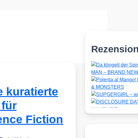
Rezensio
 kuratierte
 für
nce Fiction