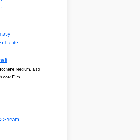
k
ntasy
schichte
aft
rochene Medium, also
h oder Film
&
Stream