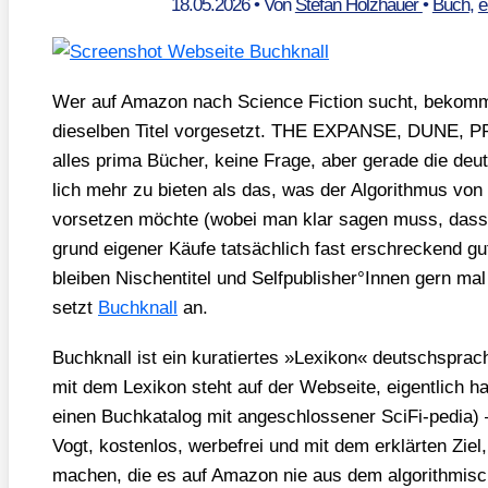
18.05.2026
• Von
Stefan Holzhauer
•
Buch
,
e
Wer auf Ama­zon nach Sci­ence Fic­tion sucht, bekom
die­sel­ben Titel vor­ge­setzt. THE EXPANSE, DUNE
alles pri­ma Bücher, kei­ne Fra­ge, aber gera­de die deu
lich mehr zu bie­ten als das, was der Algo­rith­mus vo
vor­set­zen möch­te (wobei man klar sagen muss, dass 
grund eige­ner Käu­fe tat­säch­lich fast erschre­ckend gut
blei­ben Nischen­ti­tel und Selfpublisher°Innen gern ma
setzt
Buch­knall
an.
Buch­knall ist ein kura­tier­tes »Lexi­kon« deutsch­spra­c
mit dem Lexi­kon steht auf der Web­sei­te, eigent­lich h
einen Buch­ka­ta­log mit ange­schlos­se­ner Sci­Fi-pedia) 
Vogt, kos­ten­los, wer­be­frei und mit dem erklär­ten Zie
machen, die es auf Ama­zon nie aus dem algo­rith­mi­sch