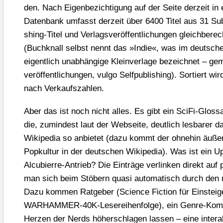
den. Nach Eigen­be­zich­ti­gung auf der Sei­te der­zeit i
Daten­bank umfasst der­zeit über 6400 Titel aus 31 Sub­g
shing-Titel und Ver­lags­ver­öf­fent­li­chun­gen gleich­be­re
(Buch­knall selbst nennt das »Indie«, was im deut­sche
eigent­lich unab­hän­gi­ge Klein­ver­la­ge bezeich­net – g
ver­öf­fent­li­chun­gen, vul­go Self­pu­bli­shing). Sor­tiert 
nach Ver­kaufs­zah­len.
Aber das ist noch nicht alles. Es gibt ein Sci­Fi-Glos­sa
die, zumin­dest laut der Web­sei­te, deut­lich les­ba­rer
Wiki­pe­dia so anbie­tet (dazu kommt der ohne­hin äußer
Pop­kul­tur in der deut­schen Wiki­pe­dia). Was ist ein Upl
Alcu­bierre-Antrieb? Die Ein­trä­ge ver­lin­ken direkt au
man sich beim Stö­bern qua­si auto­ma­tisch durch den n
Dazu kom­men Rat­ge­ber (Sci­ence Fic­tion für Ein­ste
WAR­HAM­MER-40K-Lese­rei­hen­fol­ge), ein Gen­re-Kom­
Her­zen der Nerds höher­schla­gen las­sen – eine inter­a