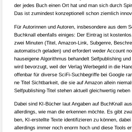
der jedes Buch einen Ort hat und man sich durch Spi­ra
Das ist zumin­dest kon­zep­tio­nell schon ziem­lich inno­
Für Autorin­nen und Autoren, ins­be­son­de­re aus dem Self
Buch­knall eben­falls eini­ges: Der Ein­trag ist kos­ten­los
zwei Minu­ten (Titel, Ama­zon-Link, Sub­gen­re, Beschr
auto­ma­tisch gela­den) und erfor­dert weder Account no
haus­ei­ge­ne Algo­rith­mus behan­delt Self­pu­bli­shing u
wird bevor­zugt, weil der Ver­lag Wer­be­geld in die Ha
offen­bar für diver­se Sci­Fi-Such­be­grif­fe bei Goog­le r
ne Titel Sicht­bar­keit, die sie auf Ama­zon allein nie­ma
Self­pu­bli­shing-Titel ste­hen aktu­ell gleich­wer­tig neb
Dabei sind KI-Bücher laut Anga­ben auf Buch­Knall aus­g
aller­dings, wie man die erken­nen möch­te. Es gibt zwar
ben, KI-erstell­te Tex­te iden­ti­fi­zie­ren zu kön­nen, dabei
aller­dings immer noch enorm hoch und die­se Tools er