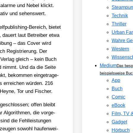
l­ar­me und Nebel klickt.
Steampun
va­tiv und sehens­wert.
Technik
Thriller
­pu­bli­shing-Bereich, bie­tet
Urban Fa
, dau­ert laut Betrei­ber etwa
Wahre Ge
ei­bung – das Cover wird
Western
ch Regis­trie­rung. Der
Wissensch
nd Ver­lag gleich – kein Buch
Medium
Das besp
nd nimmt. Und da die Sei­te
beispielsweise Buc
ankt, bekom­men ein­ge­tra­ge­
App
ls errei­chen wür­den. 216
Buch
en Hey­ne, Tor und Fischer.
Comic
e­schlos­sen; offen bleibt
eBook
 Algo­rith­men, die vor­ge­
Film, TV
 sind die Fehl­leis­tun­gen
Gadget
zeu­gen sowohl hau­fen­wei­
Hörbuch