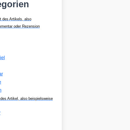
egorien
t des Artikels, also
mmentar oder Rezension
g
iel
ar
e
n
des Artikel, also beispielsweise
r