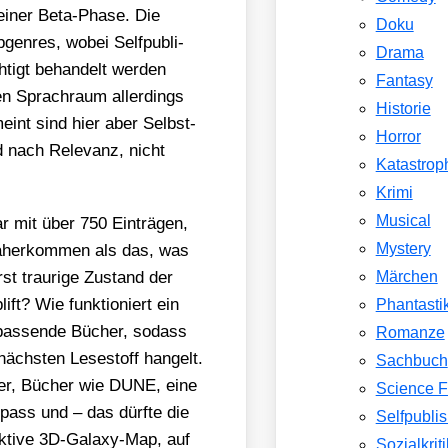
n einer Beta-Pha­se. Die
Doku
en­res, wobei Self­pu­bli­
Drama
ch­tigt behan­delt wer­den
Fantasy
n Sprach­raum aller­dings
Historie
emeint sind hier aber Selbst­
Horror
wird nach Rele­vanz, nicht
Katastrop
Krimi
Musical
r mit über 750 Ein­trä­gen,
Mystery
 daher­kom­men als das, was
st trau­ri­ge Zustand der
Märchen
ift? Wie funk­tio­niert ein
Phantasti
f pas­sen­de Bücher, sodass
Romanze
ächs­ten Lese­stoff han­gelt.
Sachbuch
i­ger, Bücher wie DUNE, eine
Science F
pass und – das dürf­te die
Selfpubli
k­ti­ve 3D-Gala­xy-Map, auf
Sozialkriti