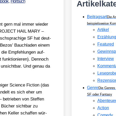
Book
,
Hörbuch
Artikelkat
Beitragsart
Die Ar
beispielsweise Ko
mt gern mal immer wie­der
Artikel
, PROJECT HAIL MARY –
Erzählun
tsch­spra­chi­ge SF hat deut­
Featured
n Bezos’ Bauch­la­den einem
Gewinnsp
die Emp­feh­lun­gen auf­
Interview
 funk­tio­nie­ren). Den­noch
l unsicht­bar. Und genau da
Komment
Leseprob
Rezensio
hi­ger Sci­ence Fic­tion (das
Genre
Die Genres 
an­delt es sich eher um
SF oder Fantasy
– betrie­ben von Stef­fen
Abenteue
l, Bücher sicht­bar zu
Action
en Kel­ler schaf­fen wür­
Comedy