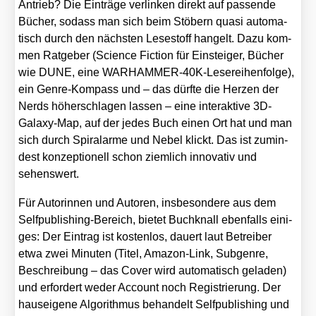
Antrieb? Die Ein­trä­ge ver­lin­ken direkt auf pas­sen­de
Bücher, sodass man sich beim Stö­bern qua­si auto­ma­
tisch durch den nächs­ten Lese­stoff han­gelt. Dazu kom­
men Rat­ge­ber (Sci­ence Fic­tion für Ein­stei­ger, Bücher
wie DUNE, eine WAR­HAM­MER-40K-Lese­rei­hen­fol­ge),
ein Gen­re-Kom­pass und – das dürf­te die Her­zen der
Nerds höher­schla­gen las­sen – eine inter­ak­ti­ve 3D-
Gala­xy-Map, auf der jedes Buch einen Ort hat und man
sich durch Spi­ral­ar­me und Nebel klickt. Das ist zumin­
dest kon­zep­tio­nell schon ziem­lich inno­va­tiv und
sehens­wert.
Für Autorin­nen und Autoren, ins­be­son­de­re aus dem
Self­pu­bli­shing-Bereich, bie­tet Buch­knall eben­falls eini­
ges: Der Ein­trag ist kos­ten­los, dau­ert laut Betrei­ber
etwa zwei Minu­ten (Titel, Ama­zon-Link, Sub­gen­re,
Beschrei­bung – das Cover wird auto­ma­tisch gela­den)
und erfor­dert weder Account noch Regis­trie­rung. Der
haus­ei­ge­ne Algo­rith­mus behan­delt Self­pu­bli­shing und