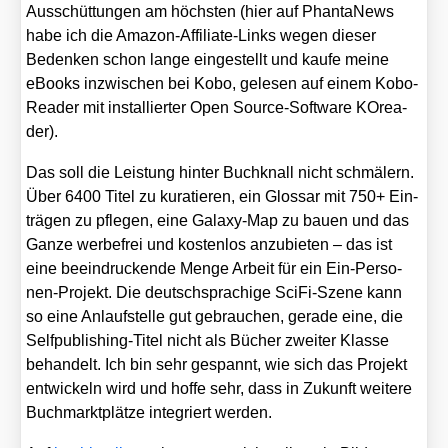
Aus­schüt­tun­gen am höchs­ten (hier auf Phan­ta­News
habe ich die Ama­zon-Affi­lia­te-Links wegen die­ser
Beden­ken schon lan­ge ein­ge­stellt und kau­fe mei­ne
eBooks inzwi­schen bei Kobo, gele­sen auf einem Kobo-
Rea­der mit instal­lier­ter Open Source-Soft­ware KOrea­
der).
Das soll die Leis­tung hin­ter Buch­knall nicht schmä­lern.
Über 6400 Titel zu kura­tie­ren, ein Glos­sar mit 750+ Ein­
trä­gen zu pfle­gen, eine Gala­xy-Map zu bau­en und das
Gan­ze wer­be­frei und kos­ten­los anzu­bie­ten – das ist
eine beein­dru­cken­de Men­ge Arbeit für ein Ein-Per­so­
nen-Pro­jekt. Die deutsch­spra­chi­ge Sci­Fi-Sze­ne kann
so eine Anlauf­stel­le gut gebrau­chen, gera­de eine, die
Self­pu­bli­shing-Titel nicht als Bücher zwei­ter Klas­se
behan­delt. Ich bin sehr gespannt, wie sich das Pro­jekt
ent­wi­ckeln wird und hof­fe sehr, dass in Zukunft wei­te­re
Buch­markt­plät­ze inte­griert wer­den.