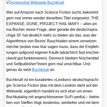
Wer auf Ama­zon nach Sci­ence Fic­tion sucht, bekommt
gern mal immer wie­der die­sel­ben Titel vor­ge­setzt. THE
EXPANSE, DUNE, PROJECT HAIL MARY – alles pri­
ma Bücher, kei­ne Fra­ge, aber gera­de die deutsch­spra­
chi­ge SF hat deut­lich mehr zu bie­ten als das, was der
Algo­rith­mus von Bezos’ Bauch­la­den einem vor­set­zen
möch­te (wobei man klar sagen muss, dass die Emp­feh­
lun­gen auf­grund eige­ner Käu­fe tat­säch­lich fast erschre­
ckend gut funk­tio­nie­ren). Den­noch blei­ben Nischen­ti­tel
und Selfpublisher°Innen gern mal unsicht­bar. Und
genau da setzt
Buch­knall
an.
Buch­knall ist ein kura­tier­tes »Lexi­kon« deutsch­spra­chi­
ger Sci­ence Fic­tion (das mit dem Lexi­kon steht auf der
Web­sei­te, eigent­lich han­delt es sich eher um einen
Buch­ka­ta­log mit ange­schlos­se­ner Sci­Fi-pedia) – betrie­
ben von Stef­fen Vogt, kos­ten­los, wer­be­frei und mit dem