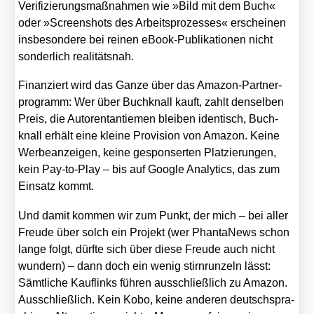
Veri­fi­zie­rungs­maß­nah­men wie »Bild mit dem Buch«
oder »Screen­shots des Arbeits­pro­zes­ses« erschei­nen
ins­be­son­de­re bei rei­nen eBook-Publi­ka­tio­nen nicht
son­der­lich rea­li­täts­nah.
Finan­ziert wird das Gan­ze über das Ama­zon-Part­ner­
pro­gramm: Wer über Buch­knall kauft, zahlt den­sel­ben
Preis, die Autoren­tan­tie­men blei­ben iden­tisch, Buch­
knall erhält eine klei­ne Pro­vi­si­on von Ama­zon. Kei­ne
Wer­be­an­zei­gen, kei­ne gespon­ser­ten Plat­zie­run­gen,
kein Pay-to-Play – bis auf Goog­le Ana­ly­tics, das zum
Ein­satz kommt.
Und damit kom­men wir zum Punkt, der mich – bei aller
Freu­de über solch ein Pro­jekt (wer Phan­ta­News schon
lan­ge folgt, dürf­te sich über die­se Freu­de auch nicht
wun­dern) – dann doch ein wenig stirn­run­zeln lässt:
Sämt­li­che Kauf­links füh­ren aus­schließ­lich zu Ama­zon.
Aus­schließ­lich. Kein Kobo, kei­ne ande­ren deutsch­spra­