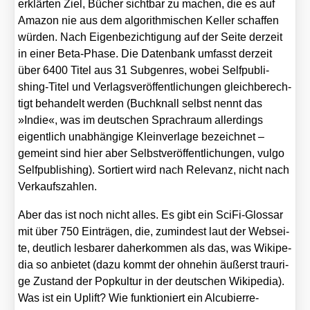
erklär­ten Ziel, Bücher sicht­bar zu machen, die es auf
Ama­zon nie aus dem algo­rith­mi­schen Kel­ler schaf­fen
wür­den. Nach Eigen­be­zich­ti­gung auf der Sei­te der­zeit
in einer Beta-Pha­se. Die Daten­bank umfasst der­zeit
über 6400 Titel aus 31 Sub­gen­res, wobei Self­pu­bli­
shing-Titel und Ver­lags­ver­öf­fent­li­chun­gen gleich­be­rech­
tigt behan­delt wer­den (Buch­knall selbst nennt das
»Indie«, was im deut­schen Sprach­raum aller­dings
eigent­lich unab­hän­gi­ge Klein­ver­la­ge bezeich­net –
gemeint sind hier aber Selbst­ver­öf­fent­li­chun­gen, vul­go
Self­pu­bli­shing). Sor­tiert wird nach Rele­vanz, nicht nach
Ver­kaufs­zah­len.
Aber das ist noch nicht alles. Es gibt ein Sci­Fi-Glos­sar
mit über 750 Ein­trä­gen, die, zumin­dest laut der Web­sei­
te, deut­lich les­ba­rer daher­kom­men als das, was Wiki­pe­
dia so anbie­tet (dazu kommt der ohne­hin äußerst trau­ri­
ge Zustand der Pop­kul­tur in der deut­schen Wiki­pe­dia).
Was ist ein Uplift? Wie funk­tio­niert ein Alcu­bierre-