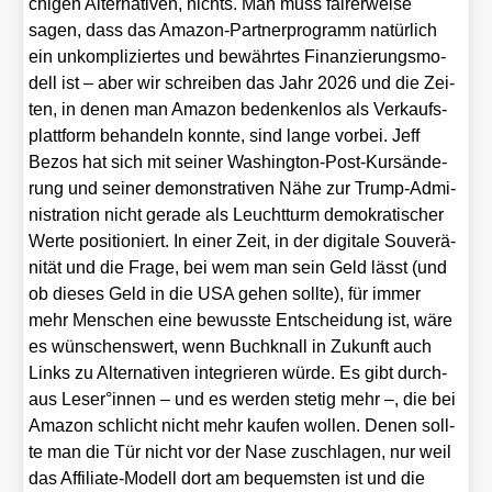
chi­gen Alter­na­ti­ven, nichts. Man muss fai­rer­wei­se
sagen, dass das Ama­zon-Part­ner­pro­gramm natür­lich
ein unkom­pli­zier­tes und bewähr­tes Finan­zie­rungs­mo­
dell ist – aber wir schrei­ben das Jahr 2026 und die Zei­
ten, in denen man Ama­zon beden­ken­los als Ver­kaufs­
platt­form behan­deln konn­te, sind lan­ge vor­bei. Jeff
Bezos hat sich mit sei­ner Washing­ton-Post-Kurs­än­de­
rung und sei­ner demons­tra­ti­ven Nähe zur Trump-Admi­
nis­tra­ti­on nicht gera­de als Leucht­turm demo­kra­ti­scher
Wer­te posi­tio­niert. In einer Zeit, in der digi­ta­le Sou­ve­rä­
ni­tät und die Fra­ge, bei wem man sein Geld lässt (und
ob die­ses Geld in die USA gehen soll­te), für immer
mehr Men­schen eine bewuss­te Ent­schei­dung ist, wäre
es wün­schens­wert, wenn Buch­knall in Zukunft auch
Links zu Alter­na­ti­ven inte­grie­ren wür­de. Es gibt durch­
aus Leser°innen – und es wer­den ste­tig mehr –, die bei
Ama­zon schlicht nicht mehr kau­fen wol­len. Denen soll­
te man die Tür nicht vor der Nase zuschla­gen, nur weil
das Affi­lia­te-Modell dort am bequems­ten ist und die