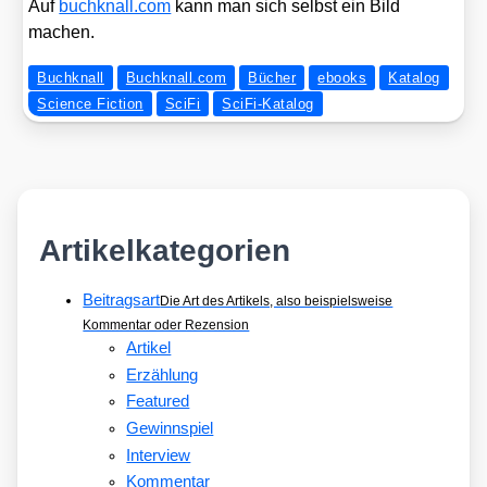
Auf
buch​knall​.com
kann man sich selbst ein Bild
machen.
Buchknall
Buchknall.com
Bücher
ebooks
Katalog
Science Fiction
SciFi
SciFi-Katalog
Artikelkategorien
Beitragsart
Die Art des Artikels, also beispielsweise
Kommentar oder Rezension
Artikel
Erzählung
Featured
Gewinnspiel
Interview
Kommentar