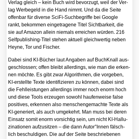
Ver­lag gleich – kein Buch wird bevor­zugt, weil der Ver­
lag Wer­be­geld in die Hand nimmt. Und da die Sei­te
offen­bar für diver­se Sci­Fi-Such­be­grif­fe bei Goog­le
rankt, bekom­men ein­ge­tra­ge­ne Titel Sicht­bar­keit, die
sie auf Ama­zon allein nie­mals errei­chen wür­den. 216
Self­pu­bli­shing-Titel ste­hen aktu­ell gleich­wer­tig neben
Hey­ne, Tor und Fischer.
Dabei sind KI-Bücher laut Anga­ben auf Buch­Knall aus­
ge­schlos­sen; offen bleibt aller­dings, wie man die erken­
nen möch­te. Es gibt zwar Algo­rith­men, die vor­ge­ben,
KI-erstell­te Tex­te iden­ti­fi­zie­ren zu kön­nen, dabei sind
die Fehl­leis­tun­gen aller­dings immer noch enorm hoch
und die­se Tools erzeu­gen sowohl hau­fen­wei­se fal­se
posi­ti­ves, erken­nen also men­schen­ge­mach­te Tex­te als
KI-gene­riert, als auch umge­kehrt. Man muss bei deren
Ein­satz somit enorm vor­sich­tig sein, um nicht KI-Hal­lu­
zi­na­tio­nen auf­zu­sit­zen – die dann Autor°Innen fälsch­
lich beschul­di­gen. Die auf der Sei­te beschrie­be­nen