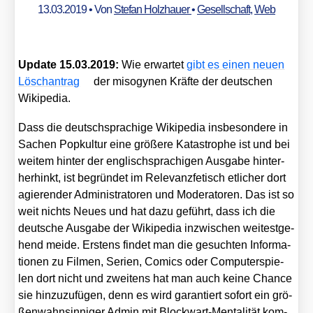
13.03.2019
• Von
Stefan Holzhauer
•
Gesellschaft
,
Web
Update 15.03.2019:
Wie erwar­tet
gibt es einen neu­en
Lösch­an­trag
der miso­gy­nen Kräf­te der deut­schen
Wiki­pe­dia.
Dass die deutsch­spra­chi­ge Wiki­pe­dia ins­be­son­de­re in
Sachen Pop­kul­tur eine grö­ße­re Kata­stro­phe ist und bei
wei­tem hin­ter der eng­lisch­spra­chi­gen Aus­ga­be hin­ter­
her­hinkt, ist begrün­det im Rele­vanz­fe­tisch etli­cher dort
agie­ren­der Admi­nis­tra­to­ren und Mode­ra­to­ren. Das ist so
weit nichts Neu­es und hat dazu geführt, dass ich die
deut­sche Aus­ga­be der Wiki­pe­dia inzwi­schen wei­test­ge­
hend mei­de. Ers­tens fin­det man die gesuch­ten Infor­ma­
tio­nen zu Fil­men, Seri­en, Comics oder Com­pu­ter­spie­
len dort nicht und zwei­tens hat man auch kei­ne Chan­ce
sie hin­zu­zu­fü­gen, denn es wird garan­tiert sofort ein grö­
ßen­wahn­sin­ni­ger Admin mit Block­wart-Men­ta­li­tät kom­