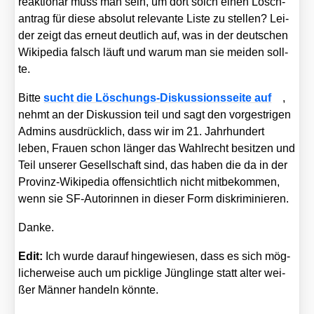
reak­tio­när muss man sein, um dort solch einen Lösch­
an­trag für die­se abso­lut rele­van­te Lis­te zu stel­len? Lei­
der zeigt das erneut deut­lich auf, was in der deut­schen
Wiki­pe­dia falsch läuft und war­um man sie mei­den soll­
te.
Bit­te
sucht die Löschungs-Dis­kus­si­ons­sei­te auf
,
nehmt an der Dis­kus­si­on teil und sagt den vor­gest­ri­gen
Admins aus­drück­lich, dass wir im 21. Jahr­hun­dert
leben, Frau­en schon län­ger das Wahl­recht besit­zen und
Teil unse­rer Gesell­schaft sind, das haben die da in der
Pro­vinz-Wiki­pe­dia offen­sicht­lich nicht mit­be­kom­men,
wenn sie SF-Autorin­nen in die­ser Form dis­kri­mi­nie­ren.
Dan­ke.
Edit:
Ich wur­de dar­auf hin­ge­wie­sen, dass es sich mög­
li­cher­wei­se auch um pick­li­ge Jüng­lin­ge statt alter wei­
ßer Män­ner han­deln könn­te.