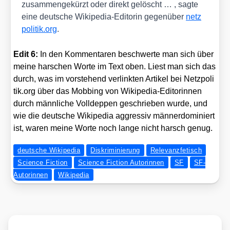
zusam­men­ge­kürzt oder direkt gelöscht … , sag­te
eine deut­sche Wiki­pe­dia-Edi­to­rin gegen­über
netz​
po​li​tik​.org
.
Edit 6:
In den Kom­men­ta­ren beschwer­te man sich über
mei­ne har­schen Wor­te im Text oben. Liest man sich das
durch, was im vor­ste­hend ver­link­ten Arti­kel bei Netz​po​li​
tik​.org über das Mob­bing von Wiki­pe­dia-Edi­to­rin­nen
durch männ­li­che Voll­dep­pen geschrie­ben wur­de, und
wie die deut­sche Wiki­pe­dia aggres­siv män­ner­do­mi­niert
ist, waren mei­ne Wor­te noch lan­ge nicht harsch genug.
deutsche Wikipedia
Diskriminierung
Relevanzfetisch
Science Fiction
Science Fiction Autorinnen
SF
SF-
Autorinnen
Wikipedia