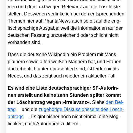
men und den Text wegen Rele­vanz auf die Lösch­lis­te
stel­len. Des­we­gen ver­lin­ke ich bei den ent­spre­chen­den
The­men hier auf Phan­ta­News auch so oft auf die eng­
lisch­spra­chi­ge Aus­ga­be: weil die Infor­ma­tio­nen auf der
deut­schen Fas­sung unzu­rei­chend oder schlicht nicht
vor­han­den sind.
Dass die deut­sche Wiki­pe­dia ein Pro­blem mit Mans­
plai­nern sowie alten wei­ßen Män­nern hat, und Frau­en
dort erheb­lich unter­re­prä­sen­tiert sind, ist lei­der nichts
Neu­es, und das zeigt auch wie­der ein aktu­el­ler Fall:
Es wird eine Lis­te deutsch­spra­chi­ger SF-Autorin­
nen erstellt und kei­ne zehn Stun­den spä­ter kommt
der Lösch­an­trag wegen »Irrele­vanz«.
Sie­he
den Bei­
trag
und die
zuge­hö­ri­ge Dis­kus­si­ons­sei­te des Lösch­
an­trags
. Es gibt bis­her noch nicht ein­mal eine Mög­
lich­keit, nach Autorin­nen zu fil­tern.