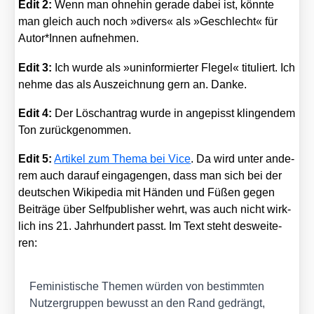
Edit 2:
Wenn man ohne­hin gera­de dabei ist, könn­te
man gleich auch noch »divers« als »Geschlecht« für
Autor*Innen auf­neh­men.
Edit 3:
Ich wur­de als »unin­for­mier­ter Fle­gel« titu­liert. Ich
neh­me das als Aus­zeich­nung gern an. Dan­ke.
Edit 4:
Der Lösch­an­trag wur­de in ange­pisst klin­gen­dem
Ton zurück­ge­nom­men.
Edit 5:
Arti­kel zum The­ma bei Vice
. Da wird unter ande­
rem auch dar­auf eing­agen­gen, dass man sich bei der
deut­schen Wiki­pe­dia mit Hän­den und Füßen gegen
Bei­trä­ge über Self­pu­blisher wehrt, was auch nicht wirk­
lich ins 21. Jahr­hun­dert passt. Im Text steht des­wei­te­
ren:
Femi­nis­ti­sche The­men wür­den von bestimm­ten
Nut­zer­grup­pen bewusst an den Rand gedrängt,