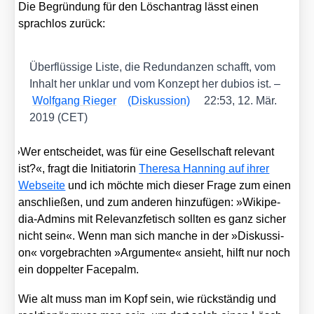
Die Begrün­dung für den Lösch­an­trag lässt einen
sprach­los zurück:
Über­flüs­si­ge Lis­te, die Red­un­dan­zen schafft, vom
Inhalt her unklar und vom Kon­zept her dubi­os ist. –
Wolf­gang Rie­ger
(Dis­kus­si­on)
22:53, 12. Mär.
2019 (CET)
»
Wer ent­schei­det, was für eine Gesell­schaft rele­vant
ist?«, fragt die Initia­to­rin
The­re­sa Han­ning auf ihrer
Web­sei­te
und ich möch­te mich die­ser Fra­ge zum einen
anschlie­ßen, und zum ande­ren hin­zu­fü­gen: »Wiki­pe­
dia-Admins mit Rele­vanz­fe­tisch soll­ten es ganz sicher
nicht sein«. Wenn man sich man­che in der »Dis­kus­si­
on« vor­ge­brach­ten »Argu­men­te« ansieht, hilft nur noch
ein dop­pel­ter Face­palm.
Wie alt muss man im Kopf sein, wie rück­stän­dig und