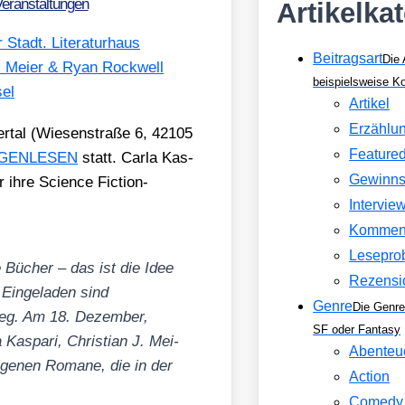
eranstaltungen
Artikelka
Beitragsart
Die 
beispielsweise 
Artikel
Erzählu
r­tal (Wie­sen­stra­ße 6, 42105
Feature
 GEGENLESEN
statt. Car­la Kas­
Gewinns
 ihre Sci­ence Fic­tion-
Intervie
Kommen
Lesepro
e Bücher – das ist die Idee
Rezensi
 Ein­ge­la­den sind
Genre
Die Genre
weg. Am 18. Dezem­ber,
SF oder Fantasy
as­pa­ri, Chris­ti­an J. Mei­
Abenteu
eige­nen Roma­ne, die in der
Action
Comedy