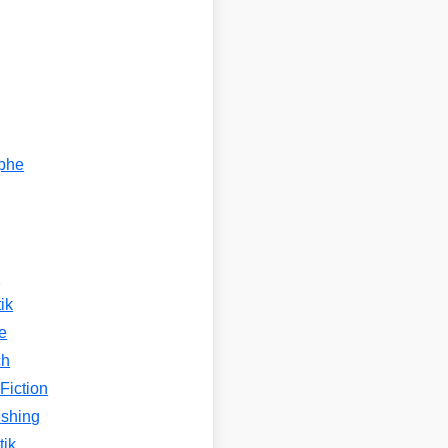
ophe
n
ik
e
ch
Fiction
ishing
tik