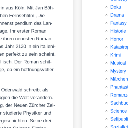
Doku
to­rin aus Köln. Mit Jan Böh­
hen Fern­seh­film „Die
Drama
n­nen­sti­pen­di­um des Lan­
Fantasy
ta­ge. Ihr ers­ter Roman
Historie
ie ihren neu­es­ten Roman
Horror
 Jahr 2130 in ein ita­lie­ni­
Katastr
n per­fekt zu sein scheint.
Krimi
yl­lisch. Der Roman schil­
Musical
ge, ob ein hoff­nungs­vol­ler
Mystery
Märche
Phantast
n Oden­wald schreibt als
Romanz
o­gien die Welt ver­än­dern.
Sachbu
ng, der Neu­en Zür­cher Zei­
Science 
 stu­dier­te Phy­si­ker und
Selfpubl
ge­schich­ten. Sei­ne drei
Sozialkri