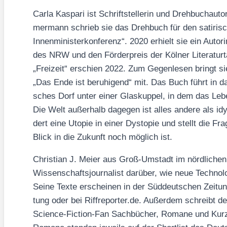
Car­la Kas­pa­ri ist Schrift­stel­le­rin und Dreh­buch­au­
mer­mann schrieb sie das Dreh­buch für den sati­ri­sc
Innen­mi­nis­ter­kon­fe­renz“. 2020 erhielt sie ein Autori
des NRW und den För­der­preis der Köl­ner Lite­ra­tur­
„Frei­zeit“ erschien 2022. Zum Gegen­le­sen bringt s
„Das Ende ist beru­hi­gend“ mit. Das Buch führt in das
sches Dorf unter einer Glas­kup­pel, in dem das Lebe
Die Welt außer­halb dage­gen ist alles ande­re als id
dert eine Uto­pie in einer Dys­to­pie und stellt die Fra­
Blick in die Zukunft noch mög­lich ist.
Chris­ti­an J. Mei­er aus Groß-Umstadt im nörd­li­che
Wis­sen­schafts­jour­na­list dar­über, wie neue Tech­no­l
Sei­ne Tex­te erschei­nen in der Süd­deut­schen Zei­tu
tung oder bei Riff​re​por​ter​.de. Außer­dem schreibt der
Sci­ence-Fic­tion-Fan Sach­bü­cher, Roma­ne und Kurz­