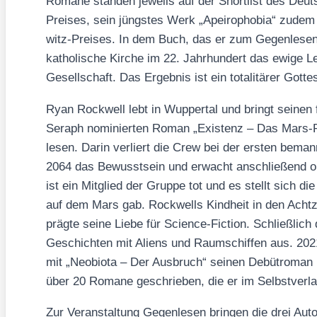
Roma­ne stan­den jeweils auf der Short­list des Deut­
Prei­ses, sein jüngs­tes Werk „Apei­ro­pho­bia“ zude
witz-Prei­ses. In dem Buch, das er zum Gegen­le­sen mi
katho­li­sche Kir­che im 22. Jahr­hun­dert das ewi­ge
Gesell­schaft. Das Ergeb­nis ist ein tota­li­tä­rer Got­tes
Ryan Rock­well lebt in Wup­per­tal und bringt sei­nen fü
Seraph nomi­nier­ten Roman „Exis­tenz – Das Mars-
le­sen. Dar­in ver­liert die Crew bei der ers­ten bema
2064 das Bewusst­sein und erwacht anschlie­ßend oh
ist ein Mit­glied der Grup­pe tot und es stellt sich d
auf dem Mars gab. Rock­wells Kind­heit in den Acht­zi
präg­te sei­ne Lie­be für Sci­ence-Fic­tion. Schließ­lich
Geschich­ten mit Ali­ens und Raum­schif­fen aus. 20
mit „Neo­bio­ta – Der Aus­bruch“ sei­nen Debüt­ro­man he
über 20 Roma­ne geschrie­ben, die er im Selbst­ver­lag
Zur Ver­an­stal­tung Gegen­le­sen brin­gen die drei Aut