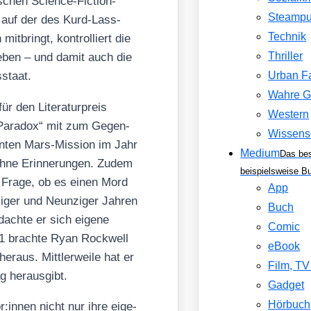
schen Sci­ence-Fic­tion-
Steamp
m auf der des Kurd-Lass­
Technik
t­bringt, kon­trol­liert die
Thriller
 Leben – und damit auch die
­staat.
Urban F
Wahre G
r den Lite­ra­tur­preis
Western
Para­dox“ mit zum Gegen­
Wissens
nn­ten Mars-Mis­si­on im Jahr
Medium
Das be
ne Erin­ne­run­gen. Zudem
beispielsweise B
ie Fra­ge, ob es einen Mord
App
­ger und Neun­zi­ger Jah­ren
Buch
 dach­te er sich eige­ne
Comic
21 brach­te Ryan Rock­well
eBook
r­aus. Mitt­ler­wei­le hat er
Film, T
 her­aus­gibt.
Gadget
Hörbuch
or:innen nicht nur ihre eige­