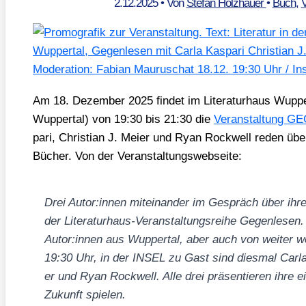
2.12.2025
• Von
Stefan Holzhauer
•
Buch
,
V
Am 18. Dezem­ber 2025 fin­det im Lite­ra­tur­haus Wup­pe
Wup­per­tal) von 19:30 bis 21:30 die
Ver­an­stal­tung
pa­ri, Chris­ti­an J. Mei­er und Ryan Rock­well reden über
Bücher. Von der Ver­an­stal­tungs­web­sei­te:
Drei Autor:innen mit­ein­an­der im Gespräch über ihr
der Lite­ra­tur­haus-Ver­an­stal­tungs­rei­he Gegen­le­sen.
Autor:innen aus Wup­per­tal, aber auch von wei­ter 
19:30 Uhr, in der INSEL zu Gast sind dies­mal Car­la K
er und Ryan Rock­well. Alle drei prä­sen­tie­ren ihre 
Zukunft spie­len.