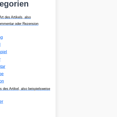
tegorien
Art des Artikels, also
Kommentar oder Rezension
ng
d
piel
w
tar
be
on
s des Artikel, also beispielsweise
er