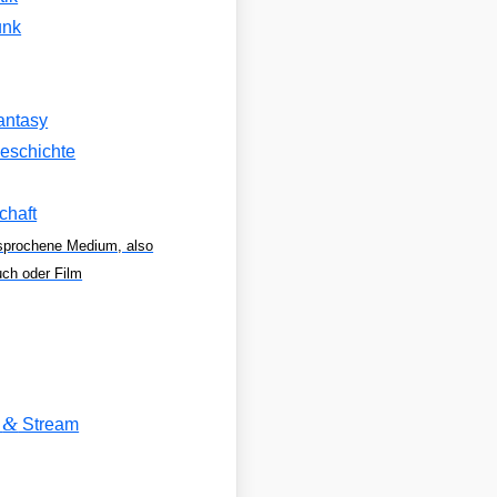
unk
antasy
eschichte
chaft
sprochene Medium, also
uch oder Film
&
V
Stream