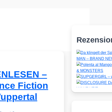
Rezensio
GENLESEN –
nce Fiction
Wuppertal