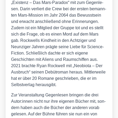
„Exis­tenz – Das Mars-Para­dox“ mit zum Gegen­le­
sen. Dar­in ver­liert die Crew bei der ers­ten bemann­
ten Mars-Mis­si­on im Jahr 2064 das Bewusst­sein
und erwacht anschlie­ßend ohne Erin­ne­run­gen.
Zudem ist ein Mit­glied der Grup­pe tot und es stellt
sich die Fra­ge, ob es einen Mord auf dem Mars
gab. Rock­wells Kind­heit in den Acht­zi­ger und
Neun­zi­ger Jah­ren präg­te sei­ne Lie­be für Sci­ence-
Fic­tion. Schließ­lich dach­te er sich eige­ne
Geschich­ten mit Ali­ens und Raum­schif­fen aus.
2021 brach­te Ryan Rock­well mit „Neo­bio­ta – Der
Aus­bruch“ sei­nen Debüt­ro­man her­aus. Mitt­ler­wei­le
hat er über 20 Roma­ne geschrie­ben, die er im
Selbst­ver­lag her­aus­gibt.
Zur Ver­an­stal­tung Gegen­le­sen brin­gen die drei
Autor:innen nicht nur ihre eige­nen Bücher mit, son­
dern haben auch die Bücher der ande­ren vor­ab
gele­sen. Auf der Büh­ne füh­ren sie nun ein von