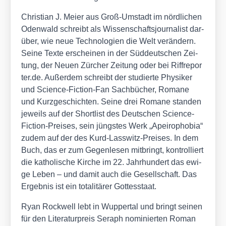
Chris­ti­an J. Mei­er aus Groß-Umstadt im nörd­li­chen
Oden­wald schreibt als Wis­sen­schafts­jour­na­list dar­
über, wie neue Tech­no­lo­gien die Welt ver­än­dern.
Sei­ne Tex­te erschei­nen in der Süd­deut­schen Zei­
tung, der Neu­en Zür­cher Zei­tung oder bei Riff​re​por​
ter​.de. Außer­dem schreibt der stu­dier­te Phy­si­ker
und Sci­ence-Fic­tion-Fan Sach­bü­cher, Roma­ne
und Kurz­ge­schich­ten. Sei­ne drei Roma­ne stan­den
jeweils auf der Short­list des Deut­schen Sci­ence-
Fic­tion-Prei­ses, sein jüngs­tes Werk „Apei­ro­pho­bia“
zudem auf der des Kurd-Lass­witz-Prei­ses. In dem
Buch, das er zum Gegen­le­sen mit­bringt, kon­trol­liert
die katho­li­sche Kir­che im 22. Jahr­hun­dert das ewi­
ge Leben – und damit auch die Gesell­schaft. Das
Ergeb­nis ist ein tota­li­tä­rer Got­tes­staat.
Ryan Rock­well lebt in Wup­per­tal und bringt sei­nen
für den Lite­ra­tur­preis Seraph nomi­nier­ten Roman