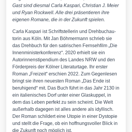
Gast sind dies­mal Car­la Kas­pa­ri, Chris­ti­an J. Mei­er
und Ryan Rock­well. Alle drei prä­sen­tie­ren ihre
eige­nen Roma­ne, die in der Zukunft spie­len.
Car­la Kas­pa­ri ist Schrift­stel­le­rin und Dreh­buch­au­
to­rin aus Köln. Mit Jan Böh­mer­mann schrieb sie
das Dreh­buch für den sati­ri­schen Fern­seh­film „Die
Innen­mi­nis­ter­kon­fe­renz“. 2020 erhielt sie ein
Autorin­nen­sti­pen­di­um des Lan­des NRW und den
För­der­preis der Köl­ner Lite­ra­tur­ta­ge. Ihr ers­ter
Roman „Frei­zeit“ erschien 2022. Zum Gegen­le­sen
bringt sie ihren neu­es­ten Roman „Das Ende ist
beru­hi­gend“ mit. Das Buch führt in das Jahr 2130 in
ein ita­lie­ni­sches Dorf unter einer Glas­kup­pel, in
dem das Leben per­fekt zu sein scheint. Die Welt
außer­halb dage­gen ist alles ande­re als idyl­lisch.
Der Roman schil­dert eine Uto­pie in einer Dys­to­pie
und stellt die Fra­ge, ob ein hoff­nungs­vol­ler Blick in
die Zukunft noch mög­lich ist.