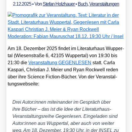
2.12.2025
• Von
Stefan Holzhauer
•
Buch
,
Veranstaltungen
Am 18. Dezem­ber 2025 fin­det im Lite­ra­tur­haus Wup­per­
tal (Wie­sen­stra­ße 6, 42105 Wup­per­tal) von 19:30 bis
21:30 die
Ver­an­stal­tung GEGENLESEN
statt. Car­la
Kas­pa­ri, Chris­ti­an J. Mei­er und Ryan Rock­well reden
über ihre Sci­ence Fic­tion-Bücher. Von der Ver­an­stal­
tungs­web­sei­te:
Drei Autor:innen mit­ein­an­der im Gespräch über
ihre Bücher – das ist die Idee der Lite­ra­tur­haus-
Ver­an­stal­tungs­rei­he Gegen­le­sen. Ein­ge­la­den sind
Autor:innen aus Wup­per­tal, aber auch von wei­ter
weg. Am 18. Dezem­ber, 19:30 Uhr, in der INSEL zu