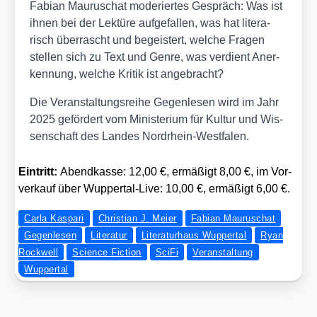
Fabi­an Mau­ru­schat mode­rier­tes Gespräch: Was ist
ihnen bei der Lek­tü­re auf­ge­fal­len, was hat lite­ra­
risch über­rascht und begeis­tert, wel­che Fra­gen
stel­len sich zu Text und Gen­re, was ver­dient Aner­
ken­nung, wel­che Kri­tik ist ange­bracht?
Die Ver­an­stal­tungs­rei­he Gegen­le­sen wird im Jahr
2025 geför­dert vom Minis­te­ri­um für Kul­tur und Wis­
sen­schaft des Lan­des Nord­rhein-West­fa­len.
Ein­tritt:
Abend­kas­se: 12,00 €, ermä­ßigt 8,00 €, im Vor­
ver­kauf über Wup­per­tal-Live: 10,00 €, ermä­ßigt 6,00 €.
Carla Kaspari
Christian J. Meier
Fabian Mauruschat
Gegenlesen
Literatur
Literaturhaus Wuppertal
Ryan
Rockwell
Science Fiction
SciFi
Veranstaltung
Wuppertal