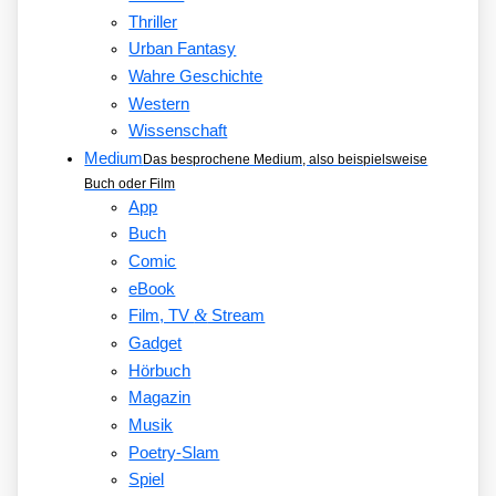
Thriller
Urban Fantasy
Wahre Geschichte
Western
Wissenschaft
Medium
Das besprochene Medium, also beispielsweise
Buch oder Film
App
Buch
Comic
eBook
&
Film, TV
Stream
Gadget
Hörbuch
Magazin
Musik
Poetry-Slam
Spiel