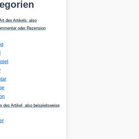
tegorien
Art des Artikels, also
Kommentar oder Rezension
ng
d
piel
w
tar
be
on
s des Artikel, also beispielsweise
er