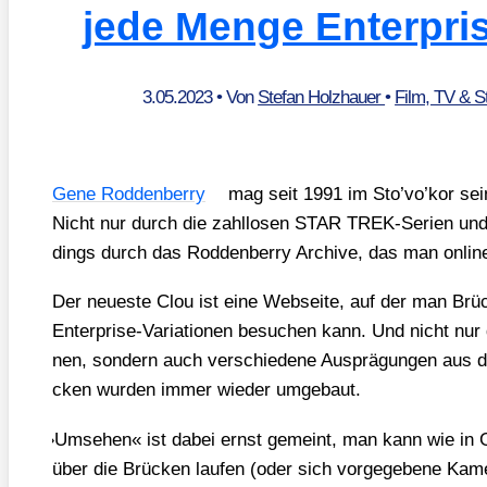
jede Menge Enterpri
3.05.2023
• Von
Stefan Holzhauer
•
Film, TV & 
Gene Rod­den­ber­ry
mag seit 1991 im Sto’­vo’­kor sein
Nicht nur durch die zahl­lo­sen STAR TREK-Seri­en und 
dings durch das Rod­den­ber­ry Archi­ve, das man onli
Der neu­es­te Clou ist eine Web­sei­te, auf der man Br
Enter­pri­se-Varia­tio­nen besu­chen kann. Und nicht nur di
nen, son­dern auch ver­schie­de­ne Aus­prä­gun­gen aus d
cken wur­den immer wie­der umge­baut.
»
Umse­hen« ist dabei ernst gemeint, man kann wie in 
über die Brü­cken lau­fen (oder sich vor­ge­ge­be­ne Kame