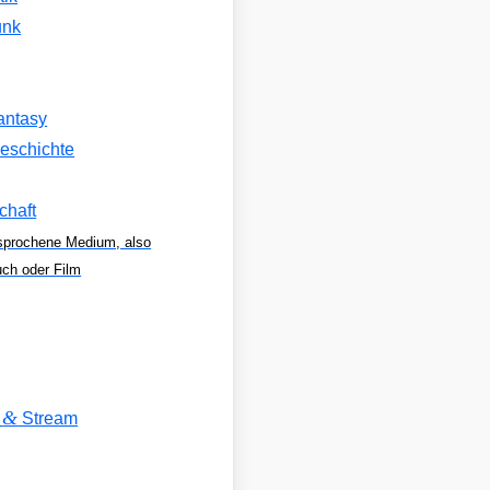
unk
antasy
eschichte
chaft
sprochene Medium, also
uch oder Film
&
V
Stream