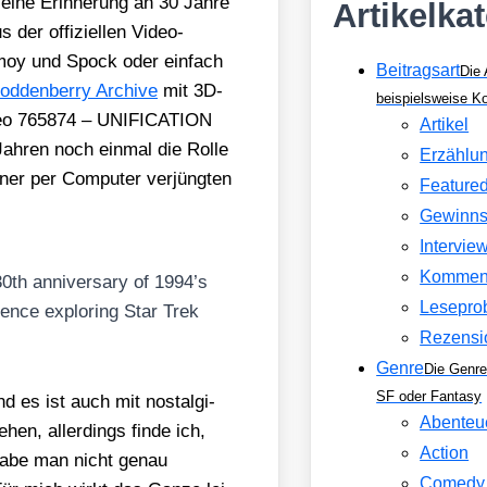
eine Erin­ne­rung an 30 Jah­re
Artikelka
 offi­zi­el­len Video-
moy und Spock oder ein­fach
Beitragsart
Die 
od­den­ber­ry Archi­ve
mit 3D-
beispielsweise 
ideo 765874 – UNIFICATION
Artikel
Jah­ren noch ein­mal die Rol­le
Erzählu
ner per Com­pu­ter ver­jüng­ten
Feature
Gewinns
Intervie
Kommen
0th anni­ver­sa­ry of 1994’s
Lesepro
nce explo­ring Star Trek
Rezensi
Genre
Die Genre
SF oder Fantasy
d es ist auch mit nost­al­gi­
Abenteu
en, aller­dings fin­de ich,
Action
s habe man nicht genau
Comedy