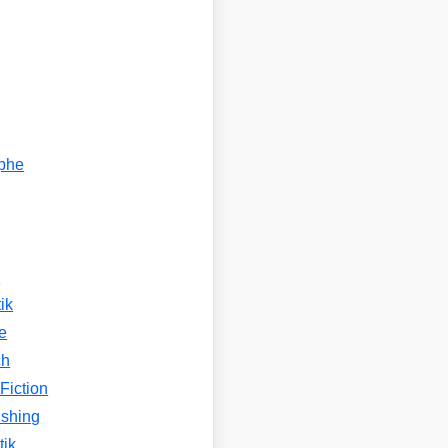
ophe
n
ik
e
ch
Fiction
ishing
tik