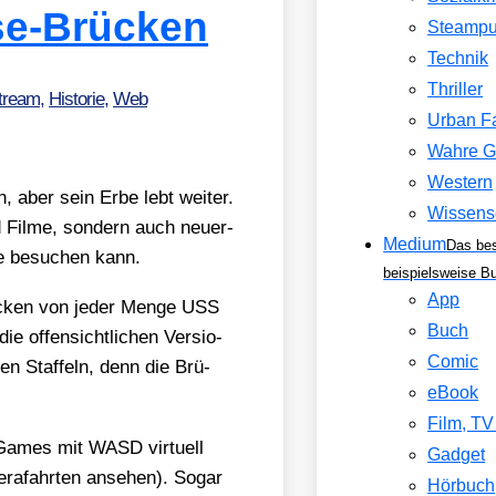
se-Brücken
Steamp
Technik
Thriller
Stream
,
Historie
,
Web
Urban F
Wahre G
Western
, aber sein Erbe lebt wei­ter.
Wissens
Fil­me, son­dern auch neu­er­
Medium
Das be
ne besu­chen kann.
beispielsweise B
App
ü­cken von jeder Men­ge USS
Buch
e offen­sicht­li­chen Ver­sio­
Comic
en Staf­feln, denn die Brü­
eBook
Film, T
Games mit WASD vir­tu­ell
Gadget
­ra­fahr­ten anse­hen). Sogar
Hörbuch