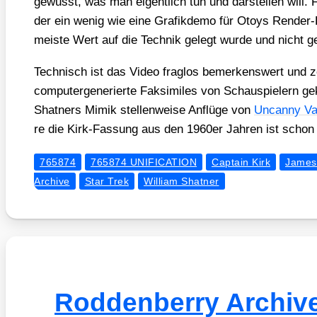
gewusst, was man eigent­lich tun und dar­stel­len will. 
der ein wenig wie eine Gra­fik­de­mo für Otoys Ren­der-
meis­te Wert auf die Tech­nik gelegt wur­de und nicht g
Tech­nisch ist das Video frag­los bemer­kens­wert und 
com­pu­ter­ge­nerier­te Fak­si­mi­les von Schau­spie­ler
Shat­ners Mimik stel­len­wei­se Anflü­ge von
Uncan­ny Val
re die Kirk-Fas­sung aus den 1960er Jah­ren ist schon e
765874
765874 UNIFICATION
Captain Kirk
James 
Archive
Star Trek
William Shatner
Roddenberry Archiv