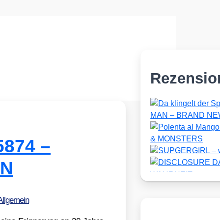
Rezensio
5874 –
ON
Allgemein