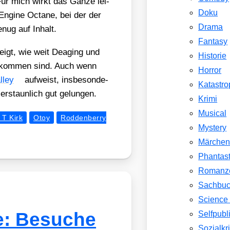
Für mich wirkt das Gan­ze lei­
Doku
Engi­ne Octa­ne, bei der der
Drama
enug auf Inhalt.
Fantasy
zeigt, wie weit Deaging und
Historie
n gekom­men sind. Auch wenn
Horror
­ley
auf­weist, ins­be­son­de­
Katastr
rstaun­lich gut gelun­gen.
Krimi
Musical
T Kirk
Otoy
Roddenberry
Mystery
Märche
Phantast
Romanz
Sachbu
Science 
e: Besuche
Selfpubl
Sozialkri