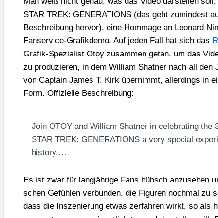
Man weiß nicht genau, was das Video dar­stel­len soll, 
STAR TREK: GENERATIONS (das geht zumin­dest aus der
Beschrei­bung her­vor), eine Hom­mage an Leo­nard Ni
Fan­ser­vice-Gra­fik­de­mo. Auf jeden Fall hat sich das
R
Gra­fik-Spe­zia­list Otoy zusam­men getan, um das V
zu pro­du­zie­ren, in dem Wil­liam Shat­ner nach all den 
von Cap­tain James T. Kirk über­nimmt, aller­dings in ei
Form. Offi­zi­el­le Beschrei­bung:
Join OTOY and Wil­liam Shat­ner in cele­bra­ting the 3
STAR TREK: GENERATIONS a very spe­cial expe­ri­e
histo­ry.…
Es ist zwar für lang­jäh­ri­ge Fans hübsch anzu­se­hen un
schen Gefüh­len ver­bun­den, die Figu­ren noch­mal zu seh
dass die Insze­nie­rung etwas zer­fah­ren wirkt, so al