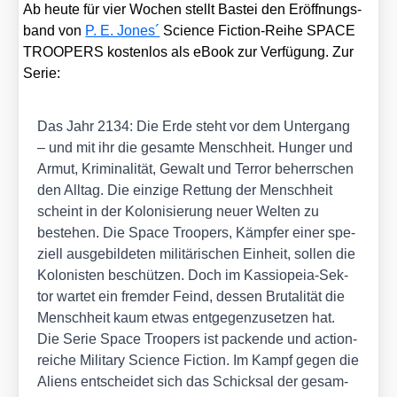
Ab heu­te für vier Wochen stellt Bas­tei den Eröff­nungs­
band von
P. E. Jones´
Sci­ence Fic­tion-Rei­he SPACE
TROOPERS kos­ten­los als eBook zur Ver­fü­gung. Zur
Serie:
Das Jahr 2134: Die Erde steht vor dem Unter­gang
– und mit ihr die gesam­te Mensch­heit. Hun­ger und
Armut, Kri­mi­na­li­tät, Gewalt und Ter­ror beherr­schen
den All­tag. Die ein­zi­ge Ret­tung der Mensch­heit
scheint in der Kolo­ni­sie­rung neu­er Wel­ten zu
bestehen. Die Space Tro­o­pers, Kämp­fer einer spe­
zi­ell aus­ge­bil­de­ten mili­tä­ri­schen Ein­heit, sol­len die
Kolo­nis­ten beschüt­zen. Doch im Kas­sio­peia-Sek­
tor war­tet ein frem­der Feind, des­sen Bru­ta­li­tät die
Mensch­heit kaum etwas ent­ge­gen­zu­set­zen hat.
Die Serie Space Tro­o­pers ist packen­de und action­
rei­che Mili­ta­ry Sci­ence Fic­tion. Im Kampf gegen die
Ali­ens ent­schei­det sich das Schick­sal der gesam­