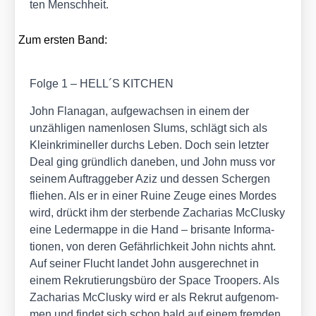
ten Mensch­heit.
Zum ers­ten Band:
Fol­ge 1 – HELL´S KITCHEN
John Fla­na­gan, auf­ge­wach­sen in einem der
unzäh­li­gen namen­lo­sen Slums, schlägt sich als
Klein­kri­mi­nel­ler durchs Leben. Doch sein letz­ter
Deal ging gründ­lich dane­ben, und John muss vor
sei­nem Auf­trag­ge­ber Aziz und des­sen Scher­gen
flie­hen. Als er in einer Rui­ne Zeu­ge eines Mor­des
wird, drückt ihm der ster­ben­de Zacha­ri­as McClus­ky
eine Leder­map­pe in die Hand – bri­san­te Infor­ma­
tio­nen, von deren Gefähr­lich­keit John nichts ahnt.
Auf sei­ner Flucht lan­det John aus­ge­rech­net in
einem Rekru­tie­rungs­bü­ro der Space Tro­o­pers. Als
Zacha­ri­as McClus­ky wird er als Rekrut auf­ge­nom­
men und fin­det sich schon bald auf einem frem­den