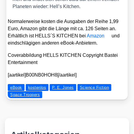
Pla­ne­ten wie­der: Hell’s Kit­chen.
Nor­ma­ler­wei­se kos­ten die Aus­ga­ben der Rei­he 1,99
Euro, Ama­zon gibt die Län­ge mit ca. 126 Sei­ten an.
Erhält­lich ist HELLS´S KITCHEN bei
Ama­zon
und
eind­schlä­gi­gen ande­ren eBook-Anbie­tern.
Cover­ab­bil­dung HELLS KITCHEN Copy­right Bas­tei
Enter­tain­ment
[aartikel]B00NB0HOH8[/aartikel]
eBook
kostenlos
P. E. Jones
Science Fiction
Space Troopers