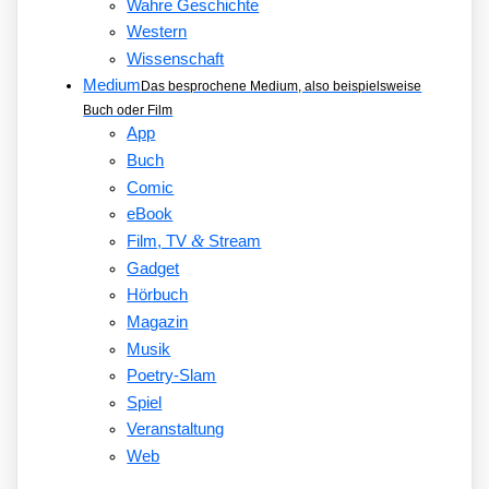
Wahre Geschichte
Western
Wissenschaft
Medium
Das besprochene Medium, also beispielsweise
Buch oder Film
App
Buch
Comic
eBook
&
Film, TV
Stream
Gadget
Hörbuch
Magazin
Musik
Poetry-Slam
Spiel
Veranstaltung
Web