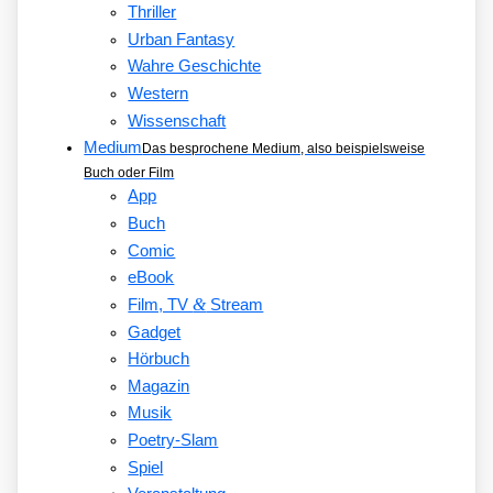
Thriller
Urban Fantasy
Wahre Geschichte
Western
Wissenschaft
Medium
Das besprochene Medium, also beispielsweise
Buch oder Film
App
Buch
Comic
eBook
&
Film, TV
Stream
Gadget
Hörbuch
Magazin
Musik
Poetry-Slam
Spiel