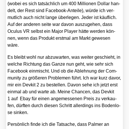
(wobei es sich tat­säch­lich um 400 Mil­lio­nen Dol­lar han­
delt, der Rest sind Face­book-Antei­le), wür­de ich ver­
mut­lich auch nicht lan­ge über­le­gen. Jeder ist käuf­lich.
Auf der ande­ren sei­te war davon aus­zu­ge­hen, dass
Ocu­lus VR selbst ein Major Play­er hät­te wer­den kön­
nen, wenn das Pro­dukt erst­mal am Markt gewe­sen
wäre.
Es bleibt wohl nur abzu­war­ten, was wei­ter geschieht, in
wel­che Rich­tung das Gan­ze nun geht, wie sehr sich
Face­book ein­mischt. Und ob die Ableh­nung der Com­
mu­ni­ty zu grö­ße­ren Pro­ble­men führt. Ich war kurz davor,
mir ein Dev­kit 2 zu bestel­len. Davon sehe ich jetzt erst
ein­mal ab und war­te ab. Mei­ne Chan­cen, das Dev­kit
1 auf Ebay für einen ange­mes­se­nen Preis zu ver­kau­
fen, dürf­ten durch die­sen Schritt aller­dings ins Boden­lo­
se sin­ken.
Per­sön­lich fin­de ich die Tat­sa­che, dass Pal­mer an