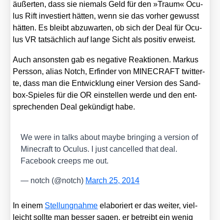
äußer­ten, dass sie nie­mals Geld für den »Traum« Ocu­
lus Rift inves­tiert hät­ten, wenn sie das vor­her gewusst
hät­ten. Es bleibt abzu­war­ten, ob sich der Deal für Ocu­
lus VR tat­säch­lich auf lan­ge Sicht als posi­tiv erweist.
Auch ansons­ten gab es nega­ti­ve Reak­tio­nen. Mar­kus
Pers­son, ali­as Notch, Erfin­der von MINECRAFT twit­ter­
te, dass man die Ent­wick­lung einer Ver­si­on des Sand­
box-Spie­les für die OR ein­stel­len wer­de und den ent­
spre­chen­den Deal gekün­digt habe.
We were in talks about may­be brin­ging a ver­si­on of
Mine­craft to Ocu­lus. I just can­cel­led that deal.
Face­book creeps me out.
— notch (@notch)
March 25, 2014
In einem
Stel­lung­nah­me
ela­bo­riert er das wei­ter, viel­
leicht soll­te man bes­ser sagen, er betreibt ein wenig