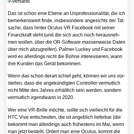
Das ist schon eine Ebe­ne an Unpro­fes­sio­na­li­tät, die ich
bemer­kens­wert fin­de, ins­be­son­de­re ange­sichts der Tat­
sa­che, dass hin­ter Ocu­lus VR Face­book mit sei­ner
Finanz­kraft steht (und die sich auch noch her­aus­neh­
men wol­len, über die OR-Soft­ware mas­sen­wei­se Daten
über mich abzu­grei­fen). Pal­mer Luckey und Face­book
wird es aller­dings nicht die Boh­ne inter­es­sie­ren, wann
ihre Kun­den das Gerät bekom­men.
Wenn das schon der­art schief geht, kön­nen wir uns vor­
stel­len, dass die ange­kün­dig­ten Con­trol­ler ver­mut­lich
nicht Mit­te des Jah­res erhält­lich sein wer­den, son­dern
ver­mut­lich irgend­wann in 2020.
Wer eine VR-Bril­le möch­te, soll­te sich viel­leicht für die
HTC Vive ent­schei­den, die ist angeb­lich lie­fer­bar (die
bekommt man aller­dings auch frü­hes­tens im Mai, wenn
man jetzt bestellt. Ordert man eine Ocu­lus, kommt die