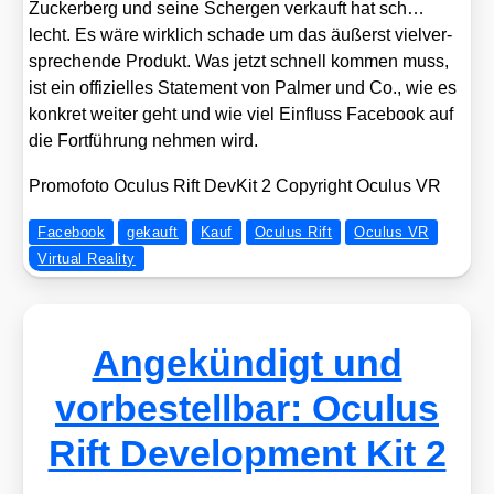
Zucker­berg und sei­ne Scher­gen ver­kauft hat sch…
lecht. Es wäre wirk­lich scha­de um das äußerst viel­ver­
spre­chen­de Pro­dukt. Was jetzt schnell kom­men muss,
ist ein offi­zi­el­les State­ment von Pal­mer und Co., wie es
kon­kret wei­ter geht und wie viel Ein­fluss Face­book auf
die Fort­füh­rung neh­men wird.
Pro­mo­fo­to Ocu­lus Rift Dev­Kit 2 Copy­right Ocu­lus VR
Facebook
gekauft
Kauf
Oculus Rift
Oculus VR
Virtual Reality
Angekündigt und
vorbestellbar: Oculus
Rift Development Kit 2