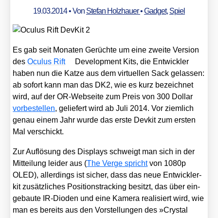
19.03.2014
• Von
Stefan Holzhauer
•
Gadget
,
Spiel
Es gab seit Mona­ten Gerüch­te um eine zwei­te Ver­si­on
des
Ocu­lus Rift
Deve­lo­p­ment Kits, die Ent­wick­ler
haben nun die Kat­ze aus dem vir­tu­el­len Sack gelas­sen:
ab sofort kann man das DK2, wie es kurz bezeich­net
wird, auf der OR-Web­sei­te zum Preis von 300 Dol­lar
vor­be­stel­len
, gelie­fert wird ab Juli 2014. Vor ziem­lich
genau einem Jahr wur­de das ers­te Dev­kit zum ers­ten
Mal ver­schickt.
Zur Auf­lö­sung des Dis­plays schweigt man sich in der
Mit­tei­lung lei­der aus (
The Ver­ge spricht
von 1080p
OLED), aller­dings ist sicher, dass das neue Ent­wick­ler­
kit zusätz­li­ches Posi­ti­ons­track­ing besitzt, das über ein­
ge­bau­te IR-Dioden und eine Kame­ra rea­li­siert wird, wie
man es bereits aus den Vor­stel­lun­gen des »Crys­tal