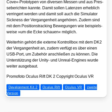
Cove«-Prototypen von diver­sen Mes­sen und aus Pres­
se­be­rich­ten kann­te. Damit sol­len Laten­zen erheb­lich
ver­rin­gert wer­den und damit soll auch die Simu­la­tor
Sick­ness der Ver­gan­gen­heit ange­hö­ren. Zudem sind
mit dem Posi­ti­ons­track­ing Bewe­gun­gen wie bei­spiels­
wei­se »um die Ecke schau­en« mög­lich.
Wei­ter­hin gehört die exter­ne Kon­troll­box mit dem DK2
der Ver­gan­gen­heit an, zudem ver­fügt es über einen
USB-Port, um Zube­hör anschlie­ßen zu kön­nen. Die
Unter­stüt­zung der Unity- und Unre­al-Engi­nes wur­de
wei­ter aus­ge­baut.
Pro­mo­fo­to Ocu­lus Rift DK 2 Copy­right Ocu­lus VR
Development Kit 2
Oculus Rift
Oculus VR
zweite
Version