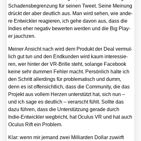
Scha­dens­be­gren­zung für sei­nen Tweet. Sei­ne Mei­nung
drückt der aber deut­lich aus. Man wird sehen, wie ande­
re Ent­wick­ler reagie­ren, ich gehe davon aus, dass die
Indies eher nega­tiv bewer­ten wer­den und die Big Play­
er jauch­zen.
Mei­ner Ansicht nach wird dem Pro­dukt der Deal ver­mut­
lich gut tun und den End­kun­den wird kaum inter­es­sie­
ren, wer hin­ter der VR-Bril­le steht, solan­ge Face­book
kei­ne sehr dum­men Feh­ler macht. Per­sön­lich hal­te ich
den Schritt aller­dings für pro­ble­ma­tisch und dumm,
denn es ist offen­sicht­lich, dass die Com­mu­ni­ty, die das
Pro­jekt aus vol­lem Her­zen unter­stützt hat, sich nun –
und ich sage es deut­lich – ver­arscht fühlt. Soll­te das
dazu füh­ren, dass die Unter­stüt­zung gera­de durch
Indie-Ent­wick­ler weg­bricht, hat Ocu­lus VR und hat auch
Ocu­lus Rift ein Pro­blem.
Klar: wenn mir jemand zwei Mil­li­ar­den Dol­lar zuwirft