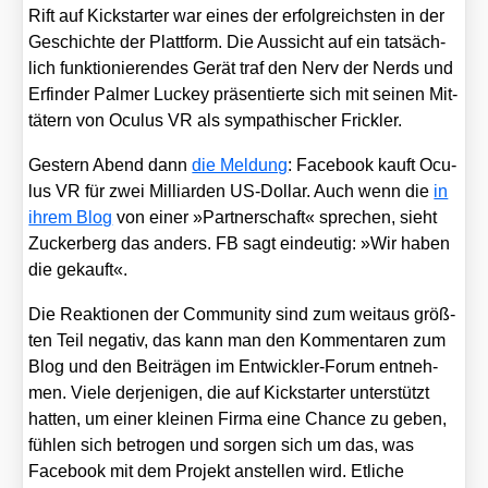
Rift auf Kick­star­ter war eines der erfolg­reichs­ten in der
Geschich­te der Platt­form. Die Aus­sicht auf ein tat­säch­
lich funk­tio­nie­ren­des Gerät traf den Nerv der Nerds und
Erfin­der Pal­mer Luckey prä­sen­tier­te sich mit sei­nen Mit­
tä­tern von Ocu­lus VR als sym­pa­thi­scher Frick­ler.
Ges­tern Abend dann
die Mel­dung
: Face­book kauft Ocu­
lus VR für zwei Mil­li­ar­den US-Dol­lar. Auch wenn die
in
ihrem Blog
von einer »Part­ner­schaft« spre­chen, sieht
Zucker­berg das anders. FB sagt ein­deu­tig: »Wir haben
die gekauft«.
Die Reak­tio­nen der Com­mu­ni­ty sind zum weit­aus größ­
ten Teil nega­tiv, das kann man den Kom­men­ta­ren zum
Blog und den Bei­trä­gen im Ent­wick­ler-Forum ent­neh­
men. Vie­le der­je­ni­gen, die auf Kick­star­ter unter­stützt
hat­ten, um einer klei­nen Fir­ma eine Chan­ce zu geben,
füh­len sich betro­gen und sor­gen sich um das, was
Face­book mit dem Pro­jekt anstel­len wird. Etli­che