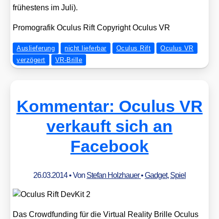
frü­hes­tens im Juli).
Pro­mo­gra­fik Ocu­lus Rift Copy­right Ocu­lus VR
Auslieferung
nicht lieferbar
Oculus Rift
Oculus VR
verzögert
VR-Brille
Kommentar: Oculus VR
verkauft sich an
Facebook
26.03.2014
• Von
Stefan Holzhauer
•
Gadget
,
Spiel
Das Crowd­fun­ding für die Vir­tu­al Rea­li­ty Bril­le Ocu­lus