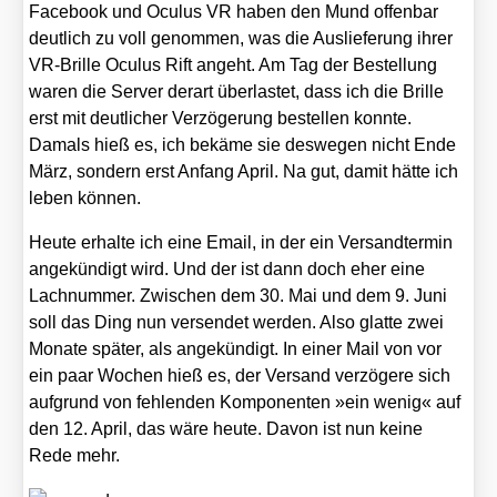
Face­book und Ocu­lus VR haben den Mund offen­bar
deut­lich zu voll genom­men, was die Aus­lie­fe­rung ihrer
VR-Bril­le Ocu­lus Rift angeht. Am Tag der Bestel­lung
waren die Ser­ver der­art über­las­tet, dass ich die Bril­le
erst mit deut­li­cher Ver­zö­ge­rung bestel­len konn­te.
Damals hieß es, ich bekä­me sie des­we­gen nicht Ende
März, son­dern erst Anfang April. Na gut, damit hät­te ich
leben kön­nen.
Heu­te erhal­te ich eine Email, in der ein Ver­sand­ter­min
ange­kün­digt wird. Und der ist dann doch eher eine
Lach­num­mer. Zwi­schen dem 30. Mai und dem 9. Juni
soll das Ding nun ver­sen­det wer­den. Also glat­te zwei
Mona­te spä­ter, als ange­kün­digt. In einer Mail von vor
ein paar Wochen hieß es, der Ver­sand ver­zö­ge­re sich
auf­grund von feh­len­den Kom­po­nen­ten »ein wenig« auf
den 12. April, das wäre heu­te. Davon ist nun kei­ne
Rede mehr.