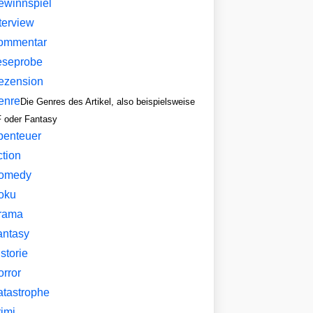
ewinnspiel
terview
ommentar
eseprobe
ezension
enre
Die Genres des Artikel, also beispielsweise
 oder Fantasy
benteuer
ction
omedy
oku
rama
antasy
storie
orror
atastrophe
imi