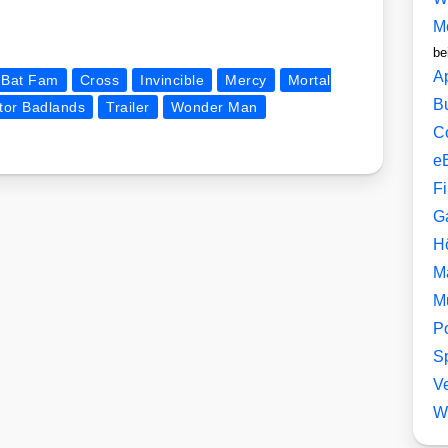
M
be
A
Bat Fam
Cross
Invincible
Mercy
Mortal
B
tor Badlands
Trailer
Wonder Man
C
e
F
G
H
M
M
P
Sp
V
W