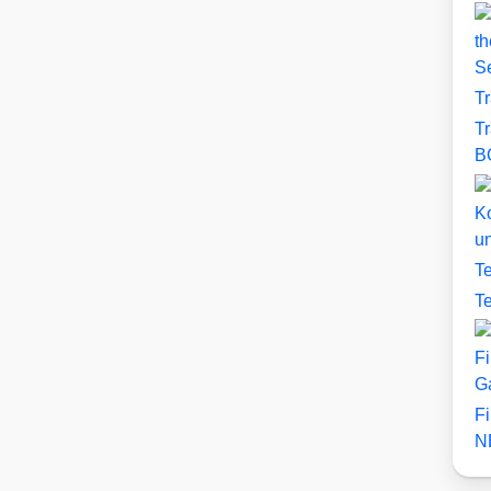
th
S
T
T
B
Ko
u
T
T
Fi
G
F
N