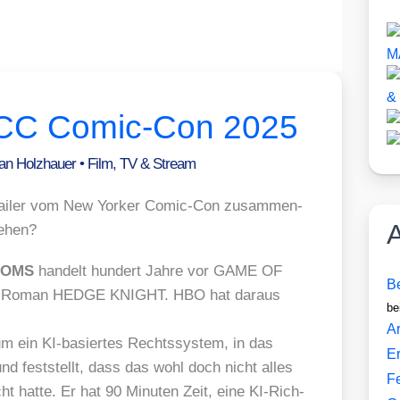
YCC Comic-Con 2025
fan Holzhauer
•
Film, TV & Stream
Trai­ler vom New Yor­ker Comic-Con zusam­men­
A
sehen?
DOMS
han­delt hun­dert Jah­re vor GAME OF
Be
 Roman HEDGE KNIGHT. HBO hat dar­aus
be
Ar
m ein KI-basier­tes Rechts­sys­tem, in das
E
 und fest­stellt, dass das wohl doch nicht alles
F
cht hat­te. Er hat 90 Minu­ten Zeit, eine KI-Rich­