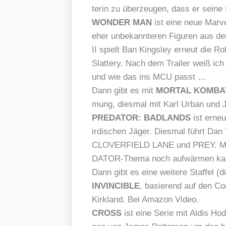
te­rin zu über­zeu­gen, dass er sei­n
WONDER MAN
ist eine neue Mar­ve
eher unbe­kann­te­ren Figu­ren aus d
II spielt Ban King­s­ley erneut die Rol
Slat­tery. Nach dem Trai­ler weiß ich
und wie das ins MCU passt …
Dann gibt es mit
MORTAL KOMBAT
mung, dies­mal mit Karl Urban und Jud
PREDATOR: BADLANDS
ist erneut
ir­di­schen Jäger. Dies­mal führt Dan
CLOVERFIELD LANE und PREY. Man 
DA­TOR-The­ma noch auf­wär­men ka
Dann gibt es eine wei­te­re Staf­fel (di
INVINCIBLE
, basie­rend auf den 
Kirk­land. Bei Ama­zon Video.
CROSS
ist eine Serie mit Aldis H