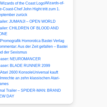
Wizards-of-
e-Coast-Chef John Hight tritt zum 1.
eptember zurück
railer: JUMANJI – OPEN WORLD
railer: CHILDREN OF BLOOD AND
ONE
mmentar: Aus der Zeit gefallen – Bastei
nd der Sexismus
easer: NEUROMANCER
easer: BLADE RUNNER 2099
Universal kauft
lmrechte an zehn klassischen Atari-
ames
inal Trailer – SPIDER-MAN: BRAND
EW DAY