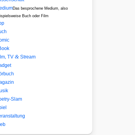
edium
Das besprochene Medium, also
ispielsweise Buch oder Film
pp
uch
omic
Book
&
ilm, TV
Stream
adget
örbuch
agazin
usik
oetry-Slam
iel
eranstaltung
eb