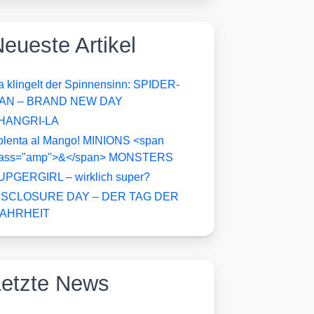
eueste Artikel
a klingelt der Spinnensinn: SPIDER-
AN – BRAND NEW DAY
HANGRI-LA
olenta al Mango! MINIONS <span
lass="amp">&</span> MONSTERS
UPGERGIRL – wirklich super?
ISCLOSURE DAY – DER TAG DER
AHRHEIT
Letzte News