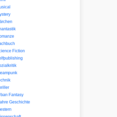
usical
ystery
ärchen
hantastik
omanze
achbuch
ience Fiction
lfpublishing
zialkritik
teampunk
echnik
riller
rban Fantasy
ahre Geschichte
estern
issenschaft