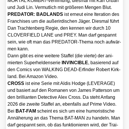
MORTAL KOM­BAT-Ver­fil­mung, dies­mal mit Karl Urban
und Judi Lin. Ver­mut­lich mit grö­ße­ren Men­gen Blut.
PREDATOR: BADLANDS
ist erneut eine Ite­ra­ti­on des
Fran­chi­ses um die außer­ir­di­schen Jäger. Dies­mal führt
Dan Trach­ten­berg Regie, den ken­nen wir durch 10
CLOVERFIELD LANE und PREY. Man darf gespannt
sein, wie oft man das PRE­DA­TOR-The­ma noch auf­wär­
men kann.
Dann gibt es eine wei­te­re Staf­fel (die vier­te) der ani­
mier­ten Super­hel­den­se­rie
INVINCIBLE
, basie­rend auf
den Comics von WALKING DEAD-Erfin­der Robert Kirk­
land. Bei Ama­zon Video.
CROSS
ist eine Serie mit Aldis Hodge (LEVERAGE)
und basiert auf den Roma­nen von James Pat­ter­son um
den bril­li­an­ten Detec­ti­ve Alex Cross. Da steht Anfang
2026 die zwei­te Staf­fel an, eben­falls auf Prime Video.
Bei
BAT-FAM
scheint es sich um eine humo­ris­ti­sche
Annä­he­rung an das The­ma BAT-MAN zu han­deln. Man
darf gespannt sein, ob das funk­tio­nie­ren wird, der Trai­