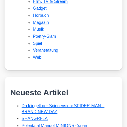
&
Film, TV
Stream
Gadget
Hörbuch
Magazin
Musik
Poetry-Slam
Spiel
Veranstaltung
Web
Neueste Artikel
Da klingelt der Spinnensinn: SPIDER-MAN –
BRAND NEW DAY
SHANGRI-LA
Polenta al Mango! MINIONS <span