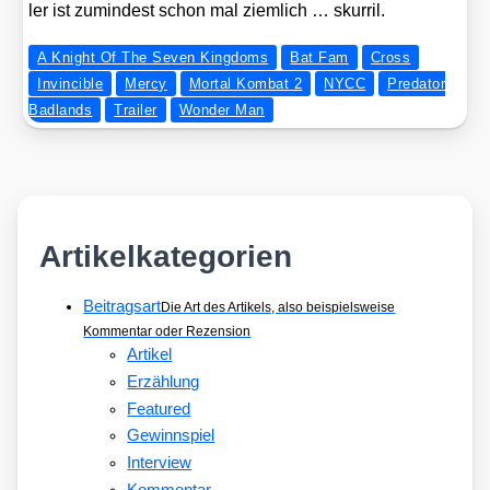
ler ist zumin­dest schon mal ziem­lich … skur­ril.
A Knight Of The Seven Kingdoms
Bat Fam
Cross
Invincible
Mercy
Mortal Kombat 2
NYCC
Predator
Badlands
Trailer
Wonder Man
Artikelkategorien
Beitragsart
Die Art des Artikels, also beispielsweise
Kommentar oder Rezension
Artikel
Erzählung
Featured
Gewinnspiel
Interview
Kommentar