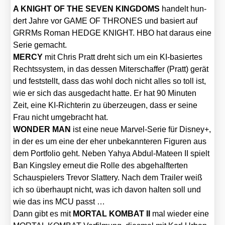
A KNIGHT OF THE SEVEN KINGDOMS
han­delt hun­
dert Jah­re vor GAME OF THRONES und basiert auf
GRRMs Roman HEDGE KNIGHT. HBO hat dar­aus eine
Serie gemacht.
MERCY
mit Chris Pratt dreht sich um ein KI-basier­tes
Rechts­sys­tem, in das des­sen Mit­er­schaf­fer (Pratt) gerät
und fest­stellt, dass das wohl doch nicht alles so toll ist,
wie er sich das aus­ge­dacht hat­te. Er hat 90 Minu­ten
Zeit, eine KI-Rich­te­rin zu über­zeu­gen, dass er sei­ne
Frau nicht umge­bracht hat.
WONDER MAN
ist eine neue Mar­vel-Serie für Dis­ney+,
in der es um eine der eher unbe­kann­te­ren Figu­ren aus
dem Port­fo­lio geht. Neben Yahya Abdul-Mate­en II spielt
Ban King­s­ley erneut die Rol­le des abge­half­ter­ten
Schau­spie­lers Tre­vor Slat­tery. Nach dem Trai­ler weiß
ich so über­haupt nicht, was ich davon hal­ten soll und
wie das ins MCU passt …
Dann gibt es mit
MORTAL KOMBAT II
mal wie­der eine