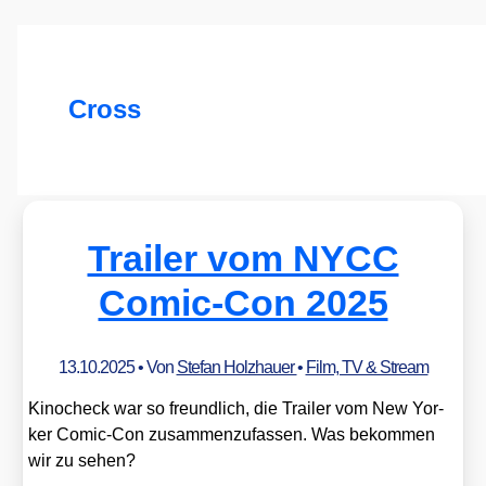
Cross
Trailer vom NYCC
Comic-Con 2025
13.10.2025
• Von
Stefan Holzhauer
•
Film, TV & Stream
Kinoch­eck war so freund­lich, die Trai­ler vom New Yor­
ker Comic-Con zusam­men­zu­fas­sen. Was bekom­men
wir zu sehen?