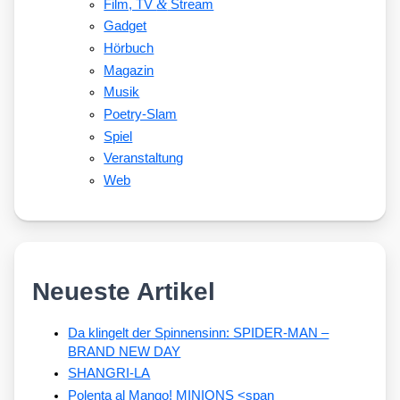
&
Film, TV
Stream
Gadget
Hörbuch
Magazin
Musik
Poetry-Slam
Spiel
Veranstaltung
Web
Neueste Artikel
Da klingelt der Spinnensinn: SPIDER-MAN –
BRAND NEW DAY
SHANGRI-LA
Polenta al Mango! MINIONS <span