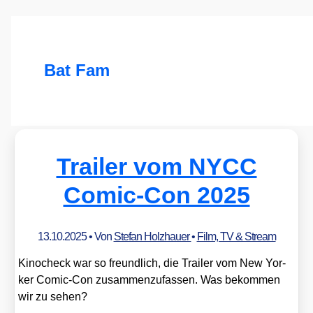
Bat Fam
Trailer vom NYCC
Comic-Con 2025
13.10.2025
• Von
Stefan Holzhauer
•
Film, TV & Stream
Kinoch­eck war so freund­lich, die Trai­ler vom New Yor­
ker Comic-Con zusam­men­zu­fas­sen. Was bekom­men
wir zu sehen?