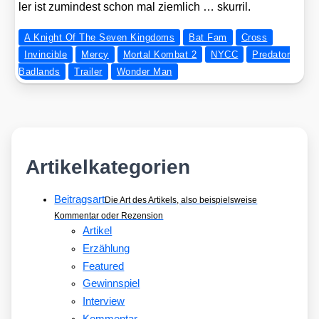
ler ist zumin­dest schon mal ziem­lich … skur­ril.
A Knight Of The Seven Kingdoms
Bat Fam
Cross
Invincible
Mercy
Mortal Kombat 2
NYCC
Predator
Badlands
Trailer
Wonder Man
Artikelkategorien
Beitragsart
Die Art des Artikels, also beispielsweise
Kommentar oder Rezension
Artikel
Erzählung
Featured
Gewinnspiel
Interview
Kommentar