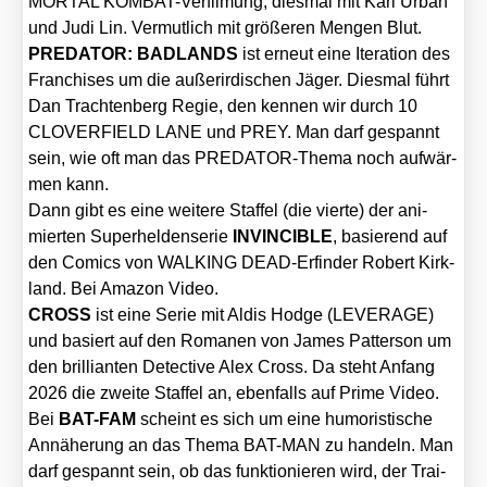
MORTAL KOM­BAT-Ver­fil­mung, dies­mal mit Karl Urban
und Judi Lin. Ver­mut­lich mit grö­ße­ren Men­gen Blut.
PREDATOR: BADLANDS
ist erneut eine Ite­ra­ti­on des
Fran­chi­ses um die außer­ir­di­schen Jäger. Dies­mal führt
Dan Trach­ten­berg Regie, den ken­nen wir durch 10
CLOVERFIELD LANE und PREY. Man darf gespannt
sein, wie oft man das PRE­DA­TOR-The­ma noch auf­wär­
men kann.
Dann gibt es eine wei­te­re Staf­fel (die vier­te) der ani­
mier­ten Super­hel­den­se­rie
INVINCIBLE
, basie­rend auf
den Comics von WALKING DEAD-Erfin­der Robert Kirk­
land. Bei Ama­zon Video.
CROSS
ist eine Serie mit Aldis Hodge (LEVERAGE)
und basiert auf den Roma­nen von James Pat­ter­son um
den bril­li­an­ten Detec­ti­ve Alex Cross. Da steht Anfang
2026 die zwei­te Staf­fel an, eben­falls auf Prime Video.
Bei
BAT-FAM
scheint es sich um eine humo­ris­ti­sche
Annä­he­rung an das The­ma BAT-MAN zu han­deln. Man
darf gespannt sein, ob das funk­tio­nie­ren wird, der Trai­