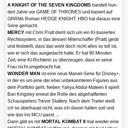
A KNIGHT OF THE SEVEN KINGDOMS
han­delt hun­
dert Jah­re vor GAME OF THRONES und basiert auf
GRRMs Roman HEDGE KNIGHT. HBO hat dar­aus eine
Serie gemacht.
MERCY
mit Chris Pratt dreht sich um ein KI-basier­tes
Rechts­sys­tem, in das des­sen Mit­er­schaf­fer (Pratt) gerät
und fest­stellt, dass das wohl doch nicht alles so toll ist,
wie er sich das aus­ge­dacht hat­te. Er hat 90 Minu­ten
Zeit, eine KI-Rich­te­rin zu über­zeu­gen, dass er sei­ne
Frau nicht umge­bracht hat.
WONDER MAN
ist eine neue Mar­vel-Serie für Dis­ney+,
in der es um eine der eher unbe­kann­te­ren Figu­ren aus
dem Port­fo­lio geht. Neben Yahya Abdul-Mate­en II spielt
Ban King­s­ley erneut die Rol­le des abge­half­ter­ten
Schau­spie­lers Tre­vor Slat­tery. Nach dem Trai­ler weiß
ich so über­haupt nicht, was ich davon hal­ten soll und
wie das ins MCU passt …
Dann gibt es mit
MORTAL KOMBAT II
mal wie­der eine