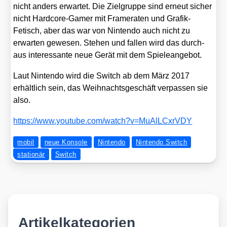
nicht anders erwar­tet. Die Ziel­grup­pe sind erneut sicher
nicht Hard­core-Gamer mit Frame­ra­ten und Gra­fik-
Fetisch, aber das war von Nin­ten­do auch nicht zu
erwar­ten gewe­sen. Ste­hen und fal­len wird das durch­
aus inter­es­san­te neue Gerät mit dem Spie­le­an­ge­bot.
Laut Nin­ten­do wird die Switch ab dem März 2017
erhält­lich sein, das Weih­nachts­ge­schäft ver­pas­sen sie
also.
https://​www​.you​tube​.com/​w​a​t​c​h​?​v​=​M​u​A​l​L​C​x​r​VDY
mobil
neue Konsole
Nintendo
Nintendo Switch
stationär
Switch
Artikelkategorien