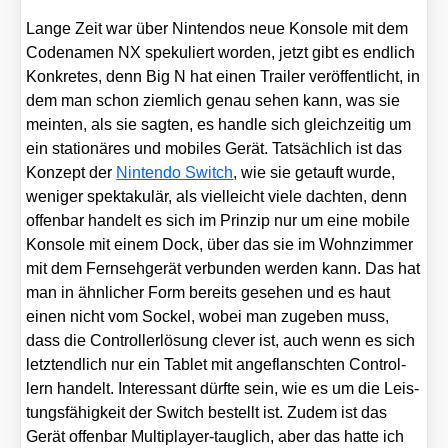
Lan­ge Zeit war über Nin­ten­dos neue Kon­so­le mit dem
Code­na­men NX spe­ku­liert wor­den, jetzt gibt es end­lich
Kon­kre­tes, denn Big N hat einen Trai­ler ver­öf­fent­licht, in
dem man schon ziem­lich genau sehen kann, was sie
mein­ten, als sie sag­ten, es hand­le sich gleich­zei­tig um
ein sta­tio­nä­res und mobi­les Gerät. Tat­säch­lich ist das
Kon­zept der
Nin­ten­do Switch
, wie sie getauft wur­de,
weni­ger spek­ta­ku­lär, als viel­leicht vie­le dach­ten, denn
offen­bar han­delt es sich im Prin­zip nur um eine mobi­le
Kon­so­le mit einem Dock, über das sie im Wohn­zim­mer
mit dem Fern­seh­ge­rät ver­bun­den wer­den kann. Das hat
man in ähn­li­cher Form bereits gese­hen und es haut
einen nicht vom Sockel, wobei man zuge­ben muss,
dass die Con­trol­ler­lö­sung cle­ver ist, auch wenn es sich
letzt­end­lich nur ein Tablet mit ange­flansch­ten Con­trol­
lern han­delt. Inter­es­sant dürf­te sein, wie es um die Leis­
tungs­fä­hig­keit der Switch bestellt ist. Zudem ist das
Gerät offen­bar Mul­ti­play­er-taug­lich, aber das hat­te ich