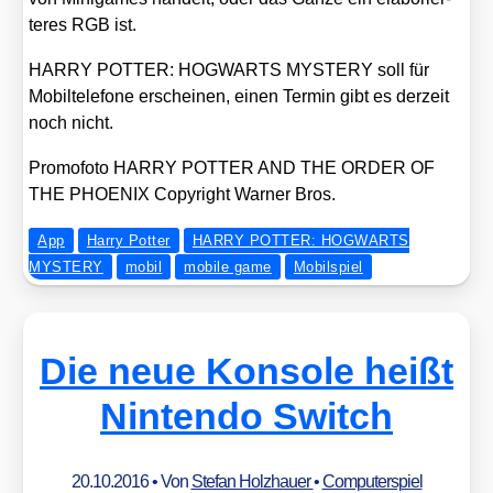
te­res RGB ist.
HARRY POTTER: HOGWARTS MYSTERY soll für
Mobil­te­le­fo­ne erschei­nen, einen Ter­min gibt es der­zeit
noch nicht.
Pro­mo­fo­to HARRY POTTER AND THE ORDER OF
THE PHOENIX Copy­right War­ner Bros.
App
Harry Potter
HARRY POTTER: HOGWARTS
MYSTERY
mobil
mobile game
Mobilspiel
Die neue Konsole heißt
Nintendo Switch
20.10.2016
• Von
Stefan Holzhauer
•
Computerspiel