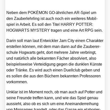
Neben dem POKÈMON GO-ähn­li­chen AR-Spiel um
den Zau­ber­lehr­ling ist auch noch ein wei­te­res Mobil­
spiel in Arbeit. Es soll den Titel HARRY POTTER:
HOGWARTS MYSTERY tra­gen und eine Art RPG sein.
Dar­in soll man laut Ent­wick­ler Jam City einen Cha­rak­ter
erstel­len kön­nen, mit dem man dann auf die Zau­be­rer­
schu­le Hog­warts geht, dort meh­re­re Jah­re ver­bringt,
und natür­lich alle bekann­ten Fächer absol­viert, also
bei­spiels­wei­se Ver­tei­di­gung gegen die dunk­len Küns­te
oder Trän­ke. Es wird auch einen Duell­club geben und
es sol­len die aus den Büchern bekann­ten Pro­fes­so­ren
vor­kom­men.
Unklar ist im Moment noch, ob man auch auf Pot­ter und
sei­ne Freun­de tref­fen kann, und wie das Spiel genau
aus­sieht, also ob es sich um eine Anein­an­der­rei­hung
von Minig­a­mes han­delt, oder das Gan­ze ein ela­bo­rier­