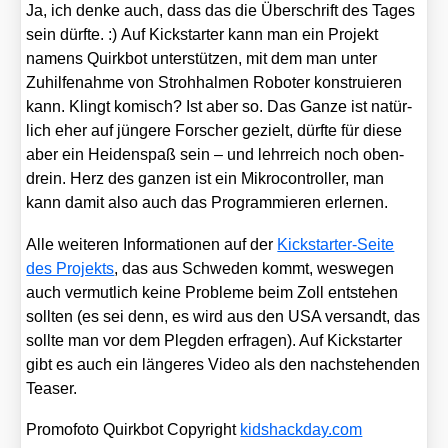
Ja, ich den­ke auch, dass das die Über­schrift des Tages
sein dürf­te. :) Auf Kick­star­ter kann man ein Pro­jekt
namens Quirk­bot unter­stüt­zen, mit dem man unter
Zuhil­fe­nah­me von Stroh­hal­men Robo­ter kon­stru­ie­ren
kann. Klingt komisch? Ist aber so. Das Gan­ze ist natür­
lich eher auf jün­ge­re For­scher gezielt, dürf­te für die­se
aber ein Hei­den­spaß sein – und lehr­reich noch oben­
drein. Herz des gan­zen ist ein Mikro­con­trol­ler, man
kann damit also auch das Pro­gram­mie­ren erler­nen.
Alle wei­te­ren Infor­ma­tio­nen auf der
Kick­star­ter-Sei­te
des Pro­jekts
, das aus Schwe­den kommt, wes­we­gen
auch ver­mut­lich kei­ne Pro­ble­me beim Zoll ent­ste­hen
soll­ten (es sei denn, es wird aus den USA ver­sandt, das
soll­te man vor dem Pleg­den erfra­gen). Auf Kick­star­ter
gibt es auch ein län­ge­res Video als den nach­ste­hen­den
Teaser.
Pro­mo­fo­to Quirk­bot Copy­right
kids​hack​day​.com