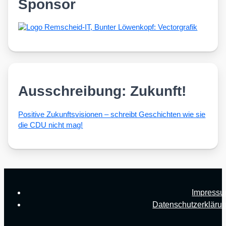
Sponsor
Ausschreibung: Zukunft!
Posi­ti­ve Zukunfts­vi­sio­nen – schreibt Geschich­ten wie sie
die CDU nicht mag!
Impress
Datenschutzerkläru