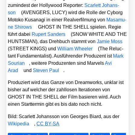
zumin­dest der Hol­ly­wood Repor­ter:
Scar­lett Johans­
son
(AVENGERS, LUCY) wird die Rol­le der Cyborg
Moto­ko Kusa­na­gi in einer Real­ver­fil­mung von
Masa­mu­
ne Shirows
GHOST IN THE SHELL spie­len. Regie
führt dabei
Rupert San­ders
(SNOW WHITE AND THE
HUNTSMAN), das Dreh­buch stammt von
Jamie Moss
(STREET KINGS) und
Wil­liam Whee­ler
(
The Reluc­
tant Fun­da­men­ta­list
). Aus­füh­ren­der Pro­du­zent ist
Mark
Sou­ri­an
, wei­te­re Pro­du­zen­ten sind Mar­vels
Avi
Arad
und
Ste­ven Paul
.
Pro­du­ziert wird das Gan­ze von Dream­works, unklar ist
bis­her auf wel­cher der zahl­lo­sen Ite­ra­tio­nen von
GHOST IN THE SHELL der Film basie­ren wird. Auch
einen Start­ter­min gibt es bis dato noch nicht.
Bild: Scar­lett Johans­son von Geor­ges Biard, aus der
Wiki­pe­dia
,
CC BY-SA