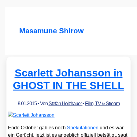
Masamune Shirow
Scarlett Johansson in
GHOST IN THE SHELL
8.01.2015
• Von
Stefan Holzhauer
•
Film, TV & Stream
Ende Okto­ber gab es noch
Spe­ku­la­tio­nen
und es war
ein Gerücht, jetzt ist es angeb­lich offi­zi­ell bet­sä­tigt, sagt