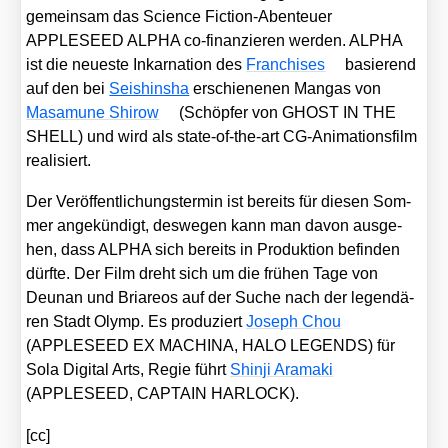
gemein­sam das Sci­ence Fic­tion-Aben­teu­er
APPLESEED ALPHA co-finan­zie­ren wer­den. ALPHA
ist die neu­es­te Inkar­na­ti­on des
Fran­chi­ses
basie­rend
auf den bei
Seis­hin­sha
erschie­ne­nen Man­gas von
Masa­mu­ne Shirow
(Schöp­fer von GHOST IN THE
SHELL) und wird als sta­te-of-the-art CG-Ani­ma­ti­ons­film
rea­li­siert.
Der Ver­öf­fent­li­chungs­ter­min ist bereits für die­sen Som­
mer ange­kün­digt, des­we­gen kann man davon aus­ge­
hen, dass ALPHA sich bereits in Pro­duk­ti­on befin­den
dürf­te. Der Film dreht sich um die frü­hen Tage von
Deun­an und Bri­are­os auf der Suche nach der legen­dä­
ren Stadt Olymp. Es pro­du­ziert
Joseph Chou
(APPLESEED EX MACHINA, HALO LEGENDS) für
Sola Digi­tal Arts, Regie führt
Shin­ji Ara­ma­ki
(APPLESEED, CAPTAIN HARLOCK).
[cc]