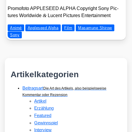
Pro­mo­fo­to APPLESEED ALPHA Copy­right Sony Pic­
&
tures World­wi­de
Lucent Pic­tures Enter­tain­ment
Animé
Appleseed Alpha
Film
Masamune Shirow
Sony
Artikelkategorien
Beitragsart
Die Art des Artikels, also beispielsweise
Kommentar oder Rezension
Artikel
Erzählung
Featured
Gewinnspiel
Interview