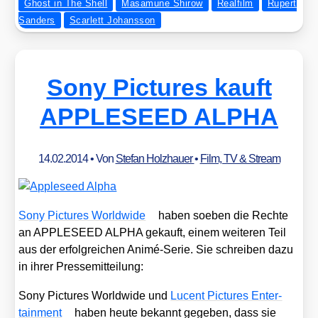
Ghost in The Shell
Masamune Shirow
Realfilm
Rupert
Sanders
Scarlett Johansson
Sony Pictures kauft
APPLESEED ALPHA
14.02.2014
• Von
Stefan Holzhauer
•
Film, TV & Stream
Sony Pic­tures World­wi­de
haben soeben die Rech­te
an APPLESEED ALPHA gekauft, einem wei­te­ren Teil
aus der erfolg­rei­chen Ani­mé-Serie. Sie schrei­ben dazu
in ihrer Pres­se­mit­tei­lung:
Sony Pic­tures World­wi­de und
Lucent Pic­tures Enter­
tain­ment
haben heu­te bekannt gege­ben, dass sie