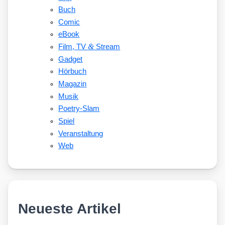
Buch
Comic
eBook
&
Film, TV
Stream
Gadget
Hörbuch
Magazin
Musik
Poetry-Slam
Spiel
Veranstaltung
Web
Neueste Artikel