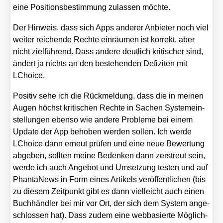
eine Posi­ti­ons­be­stim­mung zulas­sen möch­te.
Der Hin­weis, dass sich Apps ande­rer Anbie­ter noch viel
wei­ter rei­chen­de Rech­te ein­räu­men ist kor­rekt, aber
nicht ziel­füh­rend. Dass ande­re deut­lich kri­ti­scher sind,
ändert ja nichts an den bestehen­den Defi­zi­ten mit
LChoice.
Posi­tiv sehe ich die Rück­mel­dung, dass die in mei­nen
Augen höchst kri­ti­schen Rech­te in Sachen Sys­tem­ein­
stel­lun­gen eben­so wie ande­re Pro­ble­me bei einem
Update der App beho­ben wer­den sol­len. Ich wer­de
LChoice dann erneut prü­fen und eine neue Bewer­tung
abge­ben, soll­ten mei­ne Beden­ken dann zer­streut sein,
wer­de ich auch Ange­bot und Umset­zung tes­ten und auf
Phan­ta­News in Form eines Arti­kels ver­öf­fent­li­chen (bis
zu die­sem Zeit­punkt gibt es dann viel­leicht auch einen
Buch­händ­ler bei mir vor Ort, der sich dem Sys­tem ange­
schlos­sen hat). Dass zudem eine web­ba­sier­te Mög­lich­