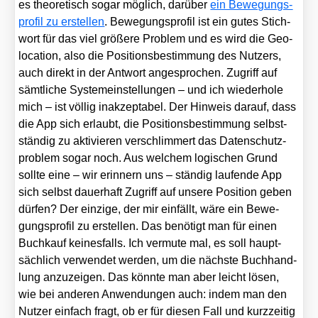
es theo­re­tisch sogar mög­lich, dar­über
ein Bewe­gungs­
pro­fil zu erstel­len
. Bewe­gungs­pro­fil ist ein gutes Stich­
wort für das viel grö­ße­re Pro­blem und es wird die Geo­
lo­ca­ti­on, also die Posi­ti­ons­be­stim­mung des Nut­zers,
auch direkt in der Ant­wort ange­spro­chen. Zugriff auf
sämt­li­che Sys­tem­ein­stel­lun­gen – und ich wie­der­ho­le
mich – ist völ­lig inak­zep­ta­bel. Der Hin­weis dar­auf, dass
die App sich erlaubt, die Posi­ti­ons­be­stim­mung selbst­
stän­dig zu akti­vie­ren ver­schlim­mert das Daten­schutz­
pro­blem sogar noch. Aus wel­chem logi­schen Grund
soll­te eine – wir erin­nern uns – stän­dig lau­fen­de App
sich selbst dau­er­haft Zugriff auf unse­re Posi­ti­on geben
dür­fen? Der ein­zi­ge, der mir ein­fällt, wäre ein Bewe­
gungs­pro­fil zu erstel­len. Das benö­tigt man für einen
Buch­kauf kei­nes­falls. Ich ver­mu­te mal, es soll haupt­
säch­lich ver­wen­det wer­den, um die nächs­te Buch­hand­
lung anzu­zei­gen. Das könn­te man aber leicht lösen,
wie bei ande­ren Anwen­dun­gen auch: indem man den
Nut­zer ein­fach fragt, ob er für die­sen Fall und kurz­zei­tig