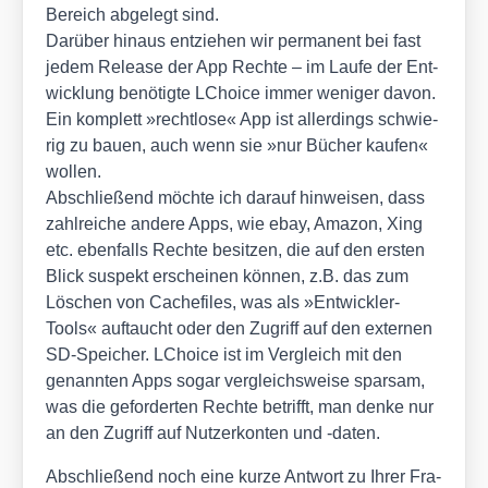
Bereich abge­legt sind.
Dar­über hin­aus ent­zie­hen wir per­ma­nent bei fast
jedem Release der App Rech­te – im Lau­fe der Ent­
wick­lung benö­tig­te LChoice immer weni­ger davon.
Ein kom­plett »recht­lo­se« App ist aller­dings schwie­
rig zu bau­en, auch wenn sie »nur Bücher kau­fen«
wol­len.
Abschlie­ßend möch­te ich dar­auf hin­wei­sen, dass
zahl­rei­che ande­re Apps, wie ebay, Ama­zon, Xing
etc. eben­falls Rech­te besit­zen, die auf den ers­ten
Blick suspekt erschei­nen kön­nen, z.B. das zum
Löschen von Cache­files, was als »Ent­wick­ler-
Tools« auf­taucht oder den Zugriff auf den exter­nen
SD-Spei­cher. LChoice ist im Ver­gleich mit den
genann­ten Apps sogar ver­gleichs­wei­se spar­sam,
was die gefor­der­ten Rech­te betrifft, man den­ke nur
an den Zugriff auf Nut­zer­kon­ten und ‑daten.
Abschlie­ßend noch eine kur­ze Ant­wort zu Ihrer Fra­