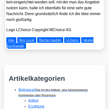
keit ein­ge­rich­tet wer­den soll, mit der man das Ange­bot
nut­zen kann, hal­te ich eben­falls für eine sehr gute
Nach­richt. Denn grund­sätz­lich fin­de ich die Idee immer
noch groß­ar­tig.
Logo LChoice Co­py­right MChoice AG
App
Buy Local
Bücher kaufen
LChoice
lokaler
Buchhandel
Artikelkategorien
Beitragsart
Die Art des Artikels, also beispielsweise
Kommentar oder Rezension
Artikel
Erzählung