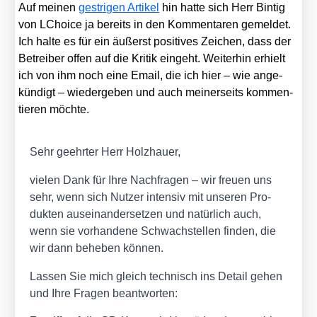
Auf mei­nen
gest­ri­gen Arti­kel
hin hat­te sich Herr Bin­tig
von LChoice ja bereits in den Kom­men­ta­ren gemel­det.
Ich hal­te es für ein äußerst posi­ti­ves Zei­chen, dass der
Betrei­ber offen auf die Kri­tik ein­geht. Wei­ter­hin erhielt
ich von ihm noch eine Email, die ich hier – wie ange­
kün­digt – wie­der­ge­ben und auch mei­ner­seits kom­men­
tie­ren möch­te.
Sehr geehr­ter Herr Holz­hau­er,
vie­len Dank für Ihre Nach­fra­gen – wir freu­en uns
sehr, wenn sich Nut­zer inten­siv mit unse­ren Pro­
duk­ten aus­ein­an­der­set­zen und natür­lich auch,
wenn sie vor­han­de­ne Schwach­stel­len fin­den, die
wir dann behe­ben kön­nen.
Las­sen Sie mich gleich tech­nisch ins Detail gehen
und Ihre Fra­gen beant­wor­ten: