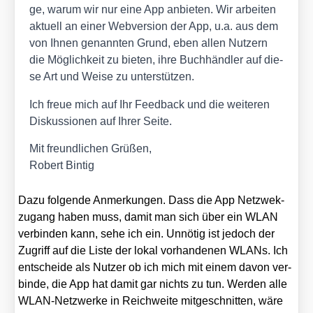
ge, war­um wir nur eine App anbie­ten. Wir arbei­ten
aktu­ell an einer Web­ver­si­on der App, u.a. aus dem
von Ihnen genann­ten Grund, eben allen Nut­zern
die Mög­lich­keit zu bie­ten, ihre Buch­händ­ler auf die­
se Art und Wei­se zu unter­stüt­zen.
Ich freue mich auf Ihr Feed­back und die wei­te­ren
Dis­kus­sio­nen auf Ihrer Sei­te.
Mit freund­li­chen Grü­ßen,
Robert Bin­tig
Dazu fol­gen­de Anmer­kun­gen. Dass die App Netz­w­ek­
zu­gang haben muss, damit man sich über ein WLAN
ver­bin­den kann, sehe ich ein. Unnö­tig ist jedoch der
Zugriff auf die Lis­te der lokal vor­han­de­nen WLANs. Ich
ent­schei­de als Nut­zer ob ich mich mit einem davon ver­
bin­de, die App hat damit gar nichts zu tun. Wer­den alle
WLAN-Netz­wer­ke in Reich­wei­te mit­ge­schnit­ten, wäre