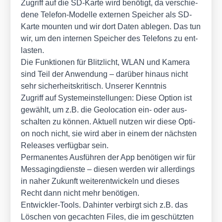
Zugriff auf die SD-Kar­te wird benö­tigt, da ver­schie­
de­ne Tele­fon-Model­le exter­nen Spei­cher als SD-
Kar­te moun­ten und wir dort Daten able­gen. Das tun
wir, um den inter­nen Spei­cher des Tele­fons zu ent­
las­ten.
Die Funk­tio­nen für Blitz­licht, WLAN und Kame­ra
sind Teil der Anwen­dung – dar­über hin­aus nicht
sehr sicher­heits­kri­tisch. Unse­rer Kennt­nis
Zugriff auf Sys­tem­ein­stel­lun­gen: Die­se Opti­on ist
gewählt, um z.B. die Geo­lo­ca­ti­on ein- oder aus­
schal­ten zu kön­nen. Aktu­ell nut­zen wir die­se Opti­
on noch nicht, sie wird aber in einem der nächs­ten
Releases ver­füg­bar sein.
Per­ma­nen­tes Aus­füh­ren der App benö­ti­gen wir für
Mes­sa­ging­diens­te – die­sen wer­den wir aller­dings
in naher Zukunft wei­ter­ent­wi­ckeln und die­ses
Recht dann nicht mehr benö­ti­gen.
Ent­wick­ler-Tools. Dahin­ter ver­birgt sich z.B. das
Löschen von gecach­ten Files, die im geschütz­ten