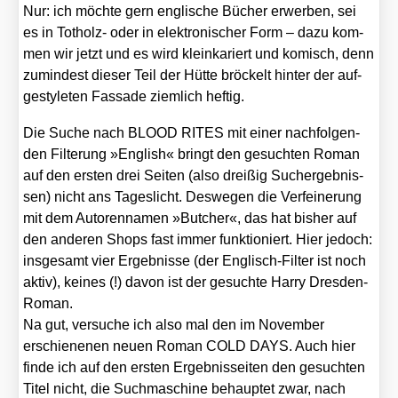
Nur: ich möch­te gern eng­li­sche Bücher erwer­ben, sei
es in Tot­holz- oder in elek­tro­ni­scher Form – dazu kom­
men wir jetzt und es wird klein­ka­riert und komisch, denn
zumin­dest die­ser Teil der Hüt­te brö­ckelt hin­ter der auf­
ge­styl­e­ten Fas­sa­de ziem­lich hef­tig.
Die Suche nach BLOOD RITES mit einer nach­fol­gen­
den Fil­te­rung »Eng­lish« bringt den gesuch­ten Roman
auf den ers­ten drei Sei­ten (also drei­ßig Such­ergeb­nis­
sen) nicht ans Tages­licht. Des­we­gen die Ver­fei­ne­rung
mit dem Autoren­na­men »But­cher«, das hat bis­her auf
den ande­ren Shops fast immer funk­tio­niert. Hier jedoch:
ins­ge­samt vier Ergeb­nis­se (der Eng­lisch-Fil­ter ist noch
aktiv), kei­nes (!) davon ist der gesuch­te Har­ry Dres­den-
Roman.
Na gut, ver­su­che ich also mal den im Novem­ber
erschie­ne­nen neu­en Roman COLD DAYS. Auch hier
fin­de ich auf den ers­ten Ergeb­nis­sei­ten den gesuch­ten
Titel nicht, die Such­ma­schi­ne behaup­tet zwar, nach