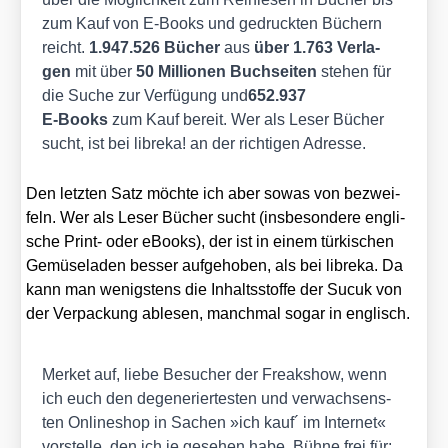
zum Kauf von E‑Books und gedruck­ten Büchern
reicht.
1.947.526 Bücher
aus
über 1.763 Ver­la­
gen
mit über
50 Mil­lio­nen Buch­sei­ten
ste­hen für
die Suche zur Ver­fü­gung und
652.937
E‑Books
zum Kauf bereit. Wer als Leser Bücher
sucht, ist bei libre­ka! an der rich­ti­gen Adres­se.
Den letz­ten Satz möch­te ich aber sowas von bezwei­
feln. Wer als Leser Bücher sucht (ins­be­son­de­re eng­li­
sche Print- oder eBooks), der ist in einem tür­ki­schen
Gemü­se­la­den bes­ser auf­ge­ho­ben, als bei libre­ka. Da
kann man wenigs­tens die Inhalts­stof­fe der Sucuk von
der Ver­pa­ckung able­sen, manch­mal sogar in eng­lisch.
Mer­ket auf, lie­be Besu­cher der Freak­show, wenn
ich euch den dege­ne­rier­tes­ten und ver­wach­sens­
ten Online­shop in Sachen »ich kauf´ im Inter­net«
vor­stel­le, den ich je gese­hen habe. Büh­ne frei für: