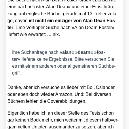
eine nach »Fos­ter, Alan Dean« und einer Ein­schrän­
kung auf eng­li­sche Bücher gera­de mal 13 Tref­fer zuta­
ge, davon
ist nicht ein ein­zi­ger von Alan Dean Fos­
ter
. Eine Ver­tip­per-Suche nach »Alan Dearn Fos­ter«
lie­fert wie erwar­tet: … nix.
Ihre Such­an­fra­ge nach
»alan« »dearn« »fos­
ter«
lie­fer­te kei­ne Ergeb­nis­se. Bit­te ver­su­chen Sie
es mit einem ande­ren oder all­ge­mei­ne­ren Such­be­
griff.
Dan­ke, aber ich ver­su­che es lie­ber mit Bol, Osi­an­der
oder eben doch wie­der Ama­zon. Und:
Bei diver­sen
Büchern feh­len die Cover­ab­bil­dun­gen.
Eigent­lich habe ich an die­ser Stel­le des Tests schon
gar kei­nen Bock mehr, mich wei­ter mit die­sem halb­ver­
gam­mel­ten Unto­ten aus­ein­an­der zu set­zen, aber ich