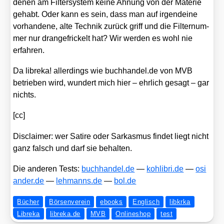
denen am Fil­ter­sys­tem kei­ne Ahnung von der Mate­rie
gehabt. Oder kann es sein, dass man auf irgend­ei­ne
vor­han­de­ne, alte Tech­nik zurück griff und die Fil­ter­num­
mer nur dran­gef­ri­ckelt hat? Wir wer­den es wohl nie
erfah­ren.
Da libre­ka! aller­dings wie buch​han​del​.de von MVB
betrie­ben wird, wun­dert mich hier – ehr­lich gesagt – gar
nichts.
[cc]
Dis­clai­mer: wer Sati­re oder Sar­kas­mus fin­det liegt nicht
ganz falsch und darf sie behal­ten.
Die ande­ren Tests:
buch​han​del​.de
—
koh​li​bri​.de
—
osi​
an​der​.de
—
leh​manns​.de
—
bol​.de
Bücher
Börsenverein
ebooks
Englisch
libkrka
Libreka
libreka.de
MVB
Onlineshop
test