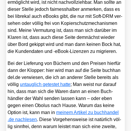
ermög­licht wird, ist nicht nach­voll­zieh­bar. Man soll­te an
die­ser Stel­le jedoch fair­ness­hal­ber anmer­ken, dass es
bei libre­ka! auch eBooks gibt, die nur mit Soft-DRM ver­
se­hen oder völ­lig frei von Kopier­schutz­me­cha­nis­men
sind. Mei­ne Ver­mu­tung ist, dass man sich dar­über im
Kla­ren ist, dass auch die­se Sei­te dem­nächst wie­der
über Bord gekippt wird und man dann kei­nen Bock hat,
die Kun­den­da­ten und ‑eBook-Lizen­zen zu migrie­ren.
Bei der Lie­fe­rung von Büchern und den Prei­sen hier­für
dann der Klop­per: hier wird man auf die Sei­te buch​han​
del​.de ver­wie­sen, die ich an ande­rer Stel­le bereits als
völ­lig
untaug­lich getes­tet hat­te
; Man weist nur dar­auf
hin, dass man sich die Waren dann an einen Buch­
händ­ler der Wahl sen­den las­sen kann – oder eben
gegen einen Obo­lus nach Hau­se. War­um das kei­ne
Opti­on ist, kann man in
mei­nem Arti­kel zu buch​han​del​
.de nach­le­sen
. Die­se Vor­ge­hens­wei­se ist natür­lich völ­
lig sinn­frei, denn war­um leis­tet man sich eine zwei­te,