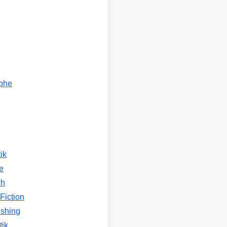
ophe
n
ik
e
ch
Fiction
ishing
tik