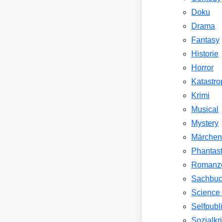
Doku
Drama
Fantasy
Historie
Horror
Katastr
Krimi
Musical
Mystery
Märche
Phantast
Romanz
Sachbu
Science 
Selfpubl
Sozialkri