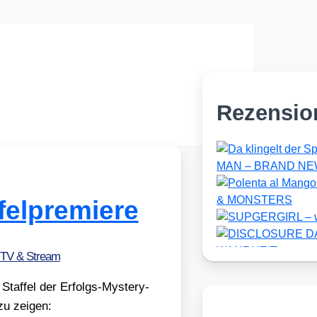
Rezensio
ffelpremiere
 TV & Stream
 Staf­fel der Erfolgs-Mys­tery-
zu zei­gen: