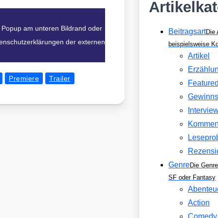
Artikelka
im Popup am unteren Bildrand oder
Beitragsart
Die 
atenschutzerklärungen der externen
beispielsweise 
Artikel
Erzählu
Premiere
Trailer
Feature
Gewinns
Intervie
Kommen
Lesepro
Rezensi
Genre
Die Genre
SF oder Fantasy
Abenteu
Action
Comedy