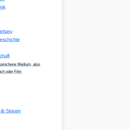
unk
antasy
eschichte
chaft
sprochene Medium, also
uch oder Film
&
V
Stream