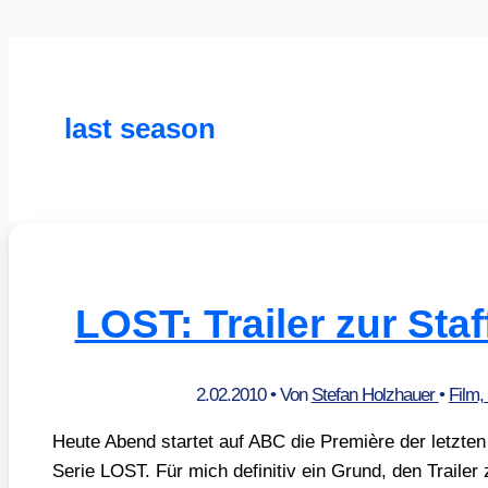
last season
LOST: Trailer zur Sta
2.02.2010
• Von
Stefan Holzhauer
•
Film,
Heu­te Abend star­tet auf ABC die Pre­miè­re der letz­ten
Serie LOST. Für mich defi­ni­tiv ein Grund, den Trai­ler 