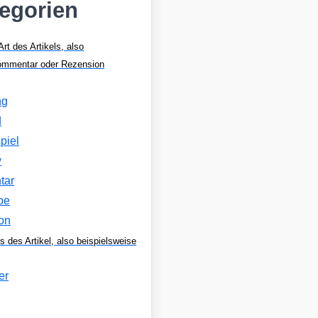
tegorien
Art des Artikels, also
Kommentar oder Rezension
ng
d
piel
w
tar
be
on
s des Artikel, also beispielsweise
er