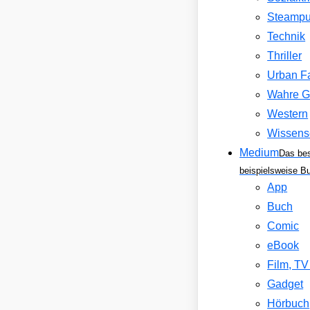
Steamp
Technik
Thriller
Urban F
Wahre G
Western
Wissens
Medium
Das be
beispielsweise B
App
Buch
Comic
eBook
Film, T
Gadget
Hörbuch