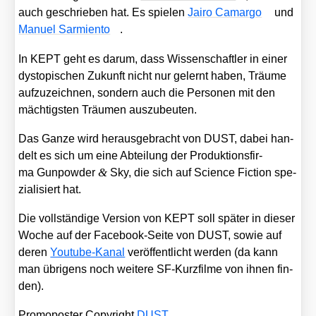
auch geschrie­ben hat. Es spie­len
Jai­ro Camar­go
und
Manu­el Sar­mi­en­to
.
In KEPT geht es dar­um, dass Wis­sen­schaft­ler in einer
dys­to­pi­schen Zukunft nicht nur gelernt haben, Träu­me
auf­zu­zeich­nen, son­dern auch die Per­so­nen mit den
mäch­tigs­ten Träu­men aus­zu­beu­ten.
Das Gan­ze wird her­aus­ge­bracht von DUST, dabei han­
delt es sich um eine Abtei­lung der Pro­duk­ti­ons­fir­
&
ma Gun­pow­der
Sky, die sich auf Sci­ence Fic­tion spe­
zia­li­siert hat.
Die voll­stän­di­ge Ver­si­on von KEPT soll spä­ter in die­ser
Woche auf der Face­book-Sei­te von DUST, sowie auf
deren
You­tube-Kanal
ver­öf­fent­licht wer­den (da kann
man übri­gens noch wei­te­re SF-Kurz­fil­me von ihnen fin­
den).
Pro­mo­pos­ter Copy­right
DUST
.