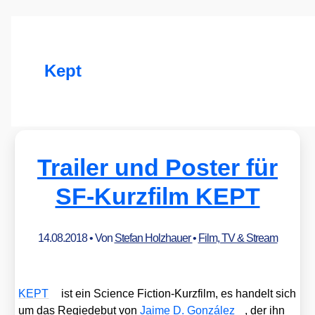
Kept
Trailer und Poster für
SF-Kurzfilm KEPT
14.08.2018
• Von
Stefan Holzhauer
•
Film, TV & Stream
KEPT
ist ein Sci­ence Fic­tion-Kurz­film, es han­delt sich
um das Regie­de­but von
Jai­me D. Gon­zá­lez
, der ihn