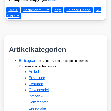
DUST
Independent Film
Kept
Science Fiction
SF-
Kurzfilm
Artikelkategorien
Beitragsart
Die Art des Artikels, also beispielsweise
Kommentar oder Rezension
Artikel
Erzählung
Featured
Gewinnspiel
Interview
Kommentar
Leseprobe