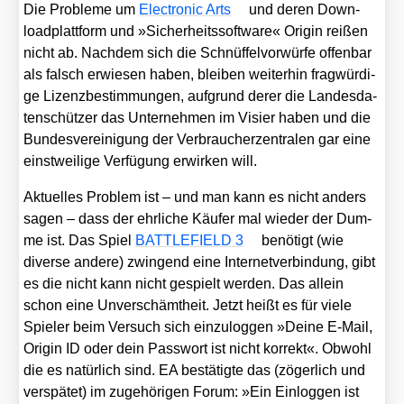
Die Pro­ble­me um
Elec­tro­nic Arts
und deren Down­
load­platt­form und »Sicher­heits­soft­ware« Ori­gin rei­ßen
nicht ab. Nach­dem sich die Schnüf­fel­vor­wür­fe offen­bar
als falsch erwie­sen haben, blei­ben wei­ter­hin frag­wür­di­
ge Lizenz­be­stim­mun­gen, auf­grund derer die Lan­des­da­
ten­schüt­zer das Unter­neh­men im Visier haben und die
Bun­des­ver­ei­ni­gung der Ver­brau­cher­zen­tra­len gar eine
einst­wei­li­ge Ver­fü­gung erwir­ken will.
Aktu­el­les Pro­blem ist – und man kann es nicht anders
sagen – dass der ehr­li­che Käu­fer mal wie­der der Dum­
me ist. Das Spiel
BATTLEFIELD 3
benö­tigt (wie
diver­se ande­re) zwin­gend eine Inter­net­ver­bin­dung, gibt
es die nicht kann nicht gespielt wer­den. Das allein
schon eine Unver­schämt­heit. Jetzt heißt es für vie­le
Spie­ler beim Ver­such sich ein­zu­log­gen »Dei­ne E‑Mail,
Ori­gin ID oder dein Pass­wort ist nicht kor­rekt«. Obwohl
die es natür­lich sind. EA bestä­tig­te das (zöger­lich und
ver­spä­tet) im zuge­hö­ri­gen Forum: »Ein Ein­log­gen ist