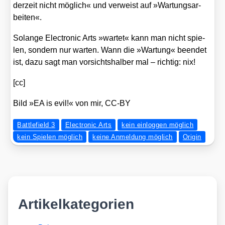
der­zeit nicht mög­lich« und ver­weist auf »War­tungs­ar­
bei­ten«.
Solan­ge Elec­tro­nic Arts »war­tet« kann man nicht spie­
len, son­dern nur war­ten. Wann die »War­tung« been­det
ist, dazu sagt man vor­sichts­hal­ber mal – rich­tig: nix!
[cc]
Bild »EA is evil!« von mir, CC-BY
Battlefield 3
Electronic Arts
kein einloggen möglich
kein Spielen möglich
keine Anmeldung möglich
Origin
Artikelkategorien